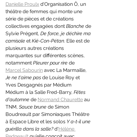
Danielle Proulx
 d'Organisation Ô, un 
théâtre de femmes qui monte une 
série de pièces et de créations 
collectives engagées dont 
Blanche 
de 
Sylvie Prégent, 
De force, je déchire ma 
camisole 
et
 Kié-Con-Pétan. 
Elle est de 
plusieurs autres créations 
marquantes sur différentes scènes, 
notamment 
Pleurer pour rire 
de 
Marcel Sabourin
 avec La Marmaille, 
Je ne t'aime pas 
de Louise Roy et 
Yves Desgagnés par Médium 
Médium à la Salle Fred-Barry, 
Fêtes 
d'automne 
de 
Normand Chaurette
 au 
TNM, 
Sauce brune 
de Simon 
Boudreault par Simoniaques Théâtre 
à Espace Libre
et les solos 
Y a-t-il une 
guérilla dans la salle? 
d'
Hélène 
Pedneault
 qu'elle conçoit avec 