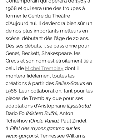
Contemporain qui opérera de 1965 à 
1968 et qui sera une des troupes à 
former le Centre du Théâtre 
d'Aujourd'hui. Il deviendra bien sûr un 
de nos plus importants metteurs en 
scène, débutant dès l'âge de 20 ans. 
Dès ses débuts, il se passionne pour 
Genet, Beckett, Shakespeare, les 
Grecs et son nom est étroitement lié à 
celui de 
Michel Tremblay
 dont il 
montera fidèlement toutes les 
créations à partir des 
Belles-Sœurs
 en 
1968. Leur collaboration, tant pour les 
pièces de Tremblay que pour ses 
adaptations d'Aristophane 
(Lysistrata), 
Dario Fo 
(Mistero Buffo), 
Anton 
Tchekhov 
(Oncle Vania), 
Paul Zindel 
(L'Effet des rayons gamma sur les 
vieux-garçons), 
Tennessee Williams 