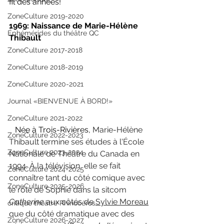
fil des années!
ZoneCulture 2019-2020
1969: Naissance de Marie-Hélène 
Éphémérides du théâtre QC
Thibault
ZoneCulture 2017-2018
ZoneCulture 2018-2019
ZoneCulture 2020-2021
Journal «BIENVENUE À BORD!»
ZoneCulture 2021-2022
   Née à Trois-Rivières, 
Marie-Hélène 
ZoneCulture 2022-2023
Thibault termine ses études à l'École 
ZoneCulture 2023-2024
Nationale de Théâtre du Canada en 
1994. À la télévision, elle se fait 
ZoneCulture 2024-2025
connaître tant du côté comique avec 
ZoneCulture 2025-2026
le rôle de Sophie dans la sitcom 
Catherine 
aux côtés de 
Sylvie Moreau
critique théâtre Rhinocéros
que du côté dramatique avec des 
ZoneCulture 2026-2027