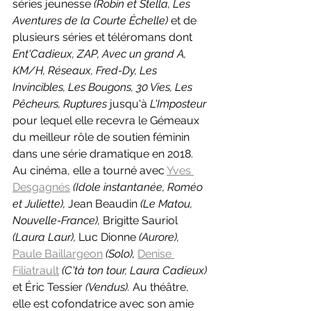
séries jeunesse 
(Robin et Stella, Les 
Aventures de la Courte Échelle) 
et de 
plusieurs séries et téléromans dont 
Ent'Cadieux, ZAP, Avec un grand A, 
KM/H, Réseaux, Fred-Dy, Les 
Invincibles, Les Bougons, 30 Vies, Les 
Pêcheurs, Ruptures 
jusqu'à 
L'Imposteur 
pour lequel elle recevra le Gémeaux 
du meilleur rôle de soutien féminin 
dans une série dramatique en 2018. 
Au cinéma, elle a tourné avec 
Yves 
Desgagnés
(Idole instantanée, Roméo 
et Juliette), 
Jean Beaudin 
(Le Matou, 
Nouvelle-France), 
Brigitte Sauriol 
(Laura Laur), 
Luc Dionne 
(Aurore), 
Paule Baillargeon
(Solo), 
Denise 
Filiatrault
(C'tà ton tour, Laura Cadieux) 
et
Éric Tessier 
(Vendus). 
Au théâtre, 
elle est cofondatrice avec son amie 