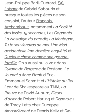
Jean-Philippe Baril-Guérard, 
Pif-
Luisant
de Gabriel Sabourin et 
presque toutes les pièces de son 
conjoint, l'auteur 
François 
Archambault
, notamment 
La Société 
des loisirs
, 
15 secondes, Les Gagnants, 
La Nostalgie du paradis, La Montagne, 
Tu te souviendras de moi, Une Mort 
accidentelle (ma dernière enquête) 
et 
Quelque chose comme une grande 
famille
. On a aussi pu la voir dans 
Cyrano de Bergerac 
de Rostand, 
Le 
Journal d'Anne Frank 
d'Eric-
Emmanuel Schmitt et 
L'Histoire du Roi 
Lear 
de Shakespeare au TNM, 
La 
Preuve 
de David Auburn, 
Fleurs 
d'acier 
de Robert Harling et 
Disparu.e.s 
de Tracy Letts chez Duceppe, 
Amour/Argent 
de Dennis Kelly et 
Dix-