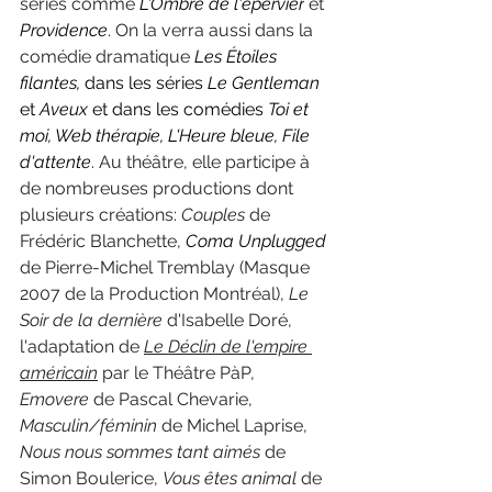
séries comme 
L'Ombre de l'épervier
 et 
Providence
. On la verra aussi dans la 
comédie dramatique 
Les Étoiles 
filantes, 
dans les séries 
Le Gentleman 
et 
Aveux 
et dans les comédies 
Toi et 
moi, Web thérapie, L'Heure bleue, File 
d'attente
. Au théâtre, elle participe à 
de nombreuses productions dont 
plusieurs créations: 
Couples 
de 
Frédéric Blanchette, 
Coma Unplugged
de Pierre-Michel Tremblay (Masque 
2007 de la Production Montréal), 
Le 
Soir de la dernière 
d'Isabelle Doré, 
l'adaptation de 
Le Déclin de l'empire 
américain
par le Théâtre PàP, 
Emovere 
de Pascal Chevarie, 
Masculin/féminin 
de Michel Laprise, 
Nous nous sommes tant aimés 
de 
Simon Boulerice, 
Vous êtes animal 
de 