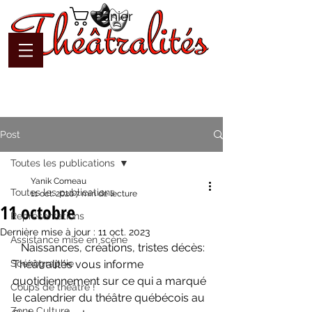
Panier
Post
Toutes les publications
Yanik Comeau
Toutes les publications
11 oct. 2020
7 min de lecture
11 octobre
Représentations
Dernière mise à jour :
11 oct. 2023
Assistance mise en scène
   Naissances, créations, tristes décès: 
Scénographie
Théâtralités vous informe 
quotidiennement sur ce qui a marqué 
Coups de théâtre !
le calendrier du théâtre québécois au 
Zone Culture