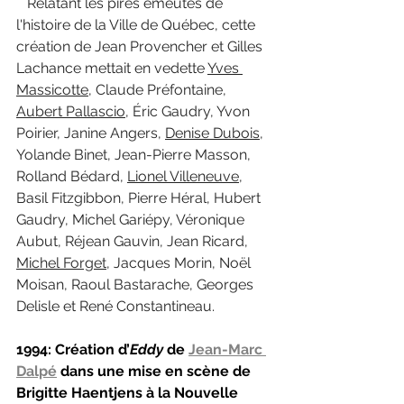
   Relatant les pires émeutes de 
l'histoire de la Ville de Québec, cette 
création de Jean Provencher et Gilles 
Lachance mettait en vedette 
Yves 
Massicotte
, Claude Préfontaine, 
Aubert Pallascio
, Éric Gaudry, Yvon 
Poirier, Janine Angers, 
Denise Dubois
, 
Yolande Binet, Jean-Pierre Masson, 
Rolland Bédard, 
Lionel Villeneuve
, 
Basil Fitzgibbon, Pierre Héral, Hubert 
Gaudry, Michel Gariépy, Véronique 
Aubut, Réjean Gauvin, Jean Ricard, 
Michel Forget
, Jacques Morin, Noël 
Moisan, Raoul Bastarache, Georges 
Delisle et René Constantineau.
1994: Création d’
Eddy 
de 
Jean-Marc 
Dalpé
 dans une mise en scène de 
Brigitte Haentjens à la Nouvelle 