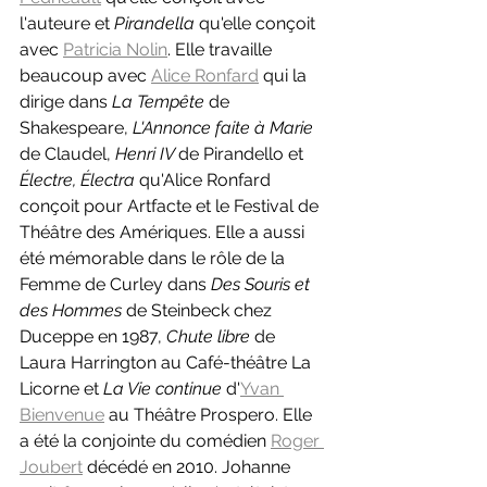
l'auteure et 
Pirandella 
qu'elle conçoit 
avec 
Patricia Nolin
. Elle travaille 
beaucoup avec 
Alice Ronfard
 qui la 
dirige dans 
La Tempête 
de 
Shakespeare, 
L'Annonce faite à Marie 
de Claudel, 
Henri IV 
de Pirandello et 
Électre, Électra 
qu'Alice Ronfard 
conçoit pour Artfacte et le Festival de 
Théâtre des Amériques. Elle a aussi 
été mémorable dans le rôle de la 
Femme de Curley dans 
Des Souris et 
des Hommes 
de Steinbeck chez 
Duceppe en 1987, 
Chute libre 
de 
Laura Harrington au Café-théâtre La 
Licorne et 
La Vie continue 
d'
Yvan 
Bienvenue
 au Théâtre Prospero. Elle 
a été la conjointe du comédien 
Roger 
Joubert
 décédé en 2010. Johanne 