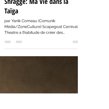
-
18 mars 2019
3 min de lecture
Théâtre anglophone: «Yev»
d’Alison Darcy et Joseph
Shragge: Ma Vie dans la
Taïga
par Yanik Comeau (Comunik
Média/ZoneCulture) Scapegoat Carnivale
Theatre a l’habitude de créer des
productions originales, qui sortent de...