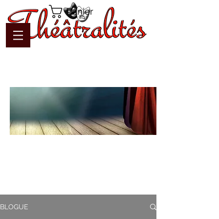
Panier
Blogue
Théâtralités
Pour interagir avec l'auteur et
communiquer en temps réel
BLOGUE