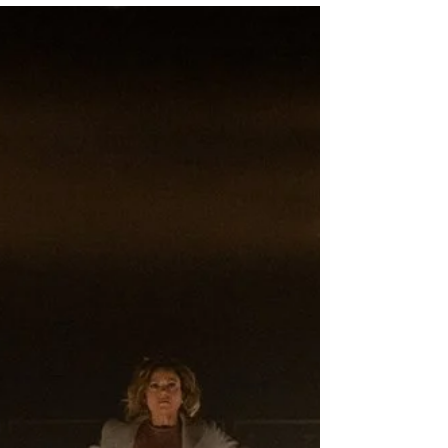
par Yanik Comeau (ZoneCulture / Comunik
Média) Après Animaux, le premier volet
d’une trilogie sur la notion de présence au
théâtre,...