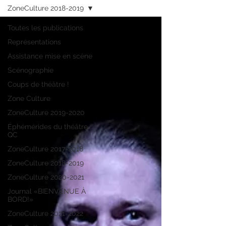
ZoneCulture 2018-2019
Toutes les publications
Représentations
Assistance mise en scène
Scénographie
Coups de théâtre !
Zone Culture
ZoneCulture 2019-2020
Éphémérides du théâtre
QC
ZoneCulture 2017-2018
ZoneCulture 2018-2019
ZoneCulture 2020-2021
Journal «BIENVENUE À
BORD!»
ZoneCulture 2021-2022