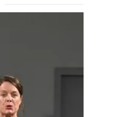
Théâtre du Nord célébrait ses vingt ans
avec une création de François...