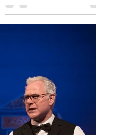
ZoneCulture
par Yanik Comeau (Comunik Média)
Chaque année, on en échappe. C’est
impossible de tout voir. Boulimiques de
culture (de théâtre en...