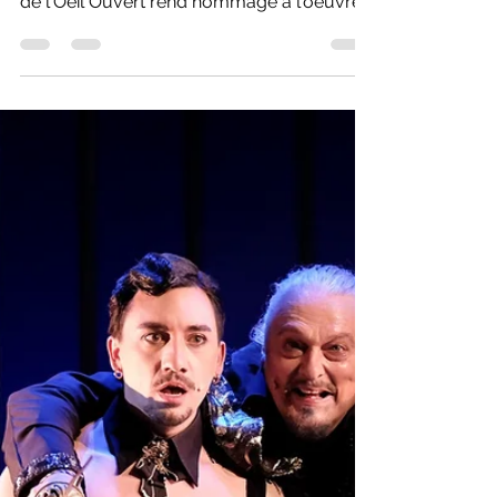
ouvert: Éclipse spectaculaire!
Quelque 75 représentations aux quatre
coins du Québec, L'EFFET LISA du Théâtre
de l'Oeil Ouvert rend hommage à l'oeuvre
de Richard Desjardins.