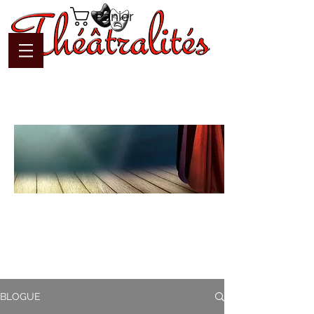
Panier
Blogue
Théâtralités
Pour interagir avec l'auteur et
communiquer en temps réel
BLOGUE