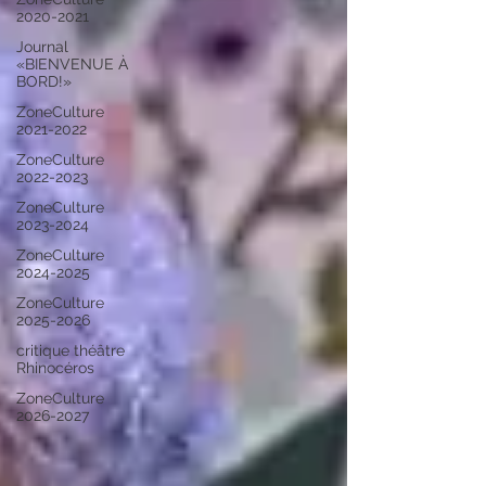
2020-2021
Journal
«BIENVENUE À
BORD!»
ZoneCulture
2021-2022
ZoneCulture
2022-2023
ZoneCulture
2023-2024
ZoneCulture
2024-2025
ZoneCulture
2025-2026
critique théâtre
Rhinocéros
ZoneCulture
2026-2027