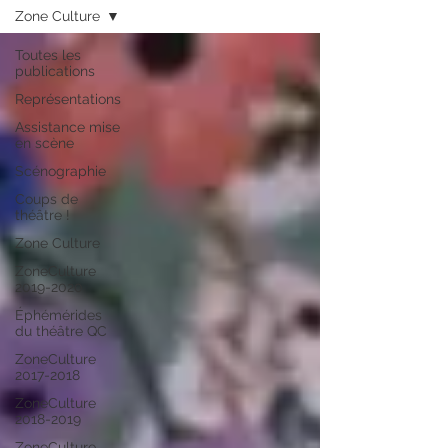
Zone Culture
Toutes les
publications
Représentations
Assistance mise
en scène
Scénographie
Coups de
théâtre !
Zone Culture
ZoneCulture
2019-2020
Éphémérides
du théâtre QC
ZoneCulture
2017-2018
ZoneCulture
2018-2019
ZoneCulture