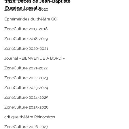
1929: Décès de Jean-Baptiste 
Eugène Lassalle
ZoneCulture 2019-2020
Éphémérides du théâtre QC
ZoneCulture 2017-2018
ZoneCulture 2018-2019
ZoneCulture 2020-2021
Journal «BIENVENUE À BORD!»
ZoneCulture 2021-2022
ZoneCulture 2022-2023
ZoneCulture 2023-2024
ZoneCulture 2024-2025
ZoneCulture 2025-2026
critique théâtre Rhinocéros
ZoneCulture 2026-2027