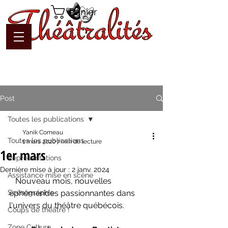
Panier
Post
Toutes les publications
Yanik Comeau
Toutes les publications
1 mars 2020
7 min de lecture
1er mars
Représentations
Dernière mise à jour :
2 janv. 2024
Assistance mise en scène
   Nouveau mois, nouvelles 
Scénographie
éphémérides passionnantes dans 
l'univers du théâtre québécois.
Coups de théâtre !
Zone Culture