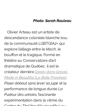
Photo: Sarah Rouleau
   Olivier Arteau est un artiste de 
descendance coloniale blanche issu 
de la communauté LGBTQIA2+ qui 
explore l’alliage entre le kitsch, le 
bouffon et le tragique. Formé en 
théâtre au Conservatoire d’art 
dramatique de Québec, il est le 
créateur derrière 
Doggy dans Gravel
, 
Made in Beautiful (La Belle Province)
, 
Pisser debout sans lever sa jupe
 et la 
performance de longue durée 
La 
Pudeur des urinoirs, 
fascinante 
expérimentation dans la vitrine du 
Centre du Théâtre d'Aujourd'hui au 