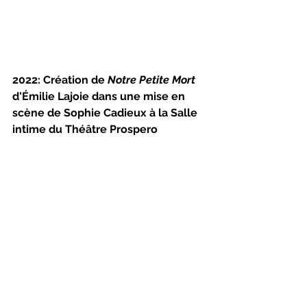
2022: Création de 
Notre Petite Mort
d'Émilie Lajoie dans une mise en 
scène de Sophie Cadieux à la Salle 
intime du Théâtre Prospero 
(Montréal)
La première pièce post-
confinements/pandémie pour la 
Salle intime du Prospero aura été 
cette jolie pièce à la fois drôle et 
déchirante qui a touché le coeur de 
Sophie Cadieux
 qui a accepté d'en 
faire la mise en scène. Émilie Lajoie 
est une jeune comédienne sortie du 