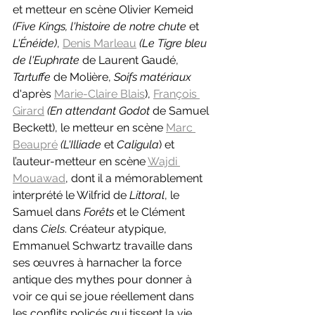
et metteur en scène Olivier Kemeid 
(Five Kings, l'histoire de notre chute 
et 
L'Énéide)
, 
Denis Marleau
(Le Tigre bleu 
de l'Euphrate 
de Laurent Gaudé, 
Tartuffe 
de Molière, 
Soifs matériaux 
d'après 
Marie-Claire Blais
), 
François 
Girard
(En attendant Godot 
de Samuel 
Beckett), le metteur en scène 
Marc 
Beaupré
(L'Illiade 
et 
Caligula
) et 
l’auteur-metteur en scène 
Wajdi 
Mouawad
, dont il a mémorablement 
interprété le Wilfrid de 
Littoral
, le 
Samuel dans 
Forêts
 et le Clément 
dans 
Ciels
. Créateur atypique, 
Emmanuel Schwartz travaille dans 
ses œuvres à harnacher la force 
antique des mythes pour donner à 
voir ce qui se joue réellement dans 
les conflits policés qui tissent la vie 