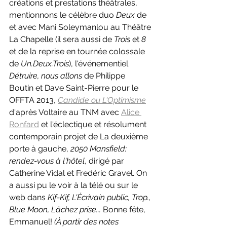
créations et prestations théâtrales, 
mentionnons le célèbre duo 
Deux
 de 
et avec Mani Soleymanlou au Théâtre 
La Chapelle (il sera aussi de 
Trois 
et
 8 
et de la reprise en tournée colossale 
de 
Un.Deux.Trois
), l'événementiel 
Détruire, nous allons
 de Philippe 
Boutin et Dave Saint-Pierre pour le 
OFFTA 2013, 
Candide ou L'Optimisme
d'après Voltaire
au TNM avec 
Alice 
Ronfard
 et l'éclectique et résolument 
contemporain projet de La deuxième 
porte à gauche, 
2050 Mansfield: 
rendez-vous à l'hôtel
, dirigé par 
Catherine Vidal et Fredéric Gravel. On 
a aussi pu le voir à la télé ou sur le 
web dans 
Kif-Kif, L'Écrivain public, Trop., 
Blue Moon, Lâchez prise... 
Bonne fête, 
Emmanuel! 
(À partir des notes 