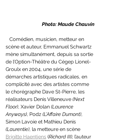
Photo: Maude Chauvin
   Comédien, musicien, metteur en 
scène et auteur, Emmanuel Schwartz 
mène simultanément, depuis sa sortie 
de l’Option-Théâtre du Cégep Lionel-
Groulx en 2004, une série de 
démarches artistiques radicales, en 
complicité avec des artistes comme 
le chorégraphe Dave St-Pierre, les 
réalisateurs Denis Villeneuve 
(Next 
Floor)
, Xavier Dolan 
(Laurence 
Anyways)
, Podz 
(L’Affaire Dumont)
, 
Simon Lavoie et Mathieu Denis 
(Laurentie)
, la metteure en scène 
Brigitte Haentjens
 (
Richard III), 
l’auteur 