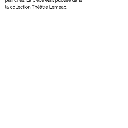
planches. La pièce était publiée dans 
la collection Théâtre Leméac. 