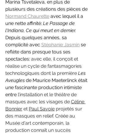
Marina Tsvetaïeva, en plus de 
plusieurs des créations des pièces de 
Normand Chaurette
 avec lequel il a 
une nette affinité: 
Le Passage de 
l'Indiana, Ce qui meurt en dernier. 
Depuis quelques années, sa 
complicité avec 
Stéphanie Jasmin
 se 
reflète dans presque tous ses 
spectacles:
 avec elle, il conçoit et 
réalise un cycle de fantasmagories 
technologiques dont la première 
Les 
Aveugles 
de Maurice Maeterlinck était 
une fascinante production intimiste 
entre 
l’installation et le théâtre de 
masques avec les visages de 
Céline 
Bonnier
 et 
Paul Savoie
 projetés sur 
des masques en relief. Créée au 
Musée d'art contemporain, la 
production connaît un succès 