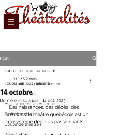
Panier
Post
Toutes les publications
Yanik Comeau
Toutes les publications
14 oct. 2020
7 min de lecture
14 octobre
Représentations
Dernière mise à jour :
14 oct. 2023
Assistance mise en scène
   Des naissances, des décès, des 
Scénographie
créations: le théâtre québécois est un 
écosystème des plus passionnants.
Coups de théâtre !
Zone Culture