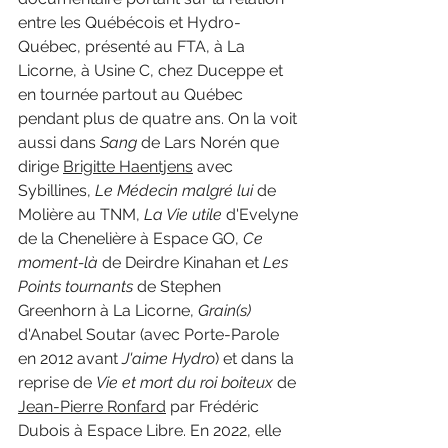
entre les Québécois et Hydro-
Québec, présenté au FTA, à La 
Licorne, à Usine C, chez Duceppe et 
en tournée partout au Québec 
pendant plus de quatre ans. On la voit 
aussi dans 
Sang 
de Lars Norén que 
dirige 
Brigitte Haentjens
 avec 
Sybillines, 
Le Médecin malgré lui 
de 
Molière au TNM, 
La Vie utile 
d'Evelyne 
de la Chenelière à Espace GO, 
Ce 
moment-là 
de Deirdre Kinahan et 
Les 
Points tournants 
de Stephen 
Greenhorn à La Licorne, 
Grain(s) 
d'Anabel Soutar (avec Porte-Parole 
en 2012 avant 
J'aime Hydro
) et dans la 
reprise de 
Vie et mort du roi boiteux 
de 
Jean-Pierre Ronfard
 par Frédéric 
Dubois à Espace Libre. En 2022, elle 