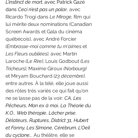
L’instinct de mort, 
avec Patrick Gazé 
dans 
Ceci n’est pas un polar
, avec 
Ricardo Trogi dans 
Le Mirage, 
film qui 
lui mérite deux nominations (Canadian 
Screen Awards et Gala du cinéma 
québécois), avec André Forcier 
(Embrasse-moi comme tu m'aimes 
et 
Les Fleurs oubliées),
 avec Martin 
Laroche 
(Le Rire), 
Louis Godbout 
(Les 
Tricheurs), 
Maxime Giroux 
(Norbourg)
et Miryam Bouchard 
(23 décembre), 
entre autres. À la télé, elle joue aussi 
des rôles très variés ce qui fait qu'on 
ne se lasse pas de la voir: 
CA
, 
Les 
Pêcheurs
, 
Mon ex à moi
, 
La Théorie du 
K.O.
, 
Web thérapie
, 
Lâcher prise
, 
Délateurs
, 
Ruptures
, 
District 31, Hubert 
et Fanny, Les SImone, Cérébrum, L'Oeil 
du cyclone..
. Au théâtre, elle se 