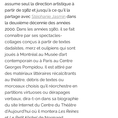
assume seul la direction artistique à 
partir de 1982 et jusqu'à ce qu'il la 
partage avec 
Stéphanie Jasmin
 dans 
la deuxième décennie des années 
2000. D
ans les années 1980, il se fait 
connaître par ses spectacles-
collages conçus à partir de textes 
dadaïstes, merz et oulipiens qui sont 
joués à Montréal au Musée d’art 
contemporain ou à Paris au Centre 
Georges Pompidou. Il est attiré par 
des matériaux littéraires récalcitrants 
au théâtre, débris de textes ou 
morceaux choisis qu’il réorchestre en 
partitions virtuoses ou dérapages 
verbaux, dira-t-on dans sa biographie 
du site Internet du Centre du Théâtre 
d'Aujourd'hui où il montera 
Les Reines 
et 
Le Petit Köchel 
de 
Normand 