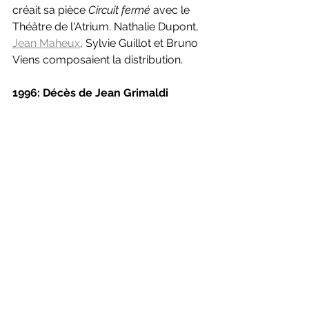
créait sa pièce 
Circuit fermé 
avec le 
Théâtre de l'Atrium. Nathalie Dupont, 
Jean Maheux
, Sylvie Guillot et Bruno 
Viens composaient la distribution.
1996: Décès de Jean Grimaldi
   C'est à l'Hôtel-Dieu de Montréal à 98 
ans que le papa de la vadrouilleuse 
Francine Grimaldi s'éteint. Le directeur 
de troupe, auteur, chanteur, 
comédien nait en Corse et combat 