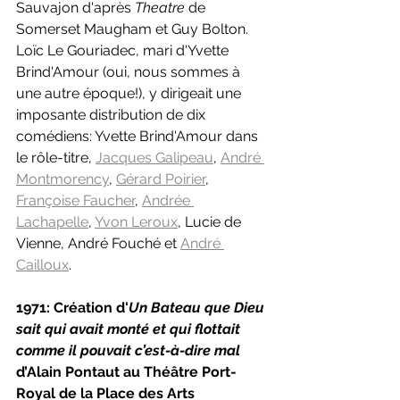
Sauvajon d'après 
Theatre 
de 
Somerset Maugham et Guy Bolton. 
Loïc Le Gouriadec, mari d'Yvette 
Brind'Amour (oui, nous sommes à 
une autre époque!), y dirigeait une 
imposante distribution de dix 
comédiens: Yvette Brind'Amour dans 
le rôle-titre, 
Jacques Galipeau
, 
André 
Montmorency
, 
Gérard Poirier
, 
Françoise Faucher
, 
Andrée 
Lachapelle
, 
Yvon Leroux
, Lucie de 
Vienne, André Fouché et 
André 
Cailloux
.
1971: Création d'
Un Bateau que Dieu 
sait qui avait monté et qui flottait 
comme il pouvait c’est-à-dire mal 
d’Alain Pontaut au Théâtre Port-
Royal de la Place des Arts 