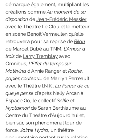
démarque également, multipliant les 
créations comme 
Au moment de sa 
disparition 
de 
Jean-Frédéric Messier
avec le Théâtre Le Clou et le metteur 
en scène 
Benoît Vermeulen
 qu'elle 
retrouvera pour sa reprise de 
Bilan
de 
Marcel Dubé
 au TNM, 
L'Amour à 
trois 
de 
Larry Tremblay
 avec 
Omnibus, 
L'Effet du temps sur 
Matèvina 
d'Annie Ranger et 
Roche, 
papier, couteau... 
de Marilyn Perreault 
avec le Théâtre I.N.K., 
La Fureur de ce 
que je pense 
d'après Nelly Arcan à 
Espace Go, le collectif 
Selfie 
et 
Nyotaimori
de 
Sarah Berthiaume
 au 
Centre du Théâtre d'Aujourd'hui et, 
bien sûr, son phénoménal tour de 
force, 
J’aime Hydro
, un théâtre 
documentaire portant sur la relation 