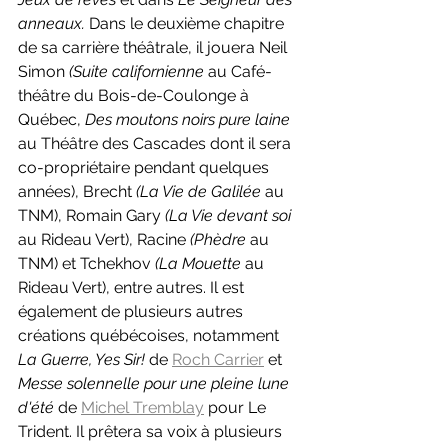
anneaux. 
Dans le deuxième chapitre 
de sa carrière théâtrale, il jouera Neil 
Simon 
(Suite californienne 
au Café-
théâtre du Bois-de-Coulonge à 
Québec, 
Des moutons noirs pure laine 
au Théâtre des Cascades dont il sera 
co-propriétaire pendant quelques 
années), Brecht 
(La Vie de Galilée 
au 
TNM), Romain Gary 
(La Vie devant soi 
au Rideau Vert), Racine 
(Phèdre 
au 
TNM) et Tchekhov 
(La Mouette 
au 
Rideau Vert), entre autres. Il est 
également de plusieurs autres 
créations québécoises, notamment 
La Guerre, Yes Sir! 
de 
Roch Carrier
 et 
Messe solennelle pour une pleine lune 
d'été 
de 
Michel Tremblay
 pour Le 
Trident. Il prêtera sa voix à plusieurs 