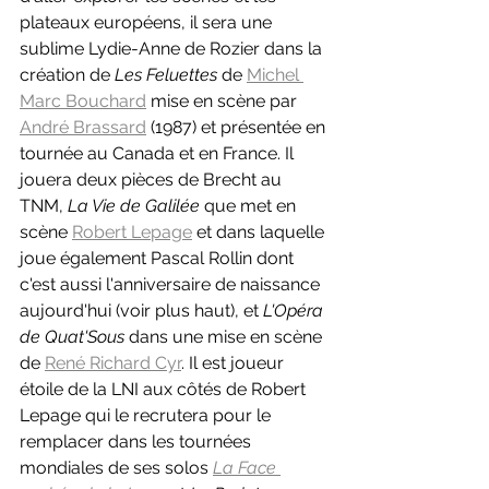
plateaux européens, il sera une 
sublime Lydie-Anne de Rozier dans la 
création de 
Les Feluettes 
de 
Michel 
Marc Bouchard
 mise en scène par 
André Brassard
 (1987) et présentée en 
tournée au Canada et en France. Il 
jouera deux pièces de Brecht au 
TNM, 
La Vie de Galilée 
que met en 
scène 
Robert Lepage
 et dans laquelle 
joue également Pascal Rollin dont 
c'est aussi l'anniversaire de naissance 
aujourd'hui (voir plus haut), et 
L'Opéra 
de Quat'Sous 
dans une mise en scène 
de 
René Richard Cyr
. Il est joueur 
étoile de la LNI aux côtés de Robert 
Lepage qui le recrutera pour le 
remplacer dans les tournées 
mondiales de ses solos 
La Face 