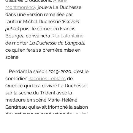
d'autres productions. 
André 
Montmorency
 jouera La Duchesse 
dans une version remaniée par 
l'auteur Michel Duchesne 
(Écrivain 
public) 
puis, le comédien Francis 
Bourgea convaincra 
Rita Lafontaine
de monter 
La Duchesse de Langeais, 
ce qui en fera sa première mise en 
scène.
   Pendant la saison 2019-2020, c'est le 
comédien 
Jacques Leblanc
 de 
Québec qui fera revivre La Duchesse 
sur la scène du Trident avec la 
metteure en scène Marie-Hélène 
Gendreau qui avait triomphé la saison 
d'avant avec sa production de 
Le Vrai 
Monde?
L'oeuvre de Tremblay est 
indémodable.