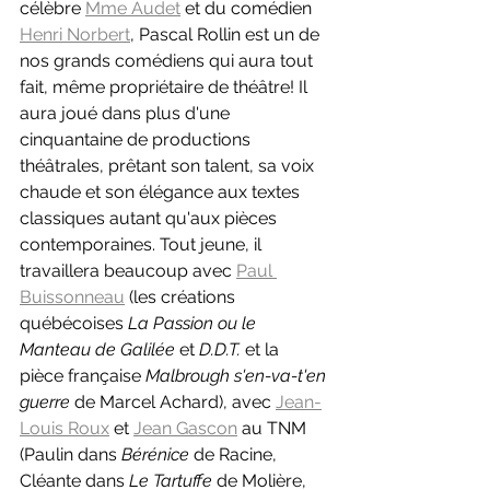
célèbre 
Mme Audet
 et du comédien 
Henri Norbert
, Pascal Rollin est un de 
nos grands comédiens qui aura tout 
fait, même propriétaire de théâtre! Il 
aura joué dans plus d'une 
cinquantaine de productions 
théâtrales, prêtant son talent, sa voix 
chaude et son élégance aux textes 
classiques autant qu'aux pièces 
contemporaines. Tout jeune, il 
travaillera beaucoup avec 
Paul 
Buissonneau
 (les créations 
québécoises 
La Passion ou le 
Manteau de Galilée 
et 
D.D.T. 
et la 
pièce française
 Malbrough s'en-va-t'en 
guerre 
de Marcel Achard), avec 
Jean-
Louis Roux
 et 
Jean Gascon
 au TNM 
(Paulin dans 
Bérénice 
de Racine, 
Cléante dans 
Le Tartuffe 
de Molière,