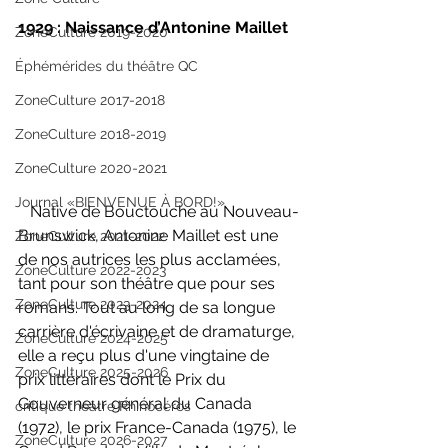
1929 : Naissance d’Antonine Maillet
ZoneCulture 2019-2020
Éphémérides du théâtre QC
ZoneCulture 2017-2018
ZoneCulture 2018-2019
ZoneCulture 2020-2021
Journal «BIENVENUE À BORD!»
   Native de Bouctouche au Nouveau-
Brunswick, Antonine Maillet est une 
ZoneCulture 2021-2022
de nos autrices les plus acclamées, 
ZoneCulture 2022-2023
tant pour son théâtre que pour ses 
ZoneCulture 2023-2024
romans. Tout au long de sa longue 
carrière d'écrivaine et de dramaturge, 
ZoneCulture 2024-2025
elle a reçu plus d'une vingtaine de 
ZoneCulture 2025-2026
prix littéraires dont le Prix du 
Gouverneur général du Canada 
critique théâtre Rhinocéros
(1972), le prix France-Canada (1975), le 
ZoneCulture 2026-2027