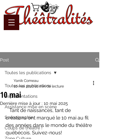
Panier
Post
Toutes les publications
Yanik Comeau
Toutes les publications
10 mai 2020
10 min de lecture
10 mai
Représentations
Dernière mise à jour :
10 mai 2025
Assistance mise en scène
   Tant de naissances, tant de 
Scénographie
créations ont marqué le 10 mai au fil 
des années dans le monde du théâtre 
Coups de théâtre !
québécois. Suivez-nous!
Zone Culture