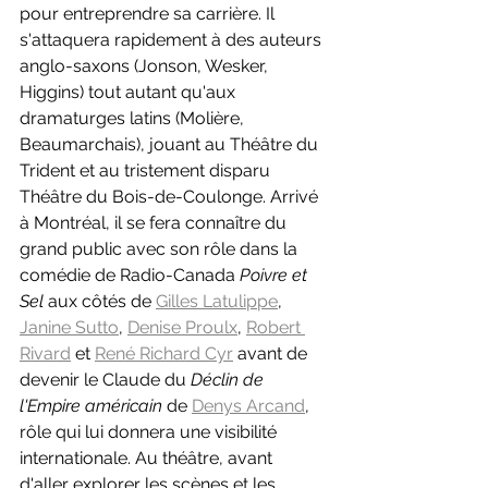
pour entreprendre sa carrière. Il 
s'attaquera rapidement à des auteurs 
anglo-saxons (Jonson, Wesker, 
Higgins) tout autant qu'aux 
dramaturges latins (Molière, 
Beaumarchais), jouant au Théâtre du 
Trident et au tristement disparu 
Théâtre du Bois-de-Coulonge. Arrivé 
à Montréal, il se fera connaître du 
grand public avec son rôle dans la 
comédie de Radio-Canada 
Poivre et 
Sel 
aux côtés de 
Gilles Latulippe
, 
Janine Sutto
, 
Denise Proulx
, 
Robert 
Rivard
 et 
René Richard Cyr
 avant de 
devenir le Claude du 
Déclin de 
l'Empire américain 
de 
Denys Arcand
, 
rôle qui lui donnera une visibilité 
internationale. Au théâtre, avant 
d'aller explorer les scènes et les 