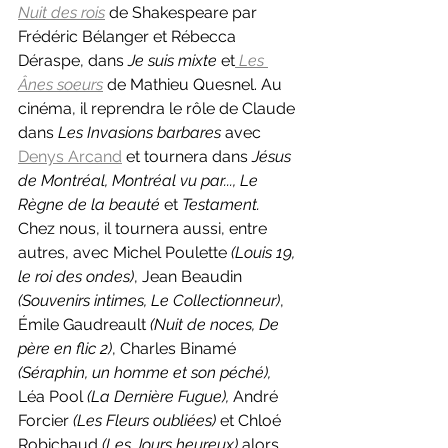
Nuit des rois
de Shakespeare par 
Frédéric Bélanger et Rébecca 
Déraspe, dans 
Je suis mixte 
et
Les 
Ânes soeurs
de Mathieu Quesnel. Au 
cinéma, il reprendra le rôle de Claude 
dans 
Les Invasions barbares 
avec 
Denys Arcand
 et tournera dans 
Jésus 
de Montréal, Montréal vu par..., Le 
Règne de la beauté 
et 
Testament.
Chez nous, il tournera aussi, entre 
autres, avec Michel Poulette 
(Louis 19, 
le roi des ondes)
, Jean Beaudin 
(Souvenirs intimes, Le Collectionneur)
, 
Émile Gaudreault 
(Nuit de noces, De 
père en flic 2)
, Charles Binamé 
(Séraphin, un homme et son péché), 
Léa Pool 
(La Dernière Fugue), 
André 
Forcier 
(Les Fleurs oubliées)
 et Chloé 
Robichaud 
(Les Jours heureux)
 alors 