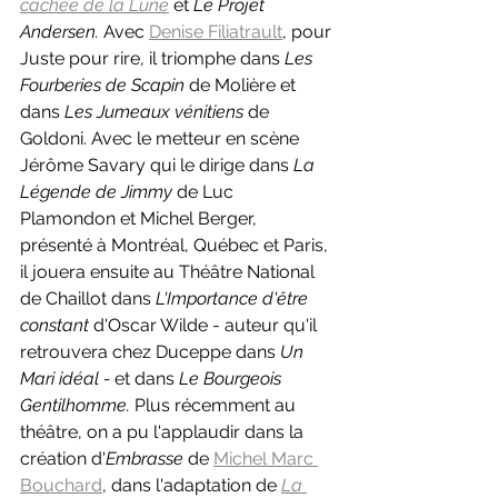
cachée de la Lune
et 
Le Projet 
Andersen. 
Avec 
Denise Filiatrault
, pour 
Juste pour rire, il triomphe dans 
Les 
Fourberies de Scapin
 de Molière et 
dans 
Les Jumeaux vénitiens 
de 
Goldoni. Avec le metteur en scène 
Jérôme Savary qui le dirige dans 
La 
Légende de Jimmy 
de Luc 
Plamondon et Michel Berger, 
présenté à Montréal, Québec et Paris, 
il jouera ensuite au Théâtre National 
de Chaillot dans 
L'Importance d'être 
constant 
d'Oscar Wilde - auteur qu'il 
retrouvera chez Duceppe dans 
Un 
Mari idéal - 
et dans 
Le Bourgeois 
Gentilhomme. 
Plus récemment au 
théâtre, on a pu l'applaudir dans la 
création d'
Embrasse 
de 
Michel Marc 
Bouchard
, dans l'adaptation de 
La 