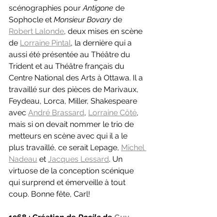
scénographies pour 
Antigone 
de 
Sophocle et 
Monsieur Bovary 
de 
Robert Lalonde
, deux mises en scène 
de 
Lorraine Pintal
, la dernière qui a 
aussi été présentée au Théâtre du 
Trident et au Théâtre français du 
Centre National des Arts à Ottawa. Il a 
travaillé sur des pièces de Marivaux, 
Feydeau, Lorca, Miller, Shakespeare 
avec 
André Brassard
, 
Lorraine Côté
, 
mais si on devait nommer le trio de 
metteurs en scène avec qui il a le 
plus travaillé, ce serait Lepage, 
Michel 
Nadeau
 et 
Jacques Lessard
. Un 
virtuose de la conception scénique 
qui surprend et émerveille à tout 
coup. Bonne fête, Carl!