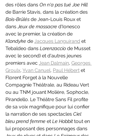
des rôles dans 
On n'a pas tué Joe Hill 
de Barrie Stavis, dans la création des 
Bois-Brûlés 
de Jean-Louis Roux et 
dans 
Jeux de massacre 
d'Ionesco 
avec le premier, la création de 
Klondyke 
de 
Jacques Languirand
 et 
Tebaldeo dans 
Lorenzaccio 
de Musset 
avec le second) et d'autres jeunes 
premiers avec 
Jean Dalmain
, 
Georges 
Groulx
, 
Yvan Canuel
, 
Paul Hébert
 et 
Florent Forget à la Nouvelle 
Compagnie Théâtrale, au Rideau Vert 
ou au TNM jouant Molière, Sophocle, 
Pirandello. Le Théâtre Sans Fil profite 
de sa voix magnifique pour lui confier 
la narration de ses spectacles 
Ciel 
bleu prend femme 
et 
Le Hobbit 
tout en 
lui proposant des personnages dans 
Jeux de rêves 
et dans 
Le Seigneur des 