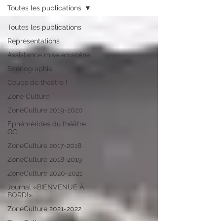
Toutes les publications
Toutes les publications
Représentations
Assistance mise en scène
Scénographie
Coups de théâtre !
Zone Culture
ZoneCulture 2019-2020
Éphémérides du théâtre
QC
ZoneCulture 2017-2018
ZoneCulture 2018-2019
ZoneCulture 2020-2021
Journal «BIENVENUE À
BORD!»
ZoneCulture 2021-2022