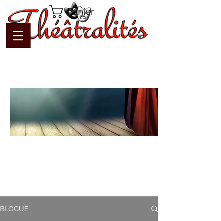
Panier
Blogue
Théâtralités
Pour interagir avec l'auteur et
communiquer en temps réel
BLOGUE