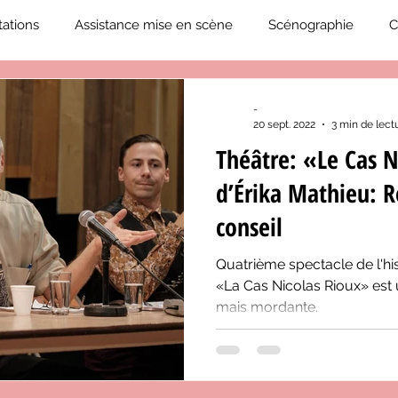
ations
Assistance mise en scène
Scénographie
C
2019-2020
Éphémérides du théâtre QC
ZoneCulture 20
-
20 sept. 2022
3 min de lect
Théâtre: «Le Cas N
eCulture 2020-2021
Journal «BIENVENUE À BORD!»
Z
d’Érika Mathieu: R
conseil
neCulture 2023-2024
ZoneCulture 2024-2025
ZoneCult
Quatrième spectacle de l'hi
«La Cas Nicolas Rioux» est u
mais mordante.
ZoneCulture 2026-2027