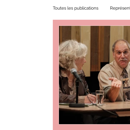
Toutes les publications
Représent
Zone Culture
ZoneCulture 
ZoneCulture 2018-2019
Zon
ZoneCulture 2022-2023
Zo
critique théâtre Rhinocéros