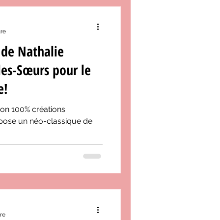
ure
de Nathalie
es-Sœurs pour le
e!
son 100% créations
ose un néo-classique de
re