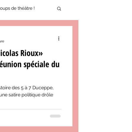
oups de théâtre !
17-2018
ure
icolas Rioux»
oneCulture 2021-2022
éunion spéciale du
ure 2025-2026
stoire des 5 à 7 Duceppe,
ne satire politique drôle