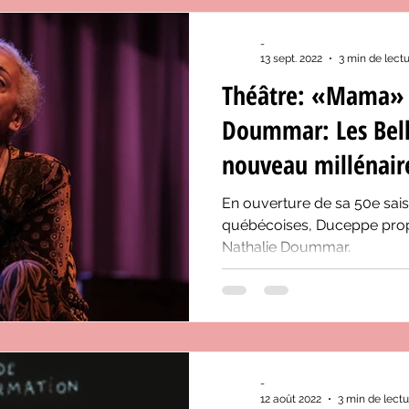
-
13 sept. 2022
3 min de lect
Théâtre: «Mama» 
Doummar: Les Bell
nouveau millénair
En ouverture de sa 50e sai
québécoises, Duceppe prop
Nathalie Doummar.
-
12 août 2022
3 min de lectu