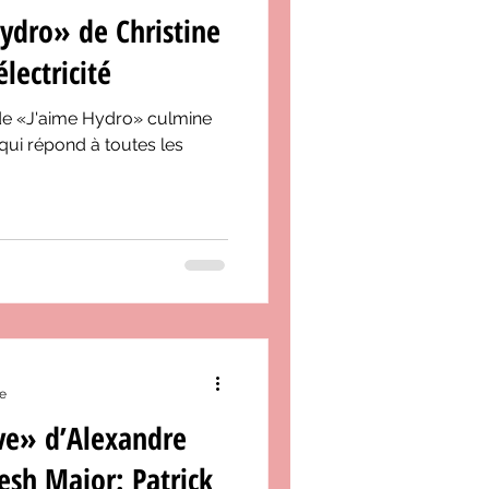
ydro» de Christine
électricité
de «J'aime Hydro» culmine
qui répond à toutes les
re
ve» d’Alexandre
lesh Major: Patrick