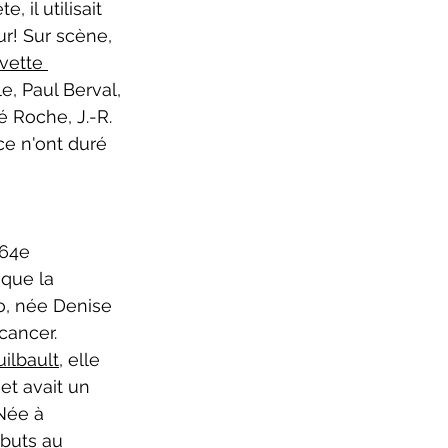
il utilisait 
r! Sur scène, 
vette 
e, Paul Berval, 
 Roche, J.-R. 
ce n'ont duré 
que la 
, née Denise 
cancer. 
uilbault
, elle 
et avait un 
Née à 
ébuts au 