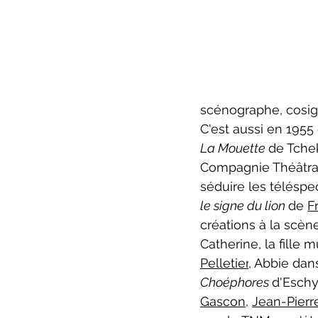
scénographe, cosign
C'est aussi en 1955
La Mouette 
de Tchek
Compagnie Théâtrale
séduire les téléspe
le signe du lion 
de 
F
créations à la scène
Catherine, la fille 
Pelletier
, Abbie dan
Choéphores 
d'Eschy
Gascon
, 
Jean-Pierr