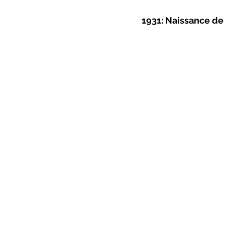
ZoneCulture 2022-2023
Zo
1931: Naissance de
critique théâtre Rhinocéros