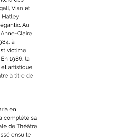
all, Vian et 
h Hatley 
égantic. Au 
, Anne-Claire 
984, à 
st victime 
 En 1986, la 
et artistique 
re à titre de 
a complété sa 
ale de Théâtre 
ssé ensuite 