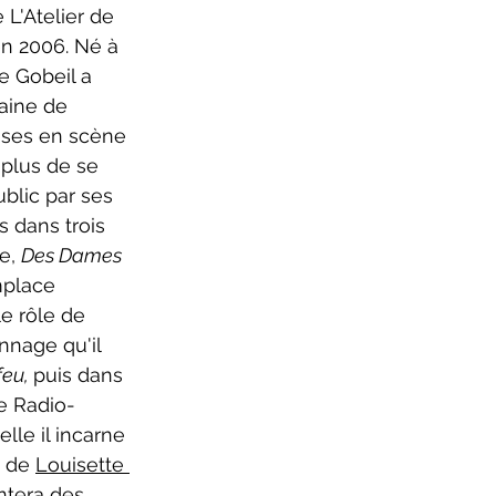
L'Atelier de 
en 2006.
 Né à 
e Gobeil a 
aine de 
ises en scène 
 plus de se 
blic par ses 
dans trois 
e, 
Des Dames 
mplace 
le rôle de 
nage qu'il 
eu, 
puis dans 
e Radio-
lle il incarne 
 de 
Louisette 
ontera des 