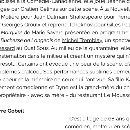
ablisse à la Comédie-Canadienne, elle joue Jeanne d
igée par 
Gratien Gélinas
 sur cette scène. À la Nouve
 Molière pour 
Jean Dalmain
, Shakespeare pour 
Pierr
 
Georges Groulx
 et reprend Tchekhov pour 
Gilles Pel
 Marquise 
de Marie Savard présentée en programme 
 Duchesse de Langeais 
de 
Michel Tremblay
, 
un specta
assard
 au Quat'Sous. Au milieu de la quarantaine, ell
nsternation dans le milieu et créant un mystère qui n'
solu. Certains ont évoqué une peur de la scène, d'a
problèmes d'alcool. Ses performances sublimes demeu
 coeur et la mémoire de ceux qui l'ont vue. Sa fille K
ement comédienne et Dyne est la grand-mère du che
ropriétaire - avec sa mère - du restaurant Le Mousso
rre Gobeil
   C'est à l'âge de 
68 ans q
comédien, metteur en scè