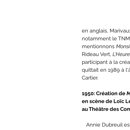
en anglais, Marivau
notamment le TNM, l
mentionnons 
Monsi
Rideau Vert, 
L'Heur
participant à la cré
quittait en 1989 à 
Cartier.
1950: Création de 
M
en scène de Loïc L
au Théâtre des Co
   Annie Dubreuil est un pseudonyme sous lequel Loïc Le Gouriadec écrivait. Il jouait 