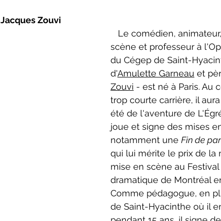
neCulture 2023-2024
ZoneCulture 2024-2025
ZoneCult
 Jacques Zouvi
Le comédien, animateur,
scène et professeur à l'Op
ZoneCulture 2026-2027
du Cégep de Saint-Hyacint
d'
Amulette Garneau
 et pè
Zouvi
 - est né à Paris. Au 
trop courte carrière, il au
été de l'aventure de L'Égré
joue et signe des mises e
notamment une 
Fin de par
qui lui mérite le prix de la
mise en scène au Festival 
dramatique de Montréal en
Comme pédagogue, en pl
de Saint-Hyacinthe où il e
pendant 15 ans, il signe d