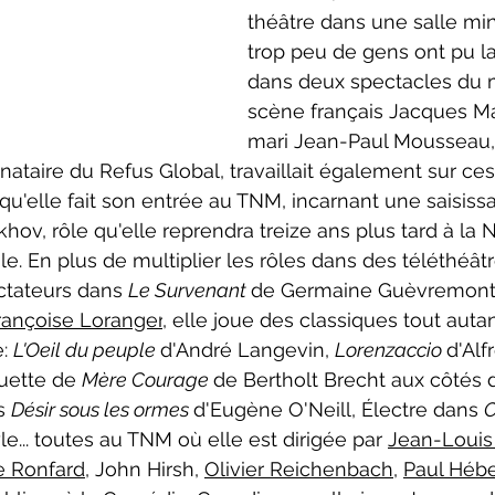
théâtre dans une salle mi
trop peu de gens ont pu la
dans deux spectacles du 
scène français Jacques Ma
mari Jean-Paul Mousseau, 
ataire du Refus Global, travaillait également sur ces
 qu'elle fait son entrée au TNM, incarnant une saisiss
hov, rôle qu'elle reprendra treize ans plus tard à la 
. En plus de multiplier les rôles dans des téléthéâtr
ctateurs dans 
Le Survenant 
de Germaine Guèvremont 
rançoise Loranger
, elle joue des classiques tout auta
: 
L'Oeil du peuple 
d'André Langevin, 
Lorenzaccio 
d'Alf
muette de 
Mère Courage 
de Bertholt Brecht aux côtés 
s 
Désir sous les ormes 
d'Eugène O'Neill, Électre dans 
O
le... toutes au TNM où elle est dirigée par 
Jean-Louis
e Ronfard
, John Hirsh, 
Olivier Reichenbach
, 
Paul Hébe