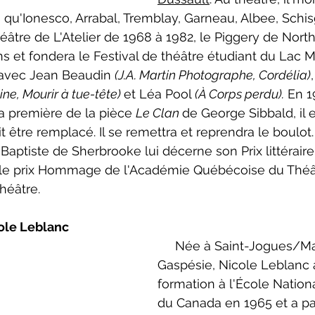
 qu'Ionesco, Arrabal, Tremblay, Garneau, Albee, Schisg
 Théâtre de L'Atelier de 1968 à 1982, le Piggery de Nort
ns et fondera le Festival de théâtre étudiant du Lac M
 avec Jean Beaudin 
(J.A. Martin Photographe, Cordélia)
ne, Mourir à tue-tête) 
et Léa Pool 
(À Corps perdu).
 En 1
a première de la pièce 
Le Clan 
de George Sibbald, il e
it être remplacé. Il se remettra et reprendra le boulot.
aptiste de Sherbrooke lui décerne son Prix littéraire 
it le prix Hommage de l'Académie Québécoise du Théât
héâtre.
ole Leblanc
     Née à Saint-Jogues/Maria en 
Gaspésie, Nicole Leblanc 
formation à l'École Nation
du Canada en 1965 et a pa