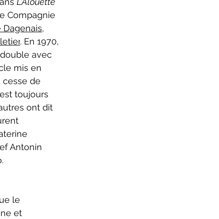
ans 
L'Alouette 
lle Compagnie 
e Dagenais
, 
letier
. En 1970, 
double avec 
cle mis en 
e cesse de 
est toujours 
utres ont dit 
rent 
aterine 
f Antonin 
.
ue le 
ne et 