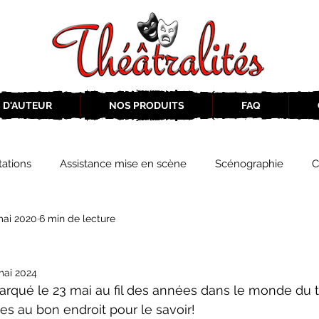
 D'AUTEUR
NOS PRODUITS
FAQ
ations
Assistance mise en scène
Scénographie
C
mai 2020
6 min de lecture
2019-2020
Éphémérides du théâtre QC
ZoneCulture 20
mai 2024
eCulture 2020-2021
Journal «BIENVENUE À BORD!»
Z
s au bon endroit pour le savoir!