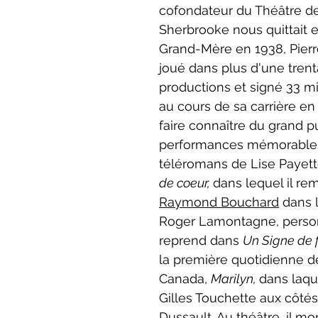
cofondateur du Théâtre de 
Sherbrooke nous quittait 
Grand-Mère en 1938, Pierr
joué dans plus d'une trent
productions et signé 33 m
au cours de sa carrière en
faire connaître du grand pu
performances mémorables 
téléromans de Lise Payett
de coeur, 
dans lequel il re
Raymond Bouchard
 dans 
Roger Lamontagne, person
reprend dans 
Un Signe de f
la première quotidienne d
Canada, 
Marilyn, 
dans laque
Gilles Touchette aux côtés
Dussault
. Au théâtre, il m