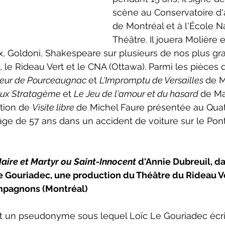
scène au Conservatoire d'
de Montréal et à l'École N
Théâtre. Il jouera Molière e
x, Goldoni, Shakespeare sur plusieurs de nos plus gr
e Rideau Vert et le CNA (Ottawa). Parmi les pièces qu'
eur de Pourceaugnac 
et 
L'Impromptu de Versailles 
de M
eux Stratagème 
et 
Le Jeu de l'amour et du hasard 
de Ma
ation de 
Visite libre 
de Michel Faure présentée au Quat'
l'âge de 57 ans dans un accident de voiture sur le Po
aire et Martyr ou Saint-Innocent 
d'Annie Dubreuil, d
e Gouriadec, une production du Théâtre du Rideau Ve
mpagnons (Montréal)