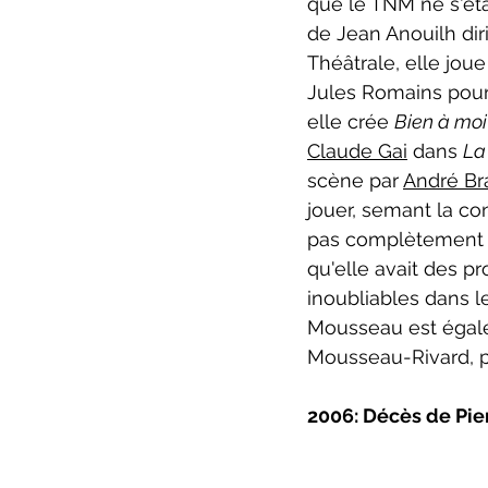
que le TNM ne s'ét
de Jean Anouilh dir
Théâtrale, elle joue
Jules Romains pour
elle crée 
Bien à moi
Claude Gai
 dans 
La
scène par 
André Br
jouer, semant la co
pas complètement ré
qu'elle avait des 
inoubliables dans le
Mousseau est égal
Mousseau-Rivard, p
2006: Décès de Pie