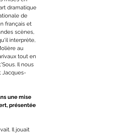
art dramatique 
ationale de 
n français et 
andes scènes, 
il interprète, 
olière au 
rivaux tout en 
Sous. Il nous 
nt Jacques-
ans une mise 
rt, présentée 