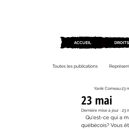
ACCUEIL
DROITS
Toutes les publications
Représent
Yanik Comeau
23 
Zone Culture
ZoneCulture 
23 mai
Dernière mise à jour :
23 
ZoneCulture 2018-2019
Zon
   Qu'est-ce qui a marqué le 23 mai au fil des années dans le monde du théâtre 
québécois? Vous ête