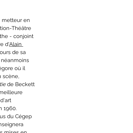
ure 2025-2026
 metteur en 
tion-Théâtre 
he - conjoint 
re d'
Alain 
cours de sa 
ra néanmoins 
gore où il 
n scène, 
tie 
de Beckett 
 meilleure 
d'art 
 1960. 
us du Cégep 
nseignera 
es mises en 