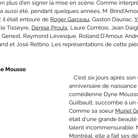
 plus d'en signer la mise en scène. Comme interprète, 
l a aussi été, pendant quelques années, M. Brind'Amou
, 
il était entouré de 
Roger Garceau
, Gaston Dauriac, 
Y
le Tisseyre, 
Denise Proulx
, Laure Comtois, Jean Daigl
le Genest, Raymond Lévesque, Rolland D'Amour, André
and et José Rettino. Les représentations de cette piè
ne Mousso
   C'est six jours après son 64e 
anniversaire de naissance 
comédienne Dyne Mousso
Guilbault, succombe à un 
Comme sa soeur 
Muriel G
était d'une grande beauté 
talent incommensurable. 
Montréal, elle a fait ses d