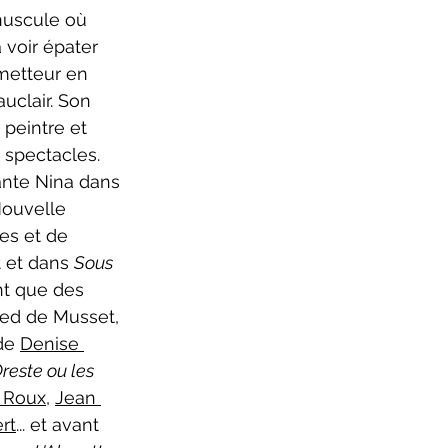
nuscule où 
 voir épater 
metteur en 
uclair. Son 
peintre et 
 spectacles. 
ante Nina dans 
Nouvelle 
es et de 
et dans 
Sous 
nt que des 
red de Musset, 
de 
Denise 
reste ou les 
 Roux
, 
Jean 
rt
... et avant 