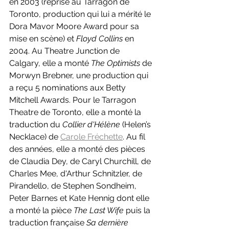
en 2003 (reprise au Tarragon de 
Toronto, production qui lui a mérité le 
Dora Mavor Moore Award pour sa 
mise en scène) et 
Floyd Collins 
en 
2004. Au Theatre Junction de 
Calgary, elle a monté 
The Optimists 
de 
Morwyn Brebner, une production qui 
a reçu 5 nominations aux Betty 
Mitchell Awards. Pour le Tarragon 
Theatre de Toronto, elle a monté la 
traduction du 
Collier d'Hélène
 (Helen’s 
Necklace) de 
Carole Fréchette
. Au fil 
des années, elle a monté des pièces 
de Claudia Dey, de Caryl Churchill, de 
Charles Mee, d'Arthur Schnitzler, de 
Pirandello, de Stephen Sondheim, 
Peter Barnes et Kate Hennig dont elle 
a monté la pièce 
The Last Wife 
puis la 
traduction française 
Sa dernière 