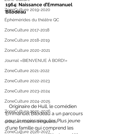
1964: Naissance d’Emmanuel 
ZoneCulture 2019-2020
Bilodeau
Éphémérides du théâtre QC
ZoneCulture 2017-2018
ZoneCulture 2018-2019
ZoneCulture 2020-2021
Journal «BIENVENUE À BORD!»
ZoneCulture 2021-2022
ZoneCulture 2022-2023
ZoneCulture 2023-2024
ZoneCulture 2024-2025
   Originaire de Hull, le comédien 
ZoneCulture 2025-2026
Emmanuel Bilodeau a un parcours 
pour le moins singulier. Plus jeune 
critique théâtre Rhinocéros
d'une famille qui comprend les 
ZoneCulture 2026-2027