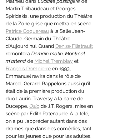
Mathieu dans 
Lucidité passagère 
de 
Martin Thibaudeau et Georges 
Spiridakis, une production du Théâtre 
de la Zone grise que mettra en scène 
Patrice Coquereau
 à la Salle Jean-
Claude-Germain du Théâtre 
d'Aujourd'hui. Quand 
Denise Filiatrault
remontera 
Demain matin, Montréal 
m'attend 
de 
Michel Tremblay
 et 
François Dompierre
 en 1993, 
Emmanuel ravira dans le rôle de 
Marcel-Gérard. Rappelons aussi qu'il 
était de la première production du 
duo Laurin-Traversy à la barre de 
Duceppe, 
Oslo
de J.T. Rogers, mise en 
scène par Édith Patenaude. À la télé, 
on a pu l'apprécier autant dans des 
drames que dans des comédies, tant 
pour les jeunes que pour les adultes, 