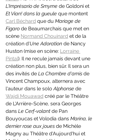
L'Imprésario de Smyrne 
de Goldoni et 
Et Vian! dans la gueule 
que montent 
Carl Béchard
 que du 
Mariage de 
Figaro 
de Beaumarchais que met en 
scène 
Normand Chouinard
 et de la 
création d'
Une Adoration 
de Nancy 
Huston (mise en scène: 
Lorraine 
Pintal
). Il ne recule jamais devant une 
création non plus, bien sûr. Il sera un 
des invités de 
La Chambre d'amis 
de 
Vincent Champoux, alternera avec 
l'auteur dans le solo 
Alphonse 
de 
Wajdi Mouawad
 créé par le Théâtre 
de L'Arrière-Scène, sera Georges 
dans 
Le Cerf-volant 
de Pan 
Bouyoucas et Volodia dans 
Marina, le 
dernier rose aux joues 
de Michèle 
Magny au Théâtre d'Aujourd'hui et 