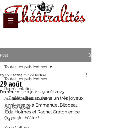
Panier
Post
Toutes les publications
29 août 2020
5 min de lecture
Toutes les publications
29 août
Représentations
Dernière mise à jour :
29 août 2025
   Théâtralités souhaite un très joyeux 
Assistance mise en scène
anniversaire à Emmanuel Bilodeau, 
Scénographie
Eda Holmes et Rachel Graton en ce 
Coups de théâtre !
29 août.
Zone Culture