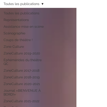
Toutes les publications
Toutes les publications
Représentations
Assistance mise en scène
Scénographie
Coups de théâtre !
Zone Culture
ZoneCulture 2019-2020
Éphémérides du théâtre
QC
ZoneCulture 2017-2018
ZoneCulture 2018-2019
ZoneCulture 2020-2021
Journal «BIENVENUE À
BORD!»
ZoneCulture 2021-2022