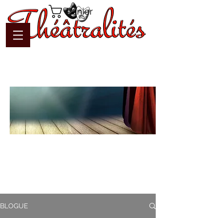
Panier
Blogue
Théâtralités
Pour interagir avec l'auteur et
communiquer en temps réel
BLOGUE