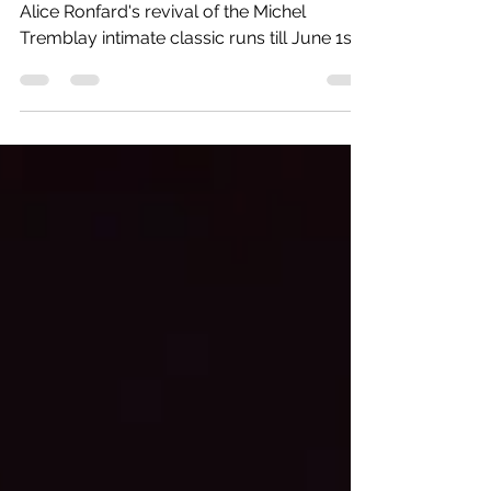
About the Mom
On the newly renovated Centaur 2 stage,
Alice Ronfard's revival of the Michel
Tremblay intimate classic runs till June 1st.