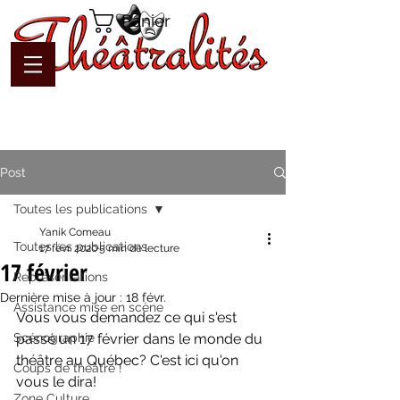
Panier
Post
Toutes les publications
Yanik Comeau
Toutes les publications
17 févr. 2020
5 min de lecture
17 février
Représentations
Dernière mise à jour :
18 févr.
Assistance mise en scène
Vous vous demandez ce qui s'est 
Scénographie
passé un 17 février dans le monde du 
théâtre au Québec? C'est ici qu'on 
Coups de théâtre !
vous le dira!
Zone Culture