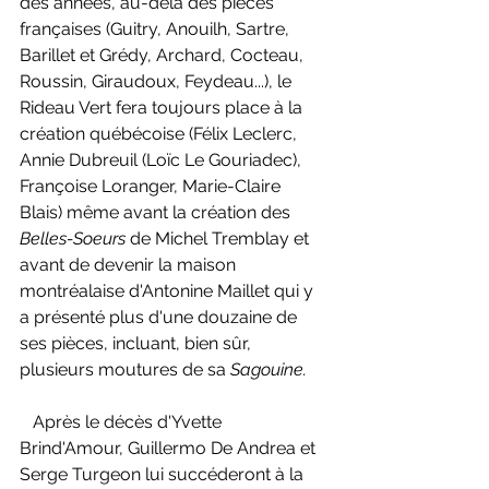
des années, au-delà des pièces 
françaises (Guitry, Anouilh, Sartre, 
Barillet et Grédy, Archard, Cocteau, 
Roussin, Giraudoux, Feydeau...), le 
Rideau Vert fera toujours place à la 
création québécoise (Félix Leclerc, 
Annie Dubreuil (Loïc Le Gouriadec), 
Françoise Loranger, Marie-Claire 
Blais) même avant la création des 
Belles-Soeurs 
de Michel Tremblay et 
avant de devenir la maison 
montréalaise d'Antonine Maillet qui y 
a présenté plus d'une douzaine de 
ses pièces, incluant, bien sûr, 
plusieurs moutures de sa 
Sagouine.
   Après le décès d'Yvette 
Brind'Amour, Guillermo De Andrea et 
Serge Turgeon lui succéderont à la 