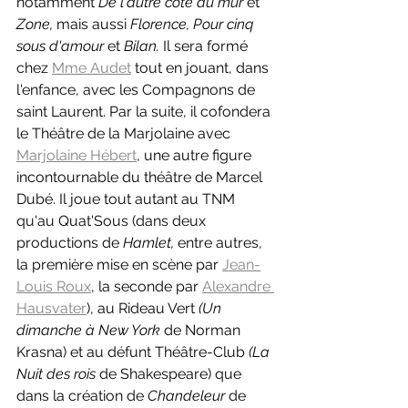
notamment 
De l'autre côté du mur 
et 
Zone, 
mais aussi 
Florence, Pour cinq 
sous d'amour 
et 
Bilan. 
Il sera formé 
chez 
Mme Audet
 tout en jouant, dans 
l'enfance, avec les Compagnons de 
saint Laurent. Par la suite, il cofondera 
le Théâtre de la Marjolaine avec 
Marjolaine Hébert
, une autre figure 
incontournable du théâtre de Marcel 
Dubé. Il joue tout autant au TNM 
qu'au Quat'Sous (dans deux 
productions de 
Hamlet, 
entre autres, 
la première mise en scène par 
Jean-
Louis Roux
, la seconde par 
Alexandre 
Hausvater
), au Rideau Vert 
(Un 
dimanche à New York 
de Norman 
Krasna) et au défunt Théâtre-Club 
(La 
Nuit des rois 
de Shakespeare) que 
dans la création de 
Chandeleur 
de 