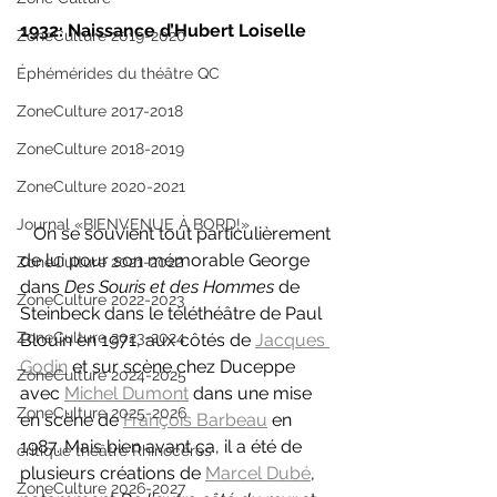
1932: Naissance d’Hubert Loiselle 
ZoneCulture 2019-2020
Éphémérides du théâtre QC
ZoneCulture 2017-2018
ZoneCulture 2018-2019
ZoneCulture 2020-2021
Journal «BIENVENUE À BORD!»
On se souvient tout particulièrement 
de lui pour son mémorable George 
ZoneCulture 2021-2022
dans 
Des Souris et des Hommes 
de 
ZoneCulture 2022-2023
Steinbeck dans le téléthéâtre de Paul 
ZoneCulture 2023-2024
Blouin en 1971, aux côtés de 
Jacques 
Godin
 et sur scène chez Duceppe 
ZoneCulture 2024-2025
avec 
Michel Dumont
 dans une mise 
ZoneCulture 2025-2026
en scène de 
François Barbeau
 en 
1987. Mais bien avant ça, il a été de 
critique théâtre Rhinocéros
plusieurs créations de 
Marcel Dubé
, 
ZoneCulture 2026-2027