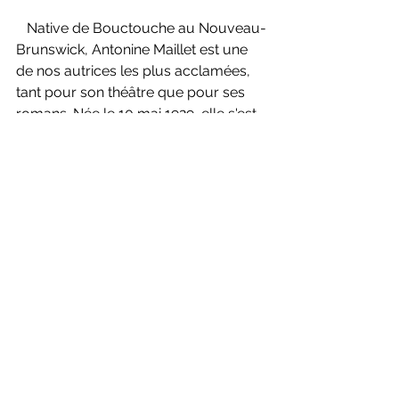
   Native de Bouctouche au Nouveau-
Brunswick, Antonine Maillet est une 
de nos autrices les plus acclamées, 
tant pour son théâtre que pour ses 
romans. Née le 10 mai 1929, elle s'est 
éteinte à 95 ans, à quelques mois de 
ses 96 ans. Tout au long de sa 
carrière d'écrivaine et de dramaturge, 
elle a reçu plus d'une vingtaine de 
prix littéraires dont le Prix du 
Gouverneur général du Canada 
(1972), le prix France-Canada (1975), le 
Grand Prix de la Ville de Montréal 
(1975) et le prix Goncourt pour 
Pélagie-la-Charrette
 (1979). Elle 
détenait un doctorat ès lettres de 
l'Université Laval et une trentaine de 
doctorats honorifiques. Elle était 