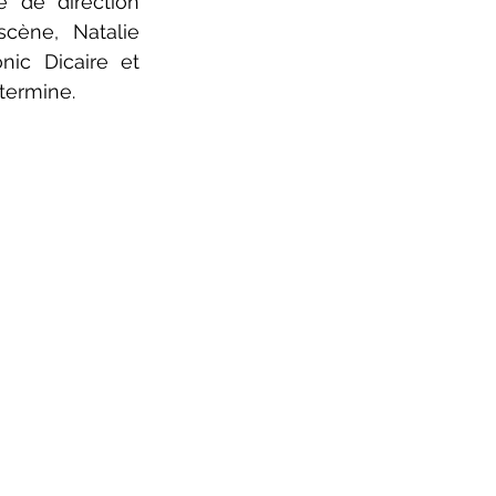
 de direction 
cène, Natalie 
ic Dicaire et 
termine.