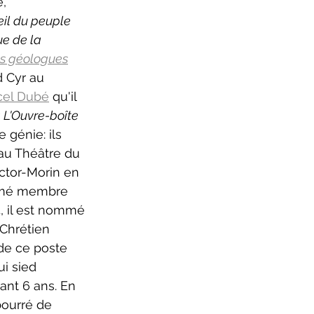
, 
eil du peuple 
e de la 
es géologues
 Cyr au 
cel Dubé
 qu'il 
 
L'Ouvre-boîte 
génie: ils 
au Théâtre du 
ictor-Morin en 
ommé membre 
, il est nommé 
Chrétien 
de ce poste 
i sied 
nt 6 ans. En 
ourré de 