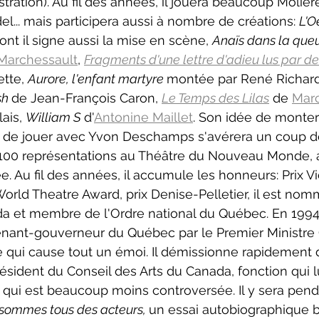
tration). Au fil des années, il jouera beaucoup Molière
l... mais participera aussi à nombre de créations: 
L'O
nt il signe aussi la mise en scène, 
Anaïs dans la queu
Marchessault
, 
Fragments d'une lettre d'adieu lus par d
tte, 
Aurore, l'enfant martyre 
montée par René Richard
h 
de Jean-François Caron, 
Le Temps des Lilas
 de 
Mar
ais, 
William S 
d'
Antonine Maillet
. Son idée de monter
 de jouer avec Yvon Deschamps s'avérera un coup de 
100 représentations au Théâtre du Nouveau Monde, 
e. Au fil des années, il accumule les honneurs: Prix V
World Theatre Award, prix Denise-Pelletier, il est n
da et membre de l'Ordre national du Québec. En 1994
enant-gouverneur du Québec par le Premier Ministre 
e qui cause tout un émoi. Il démissionne rapidement 
ident du Conseil des Arts du Canada, fonction qui lu
qui est beaucoup moins controversée. Il y sera penda
sommes tous des acteurs, 
un essai autobiographique b