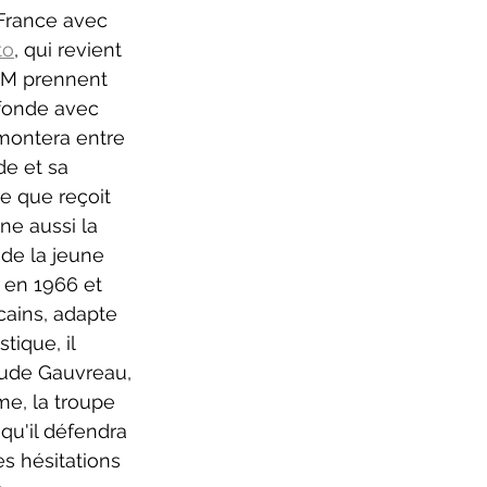
 France avec 
to
, qui revient 
TNM prennent 
 fonde avec 
montera entre 
e et sa 
ie que reçoit 
ne aussi la 
de la jeune 
 en 1966 et 
cains, adapte 
ique, il 
aude Gauvreau, 
me, la troupe 
qu'il défendra 
 hésitations 