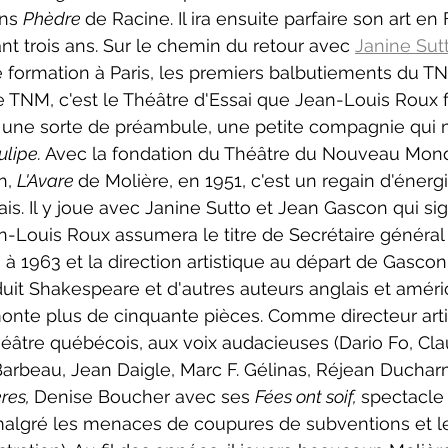
ns 
Phèdre 
de Racine. Il ira ensuite parfaire son art en
t trois ans. Sur le chemin du retour avec 
Janine Sut
e formation à Paris, les premiers balbutiements du 
e TNM, c'est le Théâtre d'Essai que Jean-Louis Roux
 une sorte de préambule, une petite compagnie qui 
ulipe.
 Avec la fondation du Théâtre du Nouveau Mond
, 
L'Avare 
de Molière, en 1951, c'est un regain d'énerg
is. Il y joue avec Janine Sutto et Jean Gascon qui sig
-Louis Roux assumera le titre de Secrétaire général 
 1963 et la direction artistique au départ de Gascon
aduit Shakespeare et d'autres auteurs anglais et améri
onte plus de cinquante pièces. Comme directeur artist
héâtre québécois, aux voix audacieuses (Dario Fo, Cl
Barbeau, Jean Daigle, Marc F. Gélinas, Réjean Duchar
res, 
Denise Boucher avec ses 
Fées ont soif, 
spectacle 
gré les menaces de coupures de subventions et les