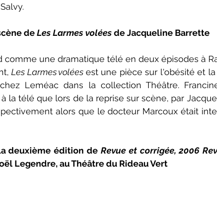
Salvy. 
neCulture 2023-2024
ZoneCulture 2024-2025
ZoneCult
scène de 
Les Larmes volées 
de Jacqueline Barrette
ZoneCulture 2026-2027
t, 
Les Larmes volées 
est une pièce sur l'obésité et la 
 chez Leméac dans la collection Théâtre. Francine
 à la télé que lors de la reprise sur scène, par Jacquel
espectivement alors que le docteur Marcoux était inter
la deuxième édition de 
oël Legendre, au Théâtre du Rideau Vert