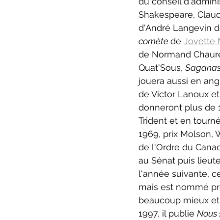
du conseil d'adminis
Shakespeare, Claude
d'André Langevin do
comète 
de 
Jovette 
de Normand Chaure
Quat'Sous, 
Saganas
jouera aussi en angl
de Victor Lanoux et
donneront plus de 
Trident et en tourné
1969, prix Molson, 
de l'Ordre du Cana
au Sénat puis lieut
l'année suivante, c
mais est nommé prés
beaucoup mieux et 
1997, il publie 
Nous 