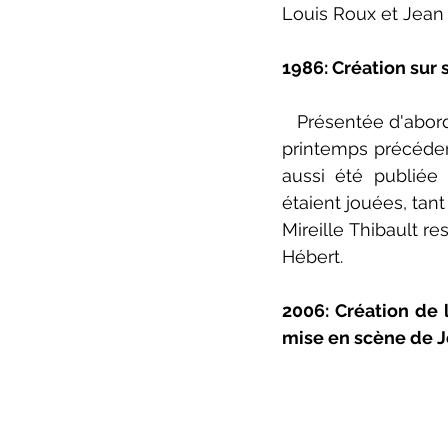
Louis Roux et Jean 
ZoneCulture 2022-2023
Zo
1986: Création sur 
critique théâtre Rhinocéros
   Présentée d'abord comme une dramatique télé en deux épisodes à Radio-Québec le 
printemps précéden
aussi été publiée
étaient jouées, tant
Mireille Thibault r
Hébert.
2006: Création de 
mise en scène de J