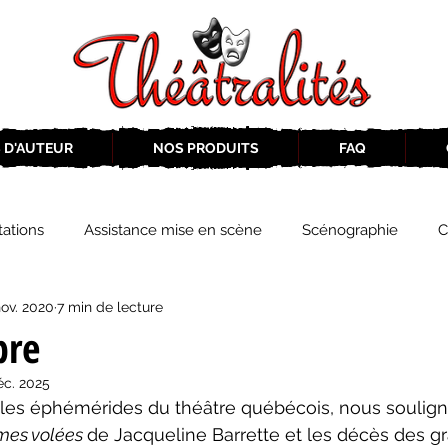
 D'AUTEUR
NOS PRODUITS
FAQ
ations
Assistance mise en scène
Scénographie
C
nov. 2020
7 min de lecture
2019-2020
Éphémérides du théâtre QC
ZoneCulture 20
bre
éc. 2025
eCulture 2020-2021
Journal «BIENVENUE À BORD!»
Z
mes volées 
de Jacqueline Barrette et les décès des g