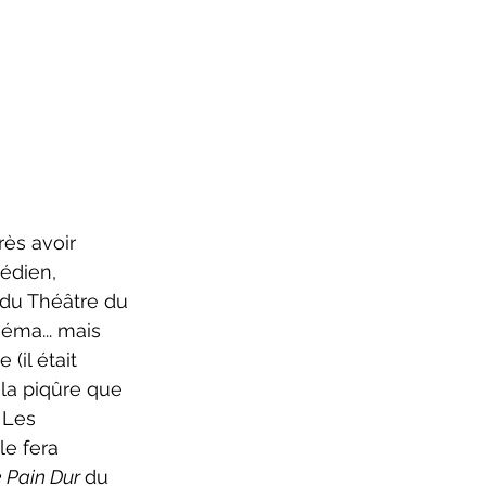
ès avoir 
édien, 
 du Théâtre du 
éma... mais 
(il était 
 la piqûre que 
 Les 
e fera 
 Pain Dur 
du 