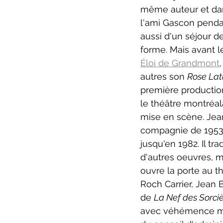
même auteur et da
l'ami Gascon pendan
aussi d'un séjour d
forme. Mais avant l
Éloi de Grandmont
,
autres son 
Rose Lat
première production
le théâtre montréala
mise en scène. Jean
compagnie de 1953 à
jusqu'en 1982. Il tr
d'autres oeuvres, m
ouvre la porte au t
Roch Carrier, Jean 
de 
La Nef des Sorciè
avec véhémence mal