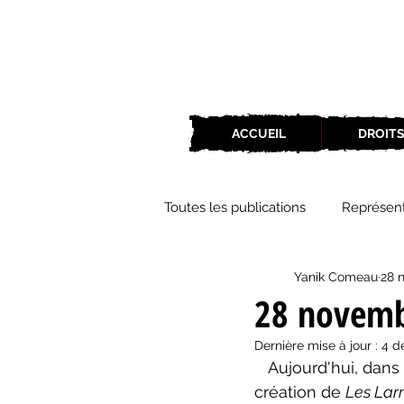
ACCUEIL
DROITS
Toutes les publications
Représent
Yanik Comeau
28 
Zone Culture
ZoneCulture 
28 novem
Dernière mise à jour :
4 d
ZoneCulture 2018-2019
Zon
   Aujourd'hui, dans les éphémérides du théâtre québécois, nous soulignons la 
création de 
Les Lar