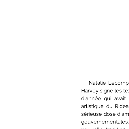
   Natalie Lecompte, Daniel Leblanc, Stéphane St-Denis, Nicolas Lemay et Nelson 
Harvey signe les te
d'année qui avait 
artistique du Ridea
sérieuse dose d'amo
gouvernementales.