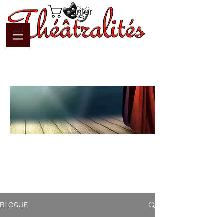
Panier
Blogue
Théâtralités
Pour interagir avec l'auteur et
communiquer en temps réel
BLOGUE