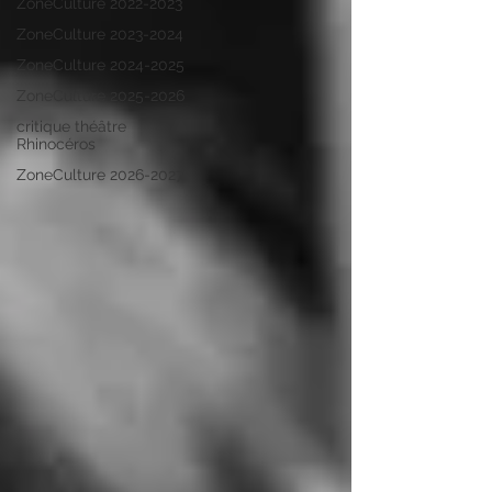
ZoneCulture 2022-2023
ZoneCulture 2023-2024
ZoneCulture 2024-2025
ZoneCulture 2025-2026
critique théâtre
Rhinocéros
ZoneCulture 2026-2027