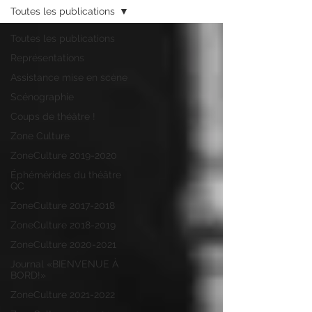
Toutes les publications
Toutes les publications
Représentations
Assistance mise en scène
Scénographie
Coups de théâtre !
Zone Culture
ZoneCulture 2019-2020
Éphémérides du théâtre
QC
ZoneCulture 2017-2018
ZoneCulture 2018-2019
ZoneCulture 2020-2021
Journal «BIENVENUE À
BORD!»
ZoneCulture 2021-2022