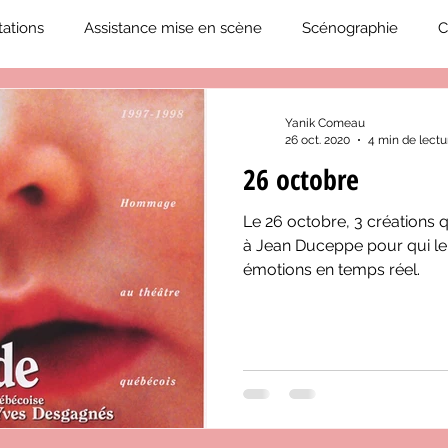
ations
Assistance mise en scène
Scénographie
C
2019-2020
Éphémérides du théâtre QC
ZoneCulture 20
Yanik Comeau
26 oct. 2020
4 min de lectu
26 octobre
eCulture 2020-2021
Journal «BIENVENUE À BORD!»
Z
Le 26 octobre, 3 créations 
à Jean Duceppe pour qui le 
neCulture 2023-2024
ZoneCulture 2024-2025
ZoneCult
émotions en temps réel.
ZoneCulture 2026-2027