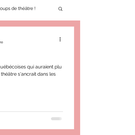
oups de théâtre !
17-2018
re
oneCulture 2021-2022
québécoises qui auraient plu
théâtre s'ancrait dans les
ure 2025-2026