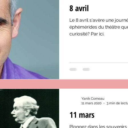
8 avril
Le 8 avril s'avère une jour
éphémérides du théâtre qu
curiosité? Par ici.
Yanik Comeau
11 mars 2020
3 min de lect
11 mars
Plongez dans les souvenirs