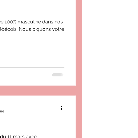
née 100% masculine dans nos
ébécois. Nous piquons votre
ure
 du 11 mars avec