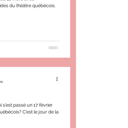
ides du théâtre québécois.
re
s'est passé un 17 février
ébécois? C'est le jour de la
!