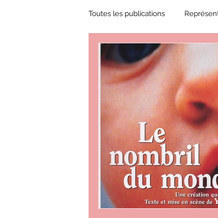
Toutes les publications
Représent
Zone Culture
ZoneCulture 
ZoneCulture 2018-2019
Zon
ZoneCulture 2022-2023
Zo
critique théâtre Rhinocéros