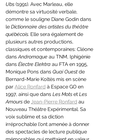
Ubs 
(1991). Avec Marleau, elle 
démontre sa virtuosité verbale, 
comme le souligne Diane Godin dans 
le 
Dictionnaire des artistes du théâtre 
québécois. 
Elle sera également de 
plusieurs autres productions, 
classiques et contemporaines: Cléone 
dans 
Andromaque 
au TNM, Iphigénie 
dans 
Électre Elektra 
au FTA en 1995, 
Monique Pons dans 
Quai Ouest 
de 
Bernard-Marie Koltès mis en scène 
par 
Alice Ronfard
 à Espace GO en 
1997, ainsi que dans 
Les Mots 
et 
Les 
Amours 
de 
Jean-Pierre Ronfard
 au 
Nouveau Théâtre Expérimental. Sa 
voix sublime et sa diction 
irréprochable l'ont amenée à donner 
des spectacles de lecture publique 
mémorables qui mettaient en valeur 