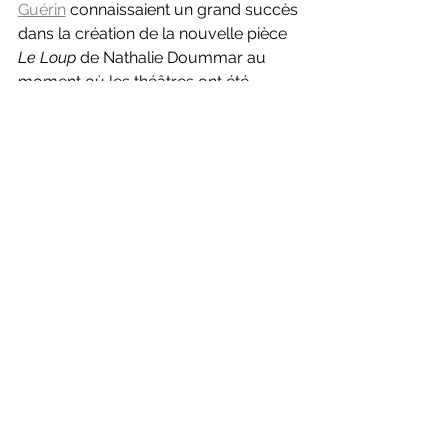
Guérin
 connaissaient un grand succès 
dans la création de la nouvelle pièce 
Le Loup 
de Nathalie Doummar au 
moment où les théâtres ont été 
fermés pour cause de pandémie de 
#covid19
. 
Chloé Robichaud
, 
réalisatrice de cinéma et de télé 
(Féminin, féminin, Sarah préfère la 
course) 
signait sa première mise en 
scène au théâtre. Les représentations 
qui devaient se poursuivre jusqu'au 
27 mars ont dû être annulées même 
si elles affichaient complet. Devant ce 
succès fulgurant, une nouvelle série 
de représentations était prévue du 25 
novembre au 18 décembre 2020 mais 
a aussi dû être annulée. La pièce sera 
enfin reprise sur la grande scène de 
Duceppe et en tournée en 2022.