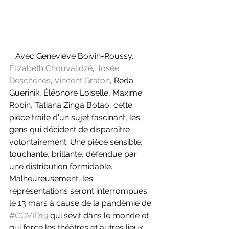
Avec Geneviève Boivin-Roussy, 
Élizabeth Chouvalidzé
, 
Josée 
Deschênes
, 
Vincent Graton
, Reda 
Guerinik, Éléonore Loiselle, Maxime 
Robin, Tatiana Zinga Botao, cette 
pièce traite d'un sujet fascinant, les 
gens qui décident de disparaître 
volontairement. Une pièce sensible, 
touchante, brillante, défendue par 
une distribution formidable. 
Malheureusement, les 
représentations seront interrompues 
le 13 mars à cause de la pandémie de 
#COVID19
 qui sévit dans le monde et 
qui force les théâtres et autres lieux 