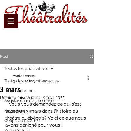
Panier
Post
Toutes les publications
Yanik Comeau
Toutes les publications
3 mars 2020
3 min de lecture
3 mars
Représentations
Dernière mise à jour :
19 févr. 2023
Assistance mise en scène
   Vous vous demandez ce qui s'est 
Scénographie
passé un 3 mars dans l'histoire du 
théâtre québécois? Voici ce que nous 
Coups de théâtre !
avons déniché pour vous !
Zone Culture