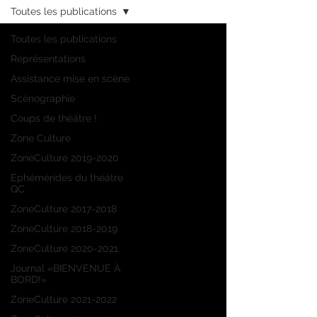
Toutes les publications
Toutes les publications
Représentations
Assistance mise en scène
Scénographie
Coups de théâtre !
Zone Culture
ZoneCulture 2019-2020
Éphémérides du théâtre
QC
ZoneCulture 2017-2018
ZoneCulture 2018-2019
ZoneCulture 2020-2021
Journal «BIENVENUE À
BORD!»
ZoneCulture 2021-2022