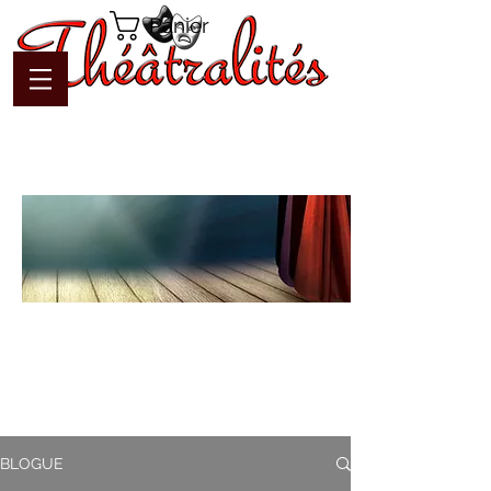
Panier
Blogue
Théâtralités
Pour interagir avec l'auteur et
communiquer en temps réel
BLOGUE