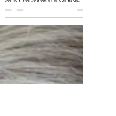
C'est le 31 mars et les éphémérides du
théâtre québécois soulignent le décès d'un
des hommes de théâtre marquants de
l'Outaouais.