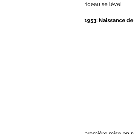
rideau se lève!
ZoneCulture 2022-2023
Zo
1953: Naissance d
critique théâtre Rhinocéros
première mise en s