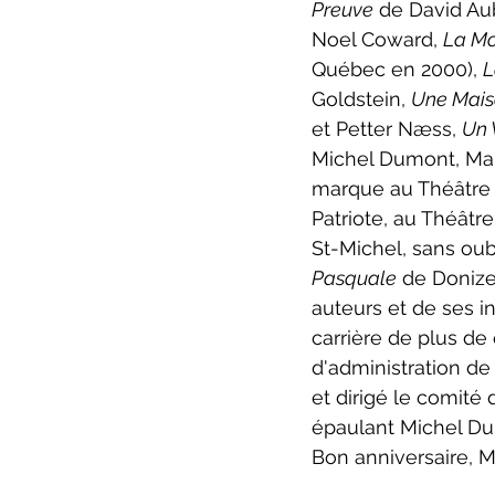
Preuve
 de David Au
Noel Coward, 
La Mo
Québec en 2000), 
L
Goldstein, 
Une Mais
et Petter Næss, 
Un 
Michel Dumont, Mar
marque au Théâtre 
Patriote, au Théât
St-Michel, sans oub
Pasquale
 de Donize
auteurs et de ses i
carrière de plus de
d'administration de
et dirigé le comit
épaulant Michel Dum
Bon anniversaire, 