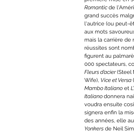
Romantic 
de l'Amér
grand succès malgré
l'autrice (ou peut-ê
aux mots savoureux 
mais la carrière d
réussites sont nomb
figurent au palmarè
000 spectateurs, co
Fleurs d’acier 
(Steel 
Wife), 
Vice et Versa 
Mambo Italiano
 et 
L
Italiano 
donnera nai
voudra ensuite cosi
signera enfin la mi
des années, elle a
Yonkers
 de Neil Sim