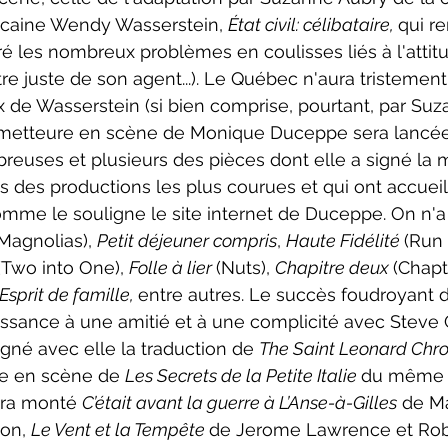
icaine Wendy Wasserstein, 
État civil: célibataire, 
qui r
 les nombreux problèmes en coulisses liés à l'attit
tre juste de son agent...). Le Québec n'aura tristemen
de Wasserstein (si bien comprise, pourtant, par Suz
e metteure en scène de Monique Duceppe sera lancée
reuses et plusieurs des pièces dont elle a signé la 
s des productions les plus courues et qui ont accueill
mme le souligne le site internet de Duceppe. On n'a
Magnolias), 
Petit déjeuner compris
, 
Haute Fidélité 
(Run 
(Two into One), 
Folle à lier 
(Nuts), 
Chapitre deux 
(Chapt
’Esprit de famille, 
entre autres. Le succès foudroyant 
ssance à une amitié et à une complicité avec Steve G
gné avec elle la traduction de 
The Saint Leonard Chron
se en scène de 
Les Secrets de la Petite Italie 
du même 
ura monté 
C’était avant la guerre à L’Anse-à-Gilles
 de M
on, 
Le Vent et la Tempête 
de Jerome Lawrence et Robe