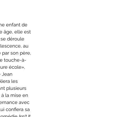
ure 2025-2026
e âge, elle est 
 se déroule 
olescence, au 
 par son père, 
ne touche-à-
eure école», 
e Jean 
iera les 
nt plusieurs 
à la mise en 
ternance avec 
lui confiera sa 
 comédie 
Isn't It 