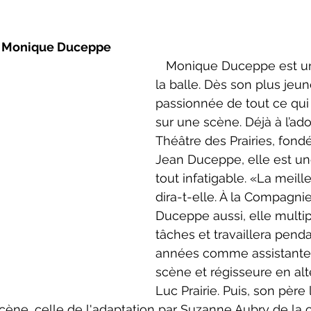
neCulture 2023-2024
ZoneCulture 2024-2025
ZoneCult
e Monique Duceppe
   Monique Duceppe est une enfant de 
ZoneCulture 2026-2027
la balle. Dès son plus jeun
passionnée de tout ce qui
sur une scène. Déjà à l’ad
Théâtre des Prairies, fondé
Jean Duceppe, elle est u
tout infatigable. «La meill
dira-t-elle. À la Compagni
Duceppe aussi, elle multipl
tâches et travaillera penda
années comme assistante 
scène et régisseure en al
Luc Prairie. Puis, son père 
cène, celle de l'adaptation par Suzanne Aubry de la