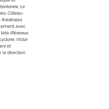
stantanée, Le 
nés, Côteau-
 théâtrales 
itement avec 
télé 
(Réseaux, 
yclone, Victor 
ers 
et 
 la direction 