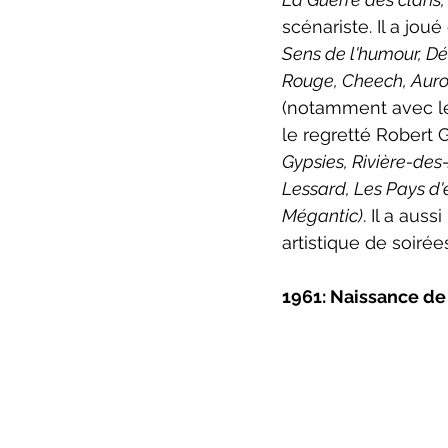
scénariste. Il a jou
Sens de l'humour, D
Rouge, Cheech, Auror
(notamment avec le 
le regretté Robert 
Gypsies, Rivière-des
Lessard, Les Pays d'
Mégantic)
. Il a aus
artistique de soiré
1961: Naissance d