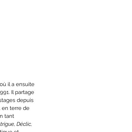
91. Il partage 
stages depuis 
 en terre de 
n tant 
ntrigue, Déclic, 
tique et 