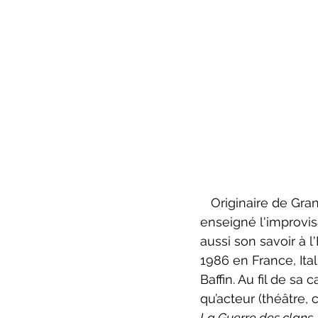
   Originaire de Granby, Luc Senay a fait ses études en théâtre à l'UQAM où il a ensuite 
enseigné l'improvis
aussi son savoir à 
1986 en France, Ital
Baffin. Au fil de sa 
qu’acteur (théâtre, 
La Guerre des clans,