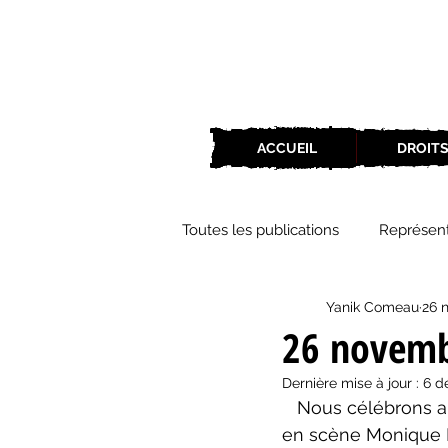
ACCUEIL
DROITS
Toutes les publications
Représent
Yanik Comeau
26 
Zone Culture
ZoneCulture 
26 novem
Dernière mise à jour :
6 d
ZoneCulture 2018-2019
Zon
   Nous célébrons aujourd'hui l'anniversaire du comédien Luc Senay, de la metteure 
en scène Monique D