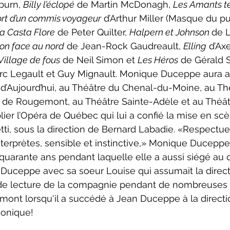
burn, 
Billy l’éclopé
 de Martin McDonagh, 
Les Amants te
rt d’un commis voyageur
 d’Arthur Miller (Masque du p
a Casta Flore
 de Peter Quilter, 
Halpern et Johnson 
de L
on face au nord
 de Jean-Rock Gaudreault, 
Elling
 d’Ax
Village de fous
 de Neil Simon et 
Les Héros
 de Gérald 
c Legault et Guy Mignault. Monique Duceppe aura aus
d’Aujourd’hui, au Théâtre du Chenal-du-Moine, au Th
re de Rougemont, au Théâtre Sainte-Adèle et au Thé
lier l’Opéra de Québec qui lui a confié la mise en sc
tti, sous la direction de Bernard Labadie. «Respectu
nterprètes, sensible et instinctive,» Monique Duceppe
 quarante ans pendant laquelle elle a aussi siégé au c
 Duceppe avec sa soeur Louise qui assumait la direc
é de lecture de la compagnie pendant de nombreuses
ont lorsqu'il a succédé à Jean Duceppe à la direction
Monique!