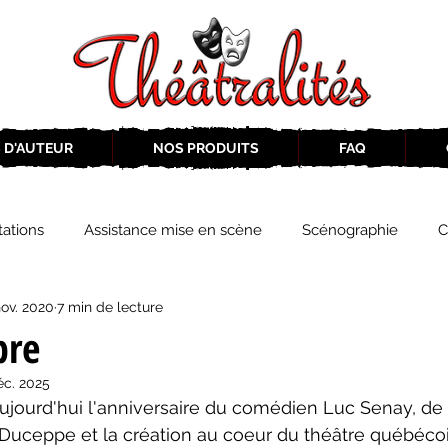
 D'AUTEUR
NOS PRODUITS
FAQ
ations
Assistance mise en scène
Scénographie
C
nov. 2020
7 min de lecture
2019-2020
Éphémérides du théâtre QC
ZoneCulture 20
bre
éc. 2025
eCulture 2020-2021
Journal «BIENVENUE À BORD!»
Z
uceppe et la création au coeur du théâtre québécois