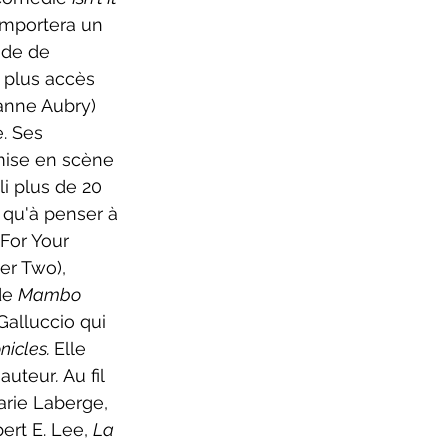
emportera un 
ude de 
t plus accès 
anne Aubry) 
. Ses 
mise en scène 
i plus de 20 
 qu'à penser à 
For Your 
er Two), 
de 
Mambo 
alluccio qui 
icles. 
Elle 
auteur
. 
Au fil 
arie Laberge, 
rt E. Lee, 
La 