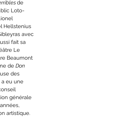
rribles 
de 
ublic Loto-
ionel 
el Hellstenius 
Sibleyras avec 
si fait sa 
éâtre Le 
âtre Beaumont 
ène de 
Don 
euse des 
 a eu une 
onseil 
tion générale 
 années, 
 artistique. 