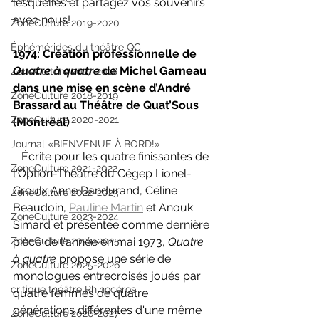
lesquelles et partagez vos souvenirs 
avec nous!
ZoneCulture 2019-2020
Éphémérides du théâtre QC
1974: Création professionnelle de 
Quatre à quatre 
de Michel Garneau 
ZoneCulture 2017-2018
dans une mise en scène d’André 
ZoneCulture 2018-2019
Brassard au Théâtre de Quat’Sous 
ZoneCulture 2020-2021
(Montréal)
Journal «BIENVENUE À BORD!»
   Écrite pour les quatre finissantes de 
ZoneCulture 2021-2022
l'Option-Théâtre du Cégep Lionel-
Groulx Anne Dandurand, Céline 
ZoneCulture 2022-2023
Beaudoin, 
Pauline Martin
 et Anouk 
ZoneCulture 2023-2024
Simard et présentée comme dernière 
ZoneCulture 2024-2025
pièce de l'année en mai 1973, 
Quatre 
à quatre 
propose une série de 
ZoneCulture 2025-2026
monologues entrecroisés joués par 
critique théâtre Rhinocéros
quatre femmes de quatre 
générations différentes d'une même 
ZoneCulture 2026-2027