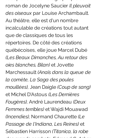
roman de Jocelyne Saucier 
Il pleuvait 
des oiseaux 
par Louise Archambault. 
Au théâtre, elle est d'un nombre 
incalculable de créations tout autant 
que de classiques de tous les 
répertoires. De côté des créations 
québécoises, elle joue Marcel Dubé 
(Les Beaux Dimanches, Au retour des 
oies blanches, Bilan) 
et Jovette 
Marchessault 
(Anaïs dans la queue de 
la comète, La Saga des poules 
mouillées), 
Jean Daigle 
(Coup de sang) 
et Michel D'Astous 
(Les Dernières 
Fougères), 
André Laurendeau 
(Deux 
Femmes terribles) 
et Wajdi Mouawad 
(Incendies), 
Normand Chaurette 
(Le 
Passage de l'Indiana, Les Reines) 
et 
Sébastien Harrisson 
(Titanica, la robe 