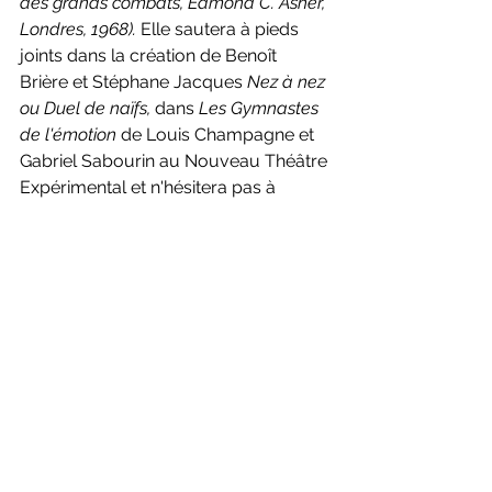
des grands combats, Edmond C. Asher, 
Londres, 1968). 
Elle sautera à pieds 
joints dans la création de Benoît 
Brière et Stéphane Jacques 
Nez à nez 
ou Duel de naïfs, 
dans 
Les Gymnastes 
de l'émotion 
de Louis Champagne et 
Gabriel Sabourin au Nouveau Théâtre 
Expérimental
et n'hésitera pas à 
devenir une «passeuse de poésie» 
dans le projet 
Dans les charbons: 
poésies carnivores 
de Loui Mauffette. 
Elle jouera autant Feydeau 
(On purge 
bébé, Feu la mère de madame, La 
Dame de chez Maxim's) 
que Genet 
(Les Bonnes, Les Paravants), 
Tennessee Williams 
(La Chatte sur un 
toît brûlant, Soudain, l'été dernier, Un 
tramway nommé Désir) 
que Samuel 
Beckett 
(Oh les beaux jours! 
à Espace 