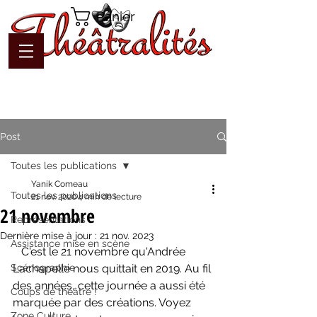
Panier
Post
Toutes les publications
Yanik Comeau
Toutes les publications
21 nov. 2020
4 min de lecture
21 novembre
Représentations
Dernière mise à jour :
21 nov. 2023
Assistance mise en scène
   C'est le 21 novembre qu'Andrée 
Scénographie
Lachapelle nous quittait en 2019. Au fil 
des années, cette journée a aussi été 
Coups de théâtre !
marquée par des créations. Voyez 
Zone Culture