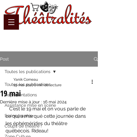
Panier
Post
Toutes les publications
Yanik Comeau
Toutes les publications
19 mai 2020
6 min de lecture
19 mai
Représentations
Dernière mise à jour :
16 mai 2024
Assistance mise en scène
   C'est le 19 mai et on vous parle de 
Scénographie
ce qui a marqué cette journée dans 
les éphémérides du théâtre 
Coups de théâtre !
québécois. Rideau!
Zone Culture