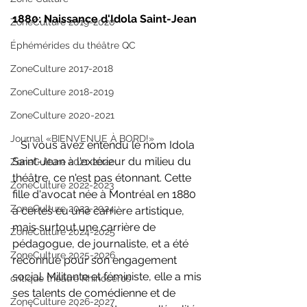
1880: Naissance d'Idola Saint-Jean
ZoneCulture 2019-2020
Éphémérides du théâtre QC
ZoneCulture 2017-2018
ZoneCulture 2018-2019
ZoneCulture 2020-2021
Journal «BIENVENUE À BORD!»
Si vous avez entendu le nom Idola 
Saint-Jean à l'extérieur du milieu du 
ZoneCulture 2021-2022
théâtre, ce n'est pas étonnant. Cette 
ZoneCulture 2022-2023
fille d'avocat née à Montréal en 1880 
ZoneCulture 2023-2024
a certes eu une carrière artistique, 
mais surtout une carrière de 
ZoneCulture 2024-2025
pédagogue, de journaliste, et a été 
ZoneCulture 2025-2026
reconnue pour son engagement 
social. Militante et féministe, elle a mis 
critique théâtre Rhinocéros
ses talents de comédienne et de 
ZoneCulture 2026-2027