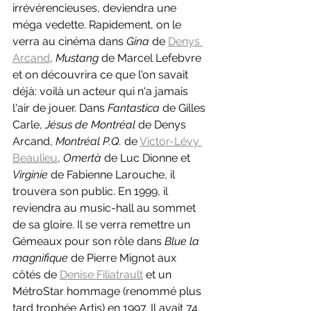
irrévérencieuses, deviendra une 
méga vedette. Rapidement, on le 
verra au cinéma dans 
Gina 
de 
Denys 
Arcand
, 
Mustang 
de Marcel Lefebvre 
et on découvrira ce que l'on savait 
déjà: voilà un acteur qui n'a jamais 
l'air de jouer. Dans 
Fantastica 
de Gilles 
Carle, 
Jésus de Montréal 
de Denys 
Arcand, 
Montréal P.Q. 
de 
Victor-Lévy 
Beaulieu
, 
Omertà 
de Luc Dionne et 
Virginie 
de Fabienne Larouche, il 
trouvera son public. En 1999, il 
reviendra au music-hall au sommet 
de sa gloire. Il se verra remettre un 
Gémeaux pour son rôle dans 
Blue la 
magnifique 
de Pierre Mignot aux 
côtés de 
Denise Filiatrault
 et un 
MétroStar hommage (renommé plus 
tard trophée Artis) en 1997. Il avait 74 