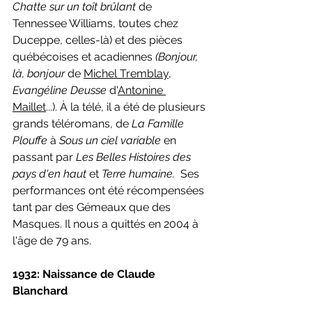
Chatte sur un toît brûlant 
de 
Tennessee Williams, toutes chez 
Duceppe, celles-là) et des pièces 
québécoises et acadiennes 
(Bonjour, 
là, bonjour 
de 
Michel Tremblay
, 
Evangéline Deusse 
d'
Antonine 
Maillet
...). À la télé, il a été de plusieurs 
grands téléromans, de 
La Famille 
Plouffe 
à 
Sous un ciel variable 
en 
passant par 
Les Belles Histoires des 
pays d'en haut 
et 
Terre humaine.
  Ses 
performances ont été récompensées 
tant par des Gémeaux que des 
Masques. Il nous a quittés en 2004 à 
l'âge de 79 ans.
1932: Naissance de Claude 
Blanchard