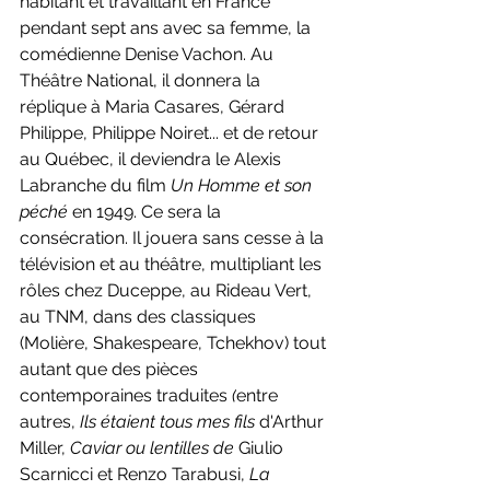
habitant et travaillant en France 
pendant sept ans avec sa femme, la 
comédienne Denise Vachon. Au 
Théâtre National, il donnera la 
réplique à Maria Casares, Gérard 
Philippe, Philippe Noiret... et de retour 
au Québec, il deviendra le Alexis 
Labranche du film 
Un Homme et son 
péché 
en 1949. Ce sera la 
consécration. Il jouera sans cesse à la 
télévision et au théâtre, multipliant les 
rôles chez Duceppe, au Rideau Vert, 
au TNM, dans des classiques 
(Molière, Shakespeare, Tchekhov) tout 
autant que des pièces 
contemporaines traduites 
(
entre 
autres, 
Ils étaient tous mes fils 
d'Arthur 
Miller, 
Caviar ou lentilles de 
Giulio 
Scarnicci et Renzo Tarabusi, 
La 