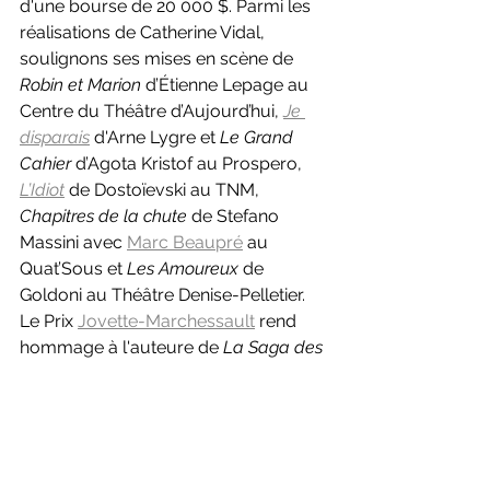
d'une bourse de 20 000 $. Parmi les 
réalisations de Catherine Vidal, 
soulignons ses mises en scène de 
Robin et Marion 
d’Étienne Lepage au 
Centre du Théâtre d’Aujourd’hui, 
Je 
disparais
d'Arne Lygre et 
Le Grand 
Cahier 
d’Agota Kristof au Prospero, 
L’Idiot
 de Dostoïevski au TNM, 
Chapitres de la chute 
de Stefano 
Massini avec 
Marc Beaupré
 au 
Quat’Sous et 
Les Amoureux
 de 
Goldoni au Théâtre Denise-Pelletier. 
Le Prix 
Jovette-Marchessault
 rend 
hommage à l'auteure de 
La Saga des 
poules mouillées, Anaïs dans la queue 
de la comète 
et 
Le Voyage magnifique 
d'Emily Carr 
décédée en 2012. Le prix 
a été créé au printemps 2019 lors du 
Chantier féministe qui s’est tenu au 