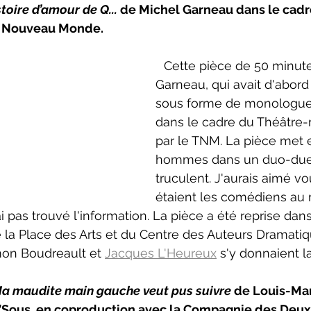
toire d’amour de Q... 
de Michel Garneau dans le cadr
neCulture 2023-2024
ZoneCulture 2024-2025
ZoneCult
u Nouveau Monde.
Cette pièce de 50 minute
ZoneCulture 2026-2027
Garneau, qui avait d'abord 
sous forme de monologue,
dans le cadre du Théâtre-
par le TNM. La pièce met 
hommes dans un duo-duel
truculent. J'aurais aimé vo
étaient les comédiens au
ai pas trouvé l'information. La pièce a été reprise dan
e la Place des Arts et du Centre des Auteurs Dramatiq
on Boudreault et 
Jacques L'Heureux
 s'y donnaient l
a maudite main gauche veut pus suivre 
de Louis-Mar
’Sous, en coproduction avec la Compagnie des Deux