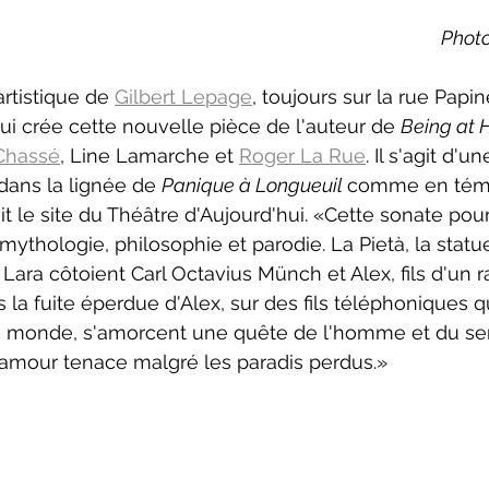
Photo
artistique de 
Gilbert Lepage
, toujours sur la rue Papin
ui crée cette nouvelle pièce de l'auteur de 
Being at 
Chassé
, Line Lamarche et 
Roger La Rue
. Il s'agit d'u
dans la lignée de 
Panique à Longueuil 
comme en témo
it le site du Théâtre d'Aujourd'hui. «
Cette sonate pour
mythologie, philosophie et parodie. La Pietà, la statue
Lara côtoient Carl Octavius Münch et Alex, fils d'un r
rs la fuite éperdue d'Alex, sur des fils téléphoniques 
u monde, s'amorcent une quête de l'homme et du sen
'amour tenace malgré les paradis perdus.
»