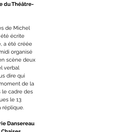
e du Théâtre-
ure 2025-2026
s de Michel 
été écrite 
 a été créée 
midi organisé 
en scène deux 
 verbal 
us dire qui 
 moment de la 
s le cadre des 
ues le 13 
a réplique.
ie Dansereau  
 Chaises