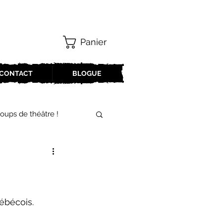
Panier
CONTACT
BLOGUE
oups de théâtre !
17-2018
oneCulture 2021-2022
uébécois.