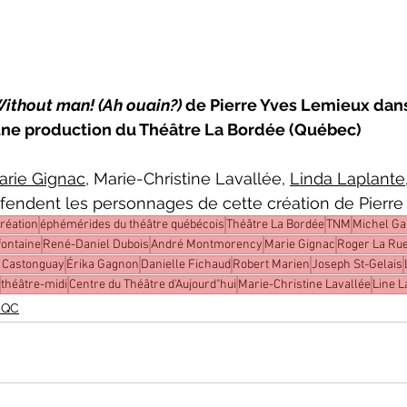
ithout man! (Ah ouain?) 
de Pierre Yves Lemieux dan
 une production du Théâtre La Bordée (Québec)
arie Gignac
, Marie-Christine Lavallée, 
Linda Laplante
éfendent les personnages de cette création de Pierr
réation
éphémérides du théâtre québécois
Théâtre La Bordée
TNM
Michel G
fontaine
René-Daniel Dubois
André Montmorency
Marie Gignac
Roger La Ru
e Castonguay
Érika Gagnon
Danielle Fichaud
Robert Marien
Joseph St-Gelais
théâtre-midi
Centre du Théâtre d'Aujourd"hui
Marie-Christine Lavallée
Line 
 QC