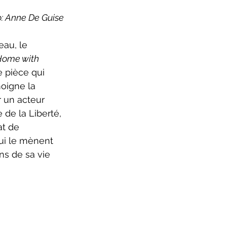
: Anne De Guise
eau, le 
Home with 
ne pièce qui 
igne la 
 un acteur 
 de la Liberté, 
at de 
qui le mènent 
s de sa vie 