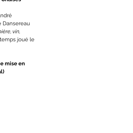
André 
e Dansereau 
ère, vin, 
gtemps joué le 
e mise en 
l)