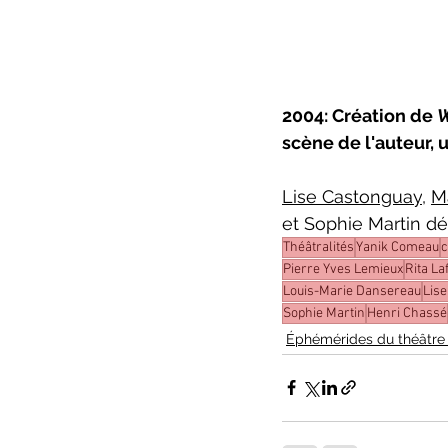
2004: Création de 
W
scène de l'auteur,
Lise Castonguay
, 
M
et Sophie Martin d
Théâtralités
Yanik Comeau
c
Pierre Yves Lemieux
Rita La
Louis-Marie Dansereau
Lis
Sophie Martin
Henri Chassé
Éphémérides du théâtre