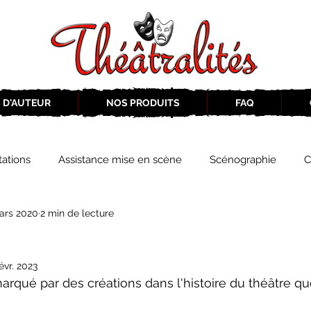
 D'AUTEUR
NOS PRODUITS
FAQ
ations
Assistance mise en scène
Scénographie
C
ars 2020
2 min de lecture
2019-2020
Éphémérides du théâtre QC
ZoneCulture 20
évr. 2023
eCulture 2020-2021
Journal «BIENVENUE À BORD!»
Z
 marqué par des créations dans l'histoire du théâtre q