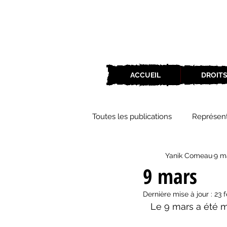
ACCUEIL
DROITS
Toutes les publications
Représent
Yanik Comeau
9 m
Zone Culture
ZoneCulture 
9 mars
Dernière mise à jour :
23 f
ZoneCulture 2018-2019
Zon
   Le 9 mars a été