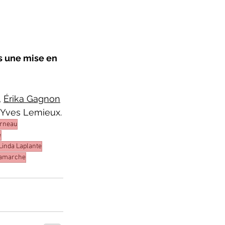
s une mise en 
, 
Érika Gagnon
e Yves Lemieux.
arneau
e
Linda Laplante
Lamarche