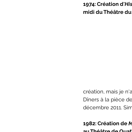
1974: Création d'
His
ZoneCulture 2022-2023
Zo
midi du Théâtre d
critique théâtre Rhinocéros
création, mais je n'
Dîners à la pièce d
décembre 2011. Sim
1982: Création de 
M
au Théâtre de Quat