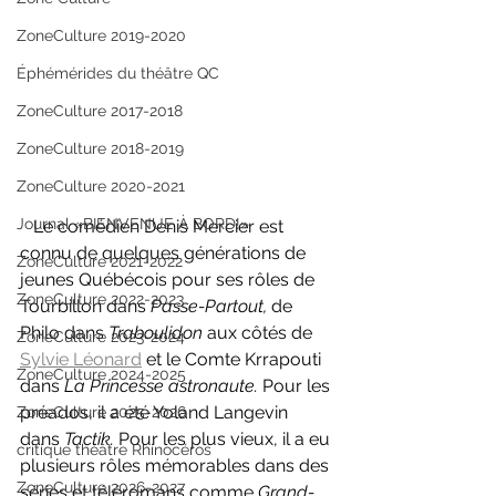
ZoneCulture 2019-2020
Éphémérides du théâtre QC
ZoneCulture 2017-2018
ZoneCulture 2018-2019
ZoneCulture 2020-2021
Journal «BIENVENUE À BORD!»
   Le comédien Denis Mercier est 
connu de quelques générations de 
ZoneCulture 2021-2022
jeunes Québécois pour ses rôles de 
ZoneCulture 2022-2023
Tourbillon dans 
Passe-Partout,
 de 
Philo dans 
Traboulidon 
aux côtés de 
ZoneCulture 2023-2024
Sylvie Léonard
 et le Comte Krrapouti 
ZoneCulture 2024-2025
dans 
La Princesse astronaute. 
Pour les 
préados, il a été Yoland Langevin 
ZoneCulture 2025-2026
dans 
Tactik.
 Pour les plus vieux, il a eu 
critique théâtre Rhinocéros
plusieurs rôles mémorables dans des 
ZoneCulture 2026-2027
séries et téléromans comme 
Grand-