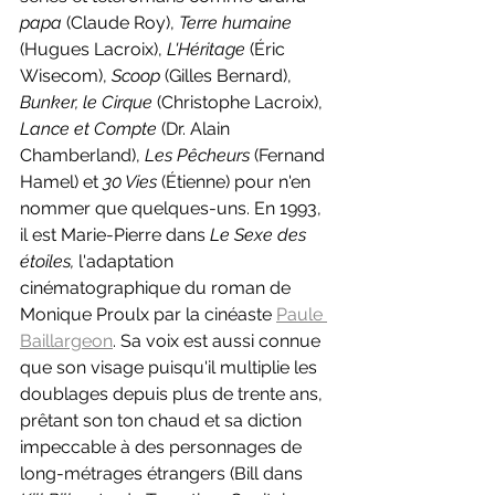
papa 
(Claude Roy), 
Terre humaine 
(Hugues Lacroix), 
L'Héritage 
(Éric 
Wisecom), 
Scoop 
(Gilles Bernard), 
Bunker, le Cirque 
(Christophe Lacroix), 
Lance et Compte 
(Dr. Alain 
Chamberland), 
Les Pêcheurs 
(Fernand 
Hamel) et 
30 Vies
 (Étienne) pour n'en 
nommer que quelques-uns. En 1993, 
il est Marie-Pierre dans 
Le Sexe des 
étoiles, 
l'adaptation 
cinématographique du roman de 
Monique Proulx par la cinéaste 
Paule 
Baillargeon
. Sa voix est aussi connue 
que son visage puisqu'il multiplie les 
doublages depuis plus de trente ans, 
prêtant son ton chaud et sa diction 
impeccable à des personnages de 
long-métrages étrangers (Bill dans 