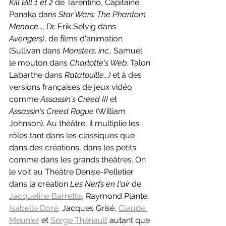
Kill Bill 1 et 2 
de Tarentino, Capitaine 
Panaka dans 
Star Wars: The Phantom 
Menace..., 
Dr. Erik Selvig dans 
Avengers)
, de films d'animation 
(Sullivan dans 
Monsters, inc., 
Samuel 
le mouton dans 
Charlotte's Web, 
Talon 
Labarthe dans 
Ratatouille...)
 et à des 
versions françaises de jeux vidéo 
comme 
Assassin's Creed III 
et 
Assassin's Creed Rogue 
(William 
Johnson). Au théâtre, il multiplie les 
rôles tant dans les classiques que 
dans des créations, dans les petits 
comme dans les grands théâtres. On 
le voit au Théâtre Denise-Pelletier 
dans la création 
Les Nerfs en l'air 
de 
Jacqueline Barrette
, Raymond Plante, 
Isabelle Doré
, Jacques Grisé, 
Claude 
Meunier
 et 
Serge Thériault
 autant que 