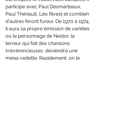
participe avec Paul Desmarteaux, 
Paul Thériault, Léo Rivest et combien 
d'autres feront fureur. De 1970 à 1974, 
il aura sa propre émission de variétés 
où le personnage de Nestor, la 
terreur qui fait des chansons 
irrévérencieuses, deviendra une 
méga vedette. Rapidement, on le 
verra au cinéma dans 
Gina 
de 
Denys 
Arcand
, 
Mustang 
de Marcel Lefebvre 
et on découvrira ce que l'on savait 
déjà: voilà un acteur qui n'a jamais 
l'air de jouer. Dans 
Fantastica 
de Gilles 
Carle, 
Jésus de Montréal 
de Denys 
Arcand, 
Montréal P.Q. 
de 
Victor-Lévy 
Beaulieu
, 
Omertà 
de Luc Dionne et 
Virginie 
de Fabienne Larouche, il 
trouvera son public. En 1999, il 