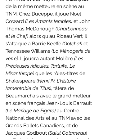
de la même metteure en scène au 
TNM. Chez Duceppe, il joue Noel 
Coward 
(Les Amants terribles) 
et John 
Thomas McDonough 
(Charbonneau 
et le Chef) 
alors qu'au Rideau Vert
, 
il 
s'attaque à Barrie Keeffe 
(Gotcha!) 
et
Tennessee Williams 
(La Ménagerie de 
verre). 
Il jouera autant Molière 
(Les 
Précieuses ridicules, Tartuffe, Le 
Misanthrope) 
que les rôles-titres de 
Shakespeare 
(Henri IV, L'Histoire 
lamentable de Titus),
 tâtera de 
Beaumarchais avec le grand metteur 
en scène français Jean-Louis Barrault 
(Le Mariage de Figaro) 
au Centre 
National des Arts et au TNM avec les 
Grands Ballets Canadiens, et de 
Jacques Godbout 
(Salut Galarneau! 