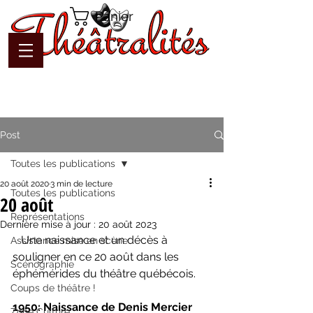
Panier
Post
Toutes les publications
20 août 2020
3 min de lecture
Toutes les publications
20 août
Représentations
Dernière mise à jour :
20 août 2023
   Une naissance et un décès à 
Assistance mise en scène
souligner en ce 20 août dans les 
Scénographie
éphémérides du théâtre québécois.
Coups de théâtre !
1950: Naissance de Denis Mercier
Zone Culture