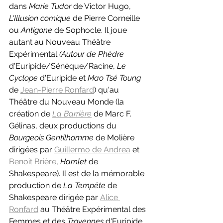
dans 
Marie Tudor 
de Victor Hugo, 
L'Illusion comique 
de Pierre Corneille 
ou 
Antigone 
de Sophocle. Il joue 
autant au Nouveau Théâtre 
Expérimental 
(Autour de Phèdre 
d'Euripide/Sénèque/Racine, 
Le 
Cyclope 
d'Euripide et 
Mao Tsé Toung 
de 
Jean-Pierre Ronfard
) qu'au 
Théâtre du Nouveau Monde (la 
création de 
La Barrière
de Marc F. 
Gélinas, deux productions du 
Bourgeois Gentilhomme 
de Molière 
dirigées par 
Guillermo de Andrea
 et 
Benoît Brière
, 
Hamlet 
de 
Shakespeare). Il est de la mémorable 
production de 
La Tempête 
de 
Shakespeare dirigée par 
Alice 
Ronfard
 au Théâtre Expérimental des 
Femmes et des 
Troyennes 
d'Euripide 