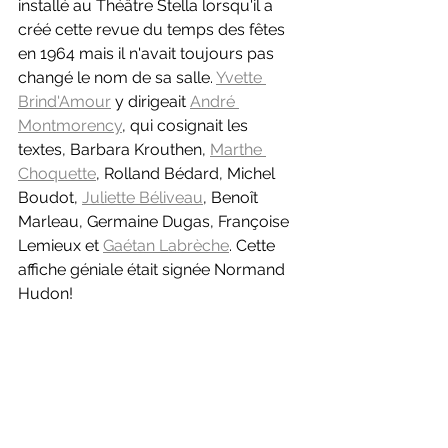
installé au Théâtre Stella lorsqu'il a 
créé cette revue du temps des fêtes 
en 1964 mais il n'avait toujours pas 
changé le nom de sa salle. 
Yvette 
Brind'Amour
 y dirigeait 
André 
Montmorency
, qui cosignait les 
textes, Barbara Krouthen, 
Marthe 
Choquette
, Rolland Bédard, Michel 
Boudot, 
Juliette Béliveau
, Benoît 
Marleau, Germaine Dugas, Françoise 
Lemieux et 
Gaétan Labrèche
. Cette 
affiche géniale était signée Normand 
Hudon!