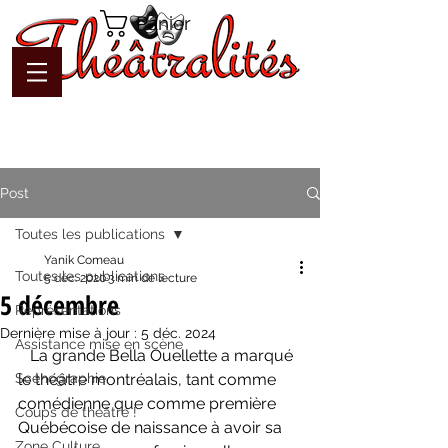
Panier
Post
Toutes les publications
Yanik Comeau
Toutes les publications
5 déc. 2020
3 min de lecture
5 décembre
Représentations
Dernière mise à jour :
5 déc. 2024
Assistance mise en scène
   La grande Bella Ouellette a marqué 
Scénographie
le théâtre montréalais, tant comme 
comédienne que comme première 
Coups de théâtre !
Québécoise de naissance à avoir sa 
Zone Culture