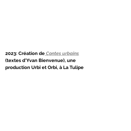
2023: Création de
Contes urbains
(textes d'Yvan Bienvenue), une 
production Urbi et Orbi,
à La Tulipe 
(Montréal)
   Après quelques années de répit et 
quelques saisons de 
Foirées 
montréalaises, 
les 
Contes urbains 
du 
Théâtre Urbi et Orbi faisaient un 
retour, cette fois à La Tulipe, l'ancien 
Théâtre des Variétés de Gilles 
Latulippe, en face de La Licorne qui 