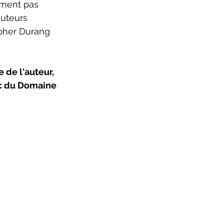
ément pas 
auteurs 
opher Durang 
de l'auteur, 
rc du Domaine 