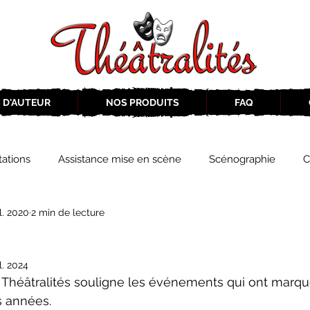
 D'AUTEUR
NOS PRODUITS
FAQ
ations
Assistance mise en scène
Scénographie
C
il. 2020
2 min de lecture
2019-2020
Éphémérides du théâtre QC
ZoneCulture 20
il. 2024
eCulture 2020-2021
Journal «BIENVENUE À BORD!»
Z
s années.