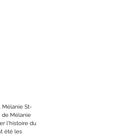
, Mélanie St-
n de Mélanie 
r l'histoire du 
t été les 