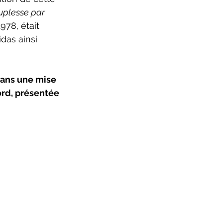
euplesse par 
978, était 
as ainsi 
ans une mise 
rd, présentée 