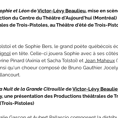
neCulture 2023-2024
ZoneCulture 2024-2025
ZoneCult
ophie et Léon 
de 
Victor-Lévy Beaulieu
, mise en scèn
ction du Centre du Théâtre d'Aujourd'hui (Montréal) 
les de Trois-Pistoles, au Théâtre d'été de Trois-Pisto
ZoneCulture 2026-2027
olstoï et de Sophie Bers, le grand poète québécois écr
ignol
 en tête. Celle-ci jouera Sophie avec à ses côtés
rine Pinard (Axinia et Sacha Tolstoï) et 
Jean Maheux
 
ainsi qu'un choeur composé de Bruno Gauthier. Jocel
llancourt.
a Nuit de la Grande Citrouille 
de 
Victor-Lévy Beauli
y
, une présentation des Productions théâtrales de Tr
Trois-Pistoles)
alie Gascon
 et 
Aubert Pallascio
 composent la distribu