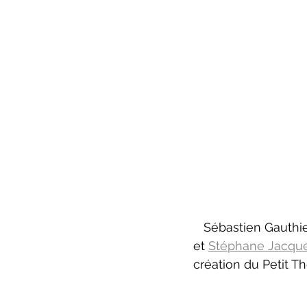
   Sébastien Gauthier, Marie-Ève Bertrand, Jean-François Gascon, Mélanie St-Laurent 
et 
Stéphane Jacqu
création du Petit T