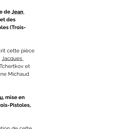
ure 2025-2026
e de 
Jean 
et des 
les (Trois-
it cette pièce 
 
Jacques 
(Tchertkov et 
yne Michaud 
eu
, mise en 
ois-Pistoles, 
tion de cette 