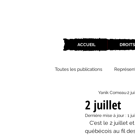
ACCUEIL
DROITS
Toutes les publications
Représent
Yanik Comeau
2 ju
Zone Culture
ZoneCulture 
2 juillet
Dernière mise à jour :
1 ju
ZoneCulture 2018-2019
Zon
   C'est le 2 juillet et Théâtralités souligne les événements qui ont marqué le théâtre 
québécois au fil de