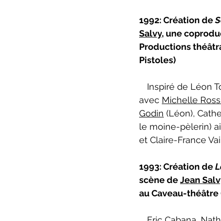
ZoneCulture 2022-2023
Zo
1992: 
Création de 
S
Salvy
, une coprodu
Productions théâtra
critique théâtre Rhinocéros
Pistoles)
Inspiré de Léon T
avec 
Michelle Ross
Godin
 (Léon), Cathe
le moine-pèlerin) 
et Claire-France Vai
1993: 
Création de 
L
scène de 
Jean Salv
au Caveau-théâtre (
Eric Cabana
, 
Nath