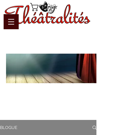
Panier
Blogue
Théâtralités
Pour interagir avec l'auteur et
communiquer en temps réel
BLOGUE