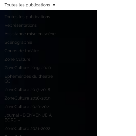
Toutes les publications
Toutes les publications
Représentations
Assistance mise en scène
Scénographie
Coups de théâtre !
Zone Culture
ZoneCulture 2019-2020
Éphémérides du théâtre
QC
ZoneCulture 2017-2018
ZoneCulture 2018-2019
ZoneCulture 2020-2021
Journal «BIENVENUE À
BORD!»
ZoneCulture 2021-2022