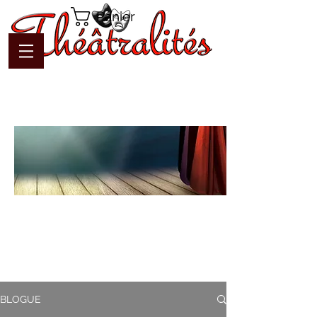
Panier
Blogue
Théâtralités
Pour interagir avec l'auteur et
communiquer en temps réel
BLOGUE