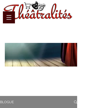
Panier
Blogue
Théâtralités
Pour interagir avec l'auteur et
communiquer en temps réel
BLOGUE