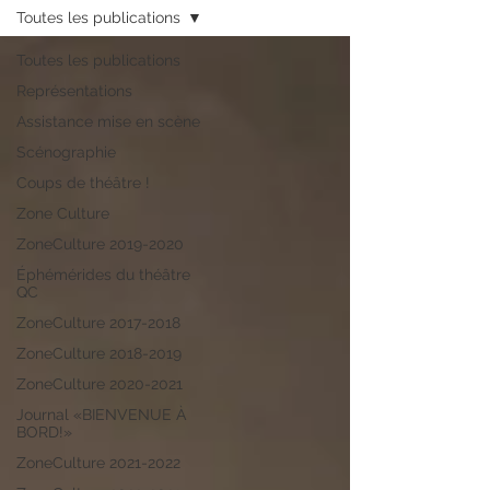
Toutes les publications
Toutes les publications
Représentations
Assistance mise en scène
Scénographie
Coups de théâtre !
Zone Culture
ZoneCulture 2019-2020
Éphémérides du théâtre
QC
ZoneCulture 2017-2018
ZoneCulture 2018-2019
ZoneCulture 2020-2021
Journal «BIENVENUE À
BORD!»
ZoneCulture 2021-2022