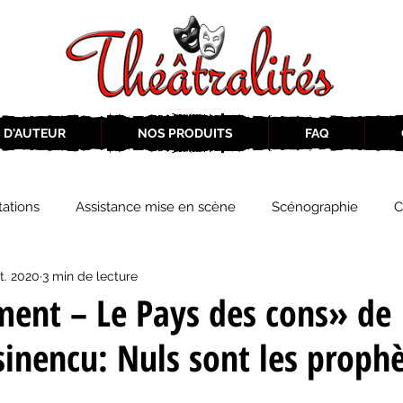
 D'AUTEUR
NOS PRODUITS
FAQ
ations
Assistance mise en scène
Scénographie
C
t. 2020
3 min de lecture
2019-2020
Éphémérides du théâtre QC
ZoneCulture 20
ent – Le Pays des cons» de
sinencu: Nuls sont les proph
eCulture 2020-2021
Journal «BIENVENUE À BORD!»
Z