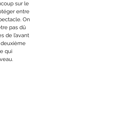
otéger entre 
pectacle. On 
tre pas dû 
s de l’avant 
e deuxième 
e qui 
uveau.