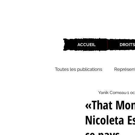
ACCUEIL
DROITS
Toutes les publications
Représent
Yanik Comeau
1 oc
Zone Culture
ZoneCulture 
«That Mom
Nicoleta E
ZoneCulture 2018-2019
Zon
ce pays