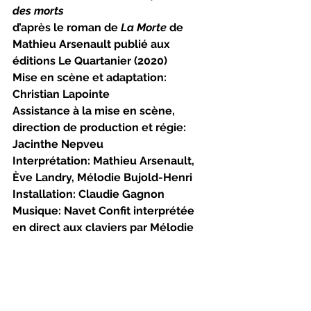
des morts
d’après le roman de 
La Morte 
de 
Mathieu Arsenault publié aux 
éditions Le Quartanier (2020)
Mise en scène et adaptation: 
Christian Lapointe
Assistance à la mise en scène, 
direction de production et régie: 
Jacinthe Nepveu
Interprétation: Mathieu Arsenault, 
Ève Landry, Mélodie Bujold-Henri
Installation: Claudie Gagnon
Musique: Navet Confit interprétée 
en direct aux claviers par Mélodie 
Bujold-Henri
Lumière: Martin Sirois
Costumes: Kate Lecours
Direction technique: Laurence 
Moisan-Bédard