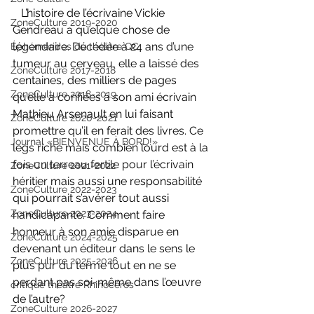
   L’histoire de l’écrivaine Vickie 
ZoneCulture 2019-2020
Gendreau a quelque chose de 
légendaire. Décédée à 24 ans d’une 
Éphémérides du théâtre QC
tumeur au cerveau, elle a laissé des 
ZoneCulture 2017-2018
centaines, des milliers de pages 
ZoneCulture 2018-2019
qu’elle a confiées à son ami écrivain 
Mathieu Arsenault en lui faisant 
ZoneCulture 2020-2021
promettre qu’il en ferait des livres. Ce 
Journal «BIENVENUE À BORD!»
legs riche mais combien lourd est à la 
fois un terreau fertile pour l’écrivain 
ZoneCulture 2021-2022
héritier mais aussi une responsabilité 
ZoneCulture 2022-2023
qui pourrait s’avérer tout aussi 
ZoneCulture 2023-2024
handicapante. Comment faire 
honneur à son amie disparue en 
ZoneCulture 2024-2025
devenant un éditeur dans le sens le 
ZoneCulture 2025-2026
plus pur du terme tout en ne se 
perdant pas soi-même dans l’œuvre 
critique théâtre Rhinocéros
de l’autre?
ZoneCulture 2026-2027