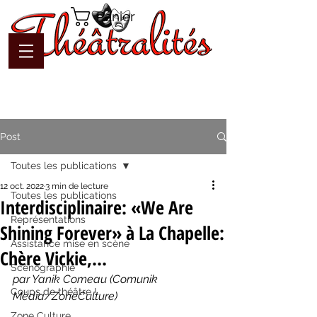
Panier
Post
Toutes les publications
12 oct. 2022
3 min de lecture
Toutes les publications
Interdisciplinaire: «We Are
Représentations
Shining Forever» à La Chapelle:
Assistance mise en scène
Chère Vickie,…
Scénographie
par Yanik Comeau (Comunik 
Coups de théâtre !
Média/ZoneCulture)
Zone Culture