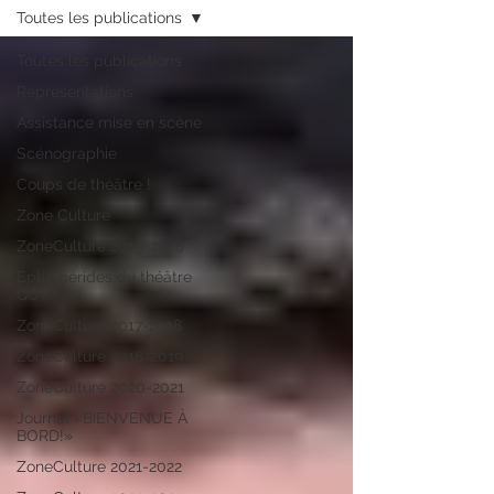
Toutes les publications
Toutes les publications
Représentations
Assistance mise en scène
Scénographie
Coups de théâtre !
Zone Culture
ZoneCulture 2019-2020
Éphémérides du théâtre
QC
ZoneCulture 2017-2018
ZoneCulture 2018-2019
ZoneCulture 2020-2021
Journal «BIENVENUE À
BORD!»
ZoneCulture 2021-2022