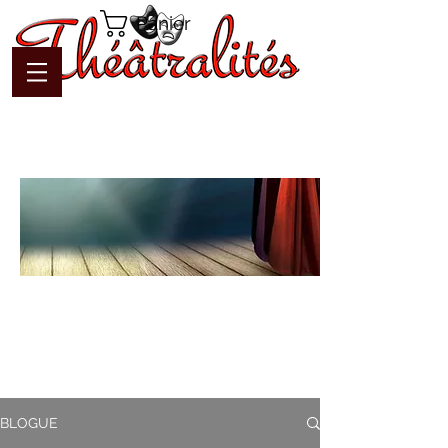
Panier
Blogue
Théâtralités
Pour interagir avec l'auteur et
communiquer en temps réel
BLOGUE