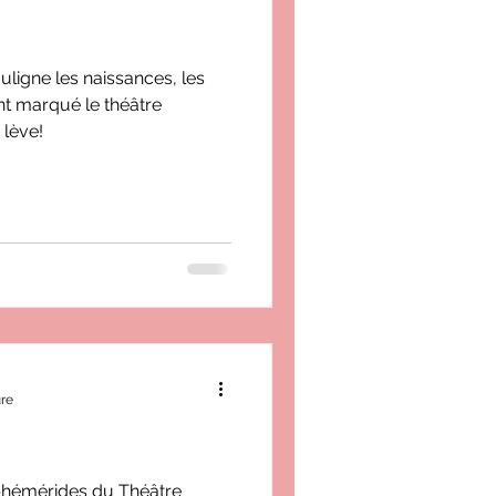
uligne les naissances, les
nt marqué le théâtre
 lève!
ure
phémérides du Théâtre