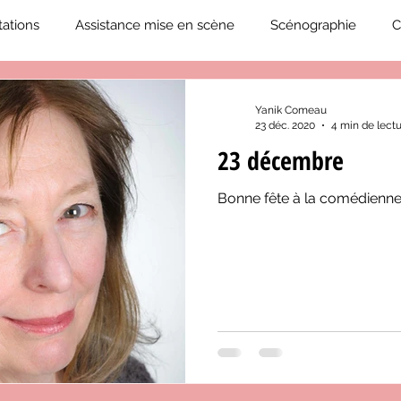
ations
Assistance mise en scène
Scénographie
C
2019-2020
Éphémérides du théâtre QC
ZoneCulture 20
Yanik Comeau
23 déc. 2020
4 min de lect
23 décembre
eCulture 2020-2021
Journal «BIENVENUE À BORD!»
Z
Bonne fête à la comédienne
neCulture 2023-2024
ZoneCulture 2024-2025
ZoneCult
ZoneCulture 2026-2027