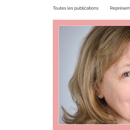
Toutes les publications
Représent
Zone Culture
ZoneCulture 
ZoneCulture 2018-2019
Zon
ZoneCulture 2022-2023
Zo
critique théâtre Rhinocéros