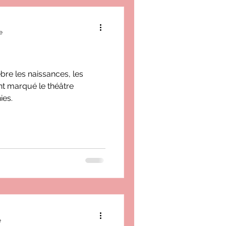
e
èbre les naissances, les
nt marqué le théâtre
ies.
e