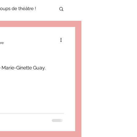
oups de théâtre !
17-2018
ure
oneCulture 2021-2022
 Marie-Ginette Guay.
ure 2025-2026