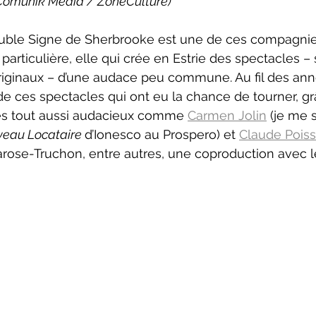
Comunik Média / ZoneCulture)
neCulture 2023-2024
ZoneCulture 2024-2025
ZoneCult
particulière, elle qui crée en Estrie des spectacles –
ZoneCulture 2026-2027
riginaux – d’une audace peu commune. Au fil des ann
 de ces spectacles qui ont eu la chance de tourner, gr
ues tout aussi audacieux comme 
Carmen Jolin
 (je me 
eau Locataire 
d’Ionesco au Prospero) et 
Claude Poiss
ose-Truchon, entre autres, une coproduction avec le