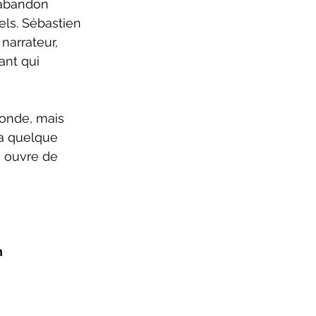
 abandon 
xels. Sébastien 
narrateur, 
ant qui 
 a quelque 
 ouvre de 
n