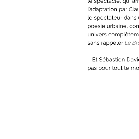
le spectacle, qui ar
l’adaptation par Cl
le spectateur dans 
poésie urbaine, co
univers complètemen
sans rappeler 
Le Br
   Et Sébastien David a une voix bien à lui, une écriture singulière qui n’est peut-être 
pas pour tout le mo