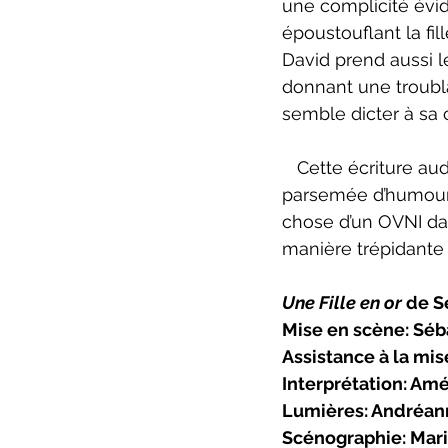
une complicité évid
époustouflant la fil
David prend aussi l
donnant une troubla
semble dicter à sa
   Cette écriture audacieuse (on y revient) n’est certes pas pour tout le monde, mais 
parsemée d’humour 
chose d’un OVNI da
manière trépidante 
Une Fille en or 
de S
Mise en scène: Séb
Assistance à la mi
Interprétation: Amé
Lumières: Andréa
Scénographie: Mar