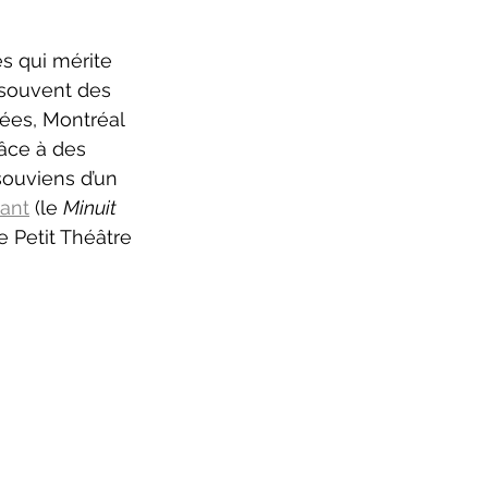
ure 2025-2026
 souvent des 
ées, Montréal 
âce à des 
souviens d’un 
ant
 (le 
Minuit 
 Petit Théâtre 