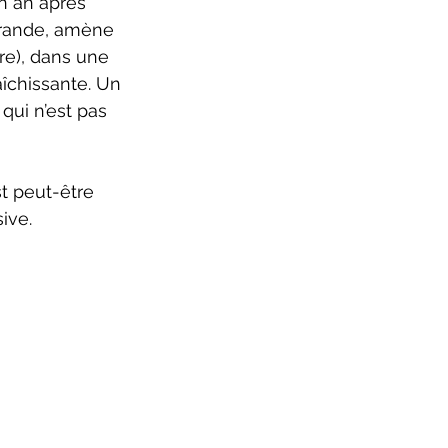
un an après 
grande, amène 
ire), dans une 
îchissante. Un 
 
qui n’est pas 
ive.