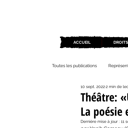
ACCUEIL
DROITS
Toutes les publications
Représent
10 sept. 2022
2 min de le
Zone Culture
ZoneCulture 
Théâtre: «
La poésie 
ZoneCulture 2018-2019
Zon
Dernière mise à jour :
11 