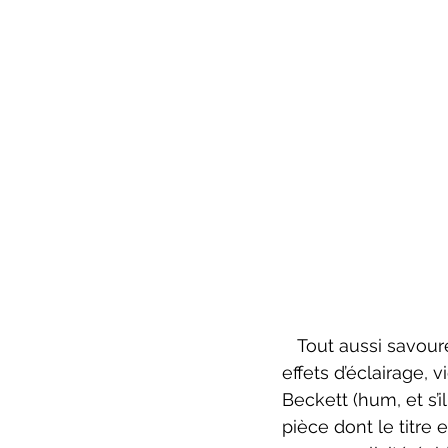
   Tout aussi savoureuse et jouissive est sa mise en scène qui marie avec bonheur 
effets d’éclairage,
Beckett (hum, et s’i
pièce dont le titre e