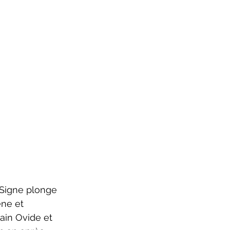
 Signe plonge 
ène et 
in Ovide et 