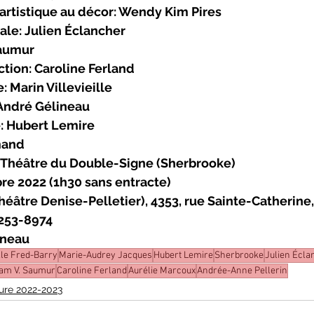
 artistique au décor: Wendy Kim Pires
le: Julien Éclancher
Saumur
tion: Caroline Ferland
: Marin Villevieille
 André Gélineau
e: Hubert Lemire
mand
 Théâtre du Double-Signe (Sherbrooke)
re 2022 (1h30 sans entracte)
héâtre Denise-Pelletier), 4353, rue Sainte-Catherine
-253-8974
rneau
lle Fred-Barry
Marie-Audrey Jacques
Hubert Lemire
Sherbrooke
Julien Écla
iam V. Saumur
Caroline Ferland
Aurélie Marcoux
Andrée-Anne Pellerin
ure 2022-2023