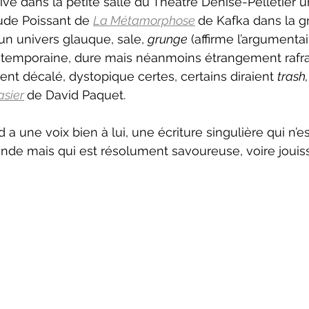
rive dans la petite salle du Théâtre Denise-Pelletier 
aude Poissant de 
La Métamorphose
de Kafka dans la 
un univers glauque, sale, 
grunge
 (affirme l’argumenta
ntemporaine, dure mais néanmoins étrangement rafra
t décalé, dystopique certes, certains diraient 
trash,
asier
de David Paquet.
nde mais qui est résolument savoureuse, voire jouiss