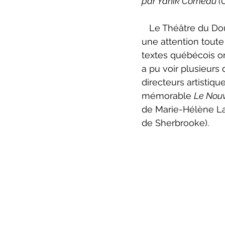
par Yanik Comeau (
ZoneCulture 2022-2023
Zo
   Le Théâtre du Double Signe de Sherbrooke est une de ces compagnies qui mérite 
une attention toute 
critique théâtre Rhinocéros
textes québécois o
a pu voir plusieurs
directeurs artistiq
mémorable 
Le Nouv
de Marie-Hélène Lar
de Sherbrooke)
.