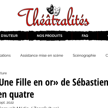
 D'AUTEUR
NOS PRODUITS
FAQ
ations
Assistance mise en scène
Scénographie
C
cture
2019-2020
Éphémérides du théâtre QC
ZoneCulture 20
Une Fille en or» de Sébastie
en quatre
eCulture 2020-2021
Journal «BIENVENUE À BORD!»
Z
sept. 2022