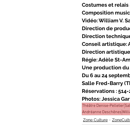
Costumes et relais
Composition musica
Vidéo: William V. 
Direction de produc
Direction technique
Conseil artistique:
Direction artistiqu
Régie: Adèle St-A
Une production du
Du 6 au 24 septemb
Salle Fred-Barry (T
Réservations : 514
Photos: Jessica Ga
Théâtre Denise-Pelletier
Sa
Andréanne Deschênes
Will
Zone Culture
ZoneCult