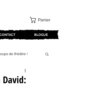
Panier
CONTACT
BLOGUE
oups de théâtre !
17-2018
n David:
oneCulture 2021-2022