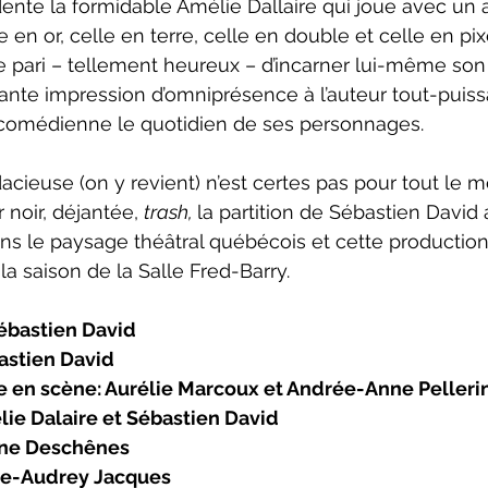
ente la formidable Amélie Dallaire qui joue avec un
le en or, celle en terre, celle en double et celle en pi
e pari – tellement heureux – d’incarner lui-même son 
nte impression d’omniprésence à l’auteur tout-puiss
 comédienne le quotidien de ses personnages.
noir, déjantée, 
trash, 
la partition de Sébastien David
ns le paysage théâtral québécois et cette production
la saison de la Salle Fred-Barry.
ébastien David
astien David
se en scène: Aurélie Marcoux et Andrée-Anne Pelleri
lie Dalaire et Sébastien David
nne Deschênes
ie-Audrey Jacques