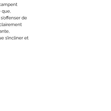
 campent 
 que, 
s’offenser de 
clairement 
ante, 
s’incliner et 