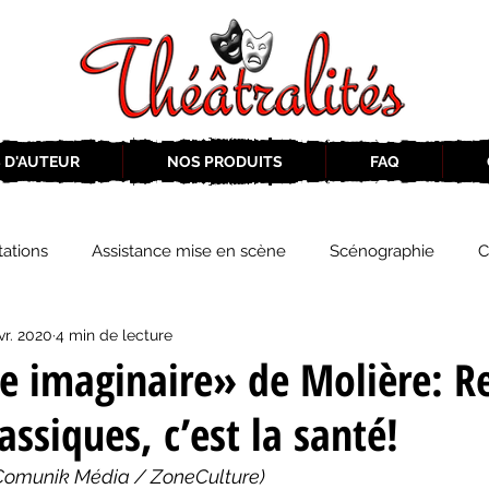
 D'AUTEUR
NOS PRODUITS
FAQ
ations
Assistance mise en scène
Scénographie
C
vr. 2020
4 min de lecture
2019-2020
Éphémérides du théâtre QC
ZoneCulture 20
e imaginaire» de Molière: R
assiques, c’est la santé!
eCulture 2020-2021
Journal «BIENVENUE À BORD!»
Z
Comunik Média / ZoneCulture)