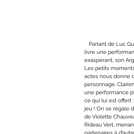
   Parlant de Luc Guérin, un de nos plus grands acteurs comiques (mais pas que…), il 
livre une performanc
exaspérant, son Arg
Les petits moments
actes nous donne d’
personnage. Clairem
une performance phy
ce qui lui est offe
jeu ! On se régale 
de Violette Chauvea
Rideau Vert, menan
partenaires à d’aut