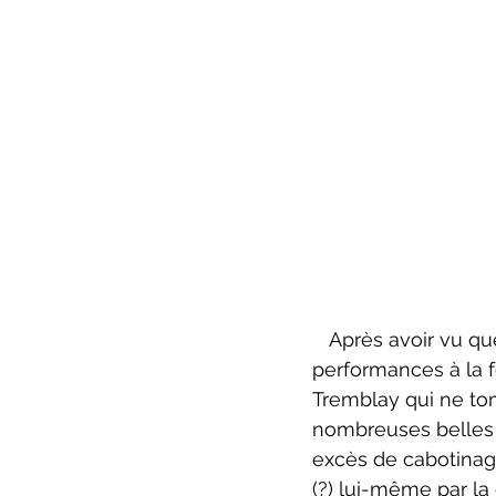
   Après avoir vu quelques duos père-fils Diafoirus, on se réjouit devant les 
performances à la f
Tremblay qui ne tomb
nombreuses belles 
excès de cabotinag
(?) lui-même par la