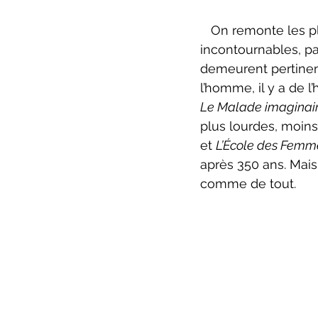
ZoneCulture 2022-2023
Zo
   On remonte les plus célèbres pièces de Molière périodiquement parce qu’elles sont 
incontournables, pa
demeurent pertinent
critique théâtre Rhinocéros
l’homme, il y a de l
Le Malade imaginair
plus lourdes, moins
et 
L’École des Femme
après 350 ans. Mais à
comme de tout.