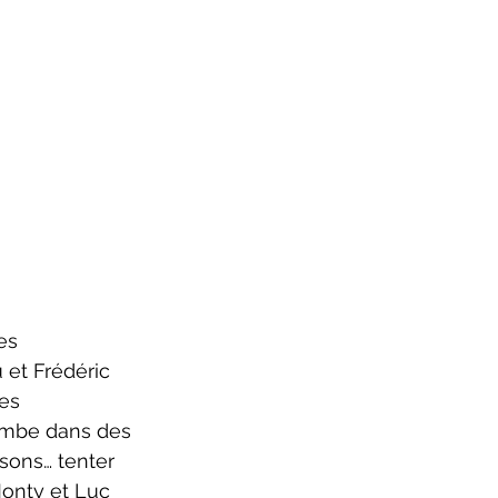
 et Frédéric 
es 
ombe dans des 
sons… tenter 
Monty et Luc 