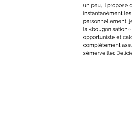
un peu, il propose 
instantanément les 
personnellement, je 
la «bougonisation» 
opportuniste et cal
complètement assum
s’émerveiller. Délici