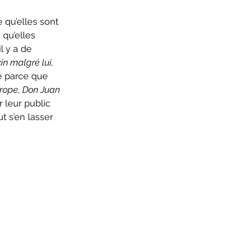
ure 2025-2026
qu’elles 
l y a de 
n malgré lui, 
re parce que 
hrope, Don Juan 
 leur public 
ut s’en lasser 