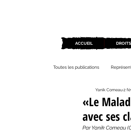
ACCUEIL
DROITS
Toutes les publications
Représent
Yanik Comeau
2 fé
Zone Culture
ZoneCulture 
«Le Malad
avec ses cl
ZoneCulture 2018-2019
Zon
Par Yanik Comeau (