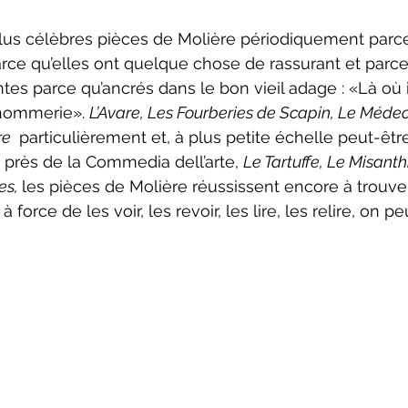
neCulture 2023-2024
ZoneCulture 2024-2025
ZoneCult
rce qu’elles ont quelque chose de rassurant et parce 
es parce qu’ancrés dans le bon vieil adage : «Là où i
ZoneCulture 2026-2027
’hommerie». 
L’Avare, Les Fourberies de Scapin, Le Médeci
e 
 particulièrement et, à plus petite échelle peut-êt
 près de la Commedia dell’arte, 
Le Tartuffe, Le Misant
s, 
les pièces de Molière réussissent encore à trouver
 force de les voir, les revoir, les lire, les relire, on pe