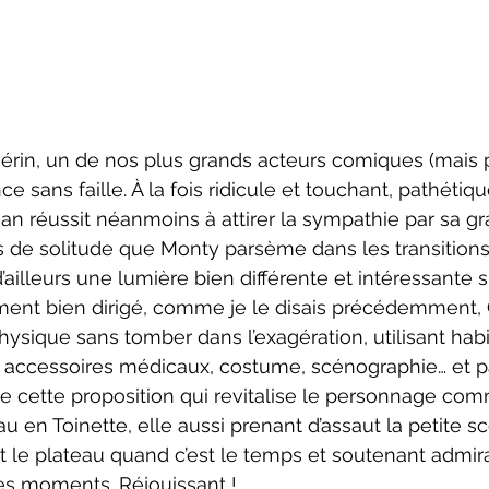
e sans faille. À la fois ridicule et touchant, pathétiqu
an réussit néanmoins à attirer la sympathie par sa gra
 de solitude que Monty parsème dans les transitions 
ailleurs une lumière bien différente et intéressante s
ent bien dirigé, comme je le disais précédemment, G
sique sans tomber dans l’exagération, utilisant hab
rt : accessoires médicaux, costume, scénographie… et p
de cette proposition qui revitalise le personnage com
u en Toinette, elle aussi prenant d’assaut la petite s
t le plateau quand c’est le temps et soutenant admi
res moments. Réjouissant !