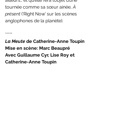
ailleurs… et qu’elle fera l’objet d’une 
tournée comme sa sœur ainée, 
À 
présent 
(‘Right Now’ sur les scènes 
anglophones de la planète).
*****
La Meute 
de Catherine-Anne Toupin
Mise en scène: Marc Beaupré
Avec Guillaume Cyr, Lise Roy et 
Catherine-Anne Toupin
Une production de La Manufacture  
Jusqu’au 17 février 2018 – mardi au 
jeudi 19h, vendredi 20h, samedi 16h, 
supplémentaires les dimanches 28 
janvier et 4 février à 15h (1h30 sans 
entracte)
*** Supplémentaires : 7 au 16 juin 
2018  COMPLET
21 août au 1er septembre 2018 