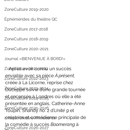
ZoneCulture 2019-2020
Éphémérides du théâtre QC
ZoneCulture 2017-2018
ZoneCulture 2018-2019
ZoneCulture 2020-2021
Journal «BIENVENUE À BORD!»
   Après avoir connu un succès 
ZoneCulture 2021-2022
enviable avec sa pièce 
À présent
, 
ZoneCulture 2022-2023
créée à La Licorne, reprise chez 
ZoneCulture 2023-2024
Duceppe suivie d’une grande tournée 
et encensée à Londres où elle a été 
ZoneCulture 2024-2025
présentée en anglais, Catherine-Anne 
ZoneCulture 2025-2026
Toupin, Shandy no. 2 d’
Unité 9 
et 
créatrice et comédienne principale de 
critique théâtre Rhinocéros
la comédie à succès 
Boomerang 
à 
ZoneCulture 2026-2027