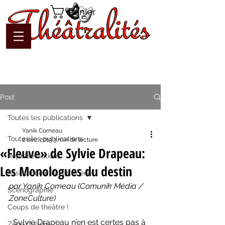
Panier
Post
Toutes les publications
Yanik Comeau
Toutes les publications
2 déc. 2019
3 min de lecture
«Fleuve» de Sylvie Drapeau:
Représentations
Les Monologues du destin
Assistance mise en scène
par Yanik Comeau (Comunik Média / 
Scénographie
ZoneCulture)
Coups de théâtre !
  Sylvie Drapeau n’en est certes pas à 
Zone Culture