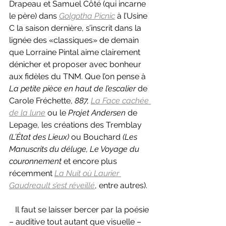
Drapeau et Samuel Côté (qui incarne 
le père) dans 
Golgotha Picnic
 à l’Usine 
C la saison dernière, s’inscrit dans la 
lignée des «classiques» de demain 
que Lorraine Pintal aime clairement 
dénicher et proposer avec bonheur 
aux fidèles du TNM. Que l’on pense à 
La petite pièce en haut de l’escalier 
de 
Carole Fréchette, 
887, 
La Face cachée 
de la lune
ou le 
Projet Andersen 
de 
Lepage, les créations des Tremblay 
(L’État des Lieux) 
ou Bouchard 
(Les 
Manuscrits du déluge, Le Voyage du 
couronnement 
et encore plus 
récemment 
La Nuit où Laurier 
Gaudreault s’est réveillé
, entre autres).
   Il faut se laisser bercer par la poésie 
– auditive tout autant que visuelle – 