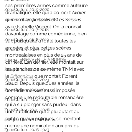
ses premières armes comme auteure 
ZoneCulture 2019-2020
dramatique, elle qui a co-écrit 
Avaler 
la mer et les poissons 
et 
Les Saisons 
Éphémérides du théâtre QC
avec Isabelle Vincent. On la connait 
ZoneCulture 2017-2018
davantage comme comédienne, bien 
ZoneCulture 2018-2019
sûr, puisqu’elle a foulé toutes les 
grandes et plus petites scènes 
ZoneCulture 2020-2021
montréalaises en plus de 25 ans de 
Journal «BIENVENUE À BORD!»
carrière. L’an dernier, elle montait sur 
les planches de ce même TNM avec 
ZoneCulture 2021-2022
le 
Britannicus
que montait Florent 
ZoneCulture 2022-2023
Siaud. Depuis quelques années, la 
ZoneCulture 2023-2024
comédienne s’est aussi imposée 
comme une redoutable romancière 
ZoneCulture 2024-2025
qui a su plonger sans pudeur dans 
ZoneCulture 2025-2026
une autofiction qui a plu autant au 
public qu’aux critiques, se méritant 
critique théâtre Rhinocéros
même une nomination aux prix du 
ZoneCulture 2026-2027