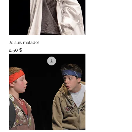
Je suis malade!
Prix
2,50 $