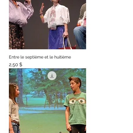
Entre le septième et le huitième
Prix
2,50 $