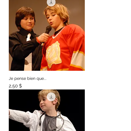
Je pense bien que...
Prix
2,50 $