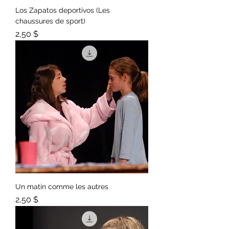
Los Zapatos deportivos (Les
chaussures de sport)
Prix
2,50 $
Un matin comme les autres
Prix
2,50 $