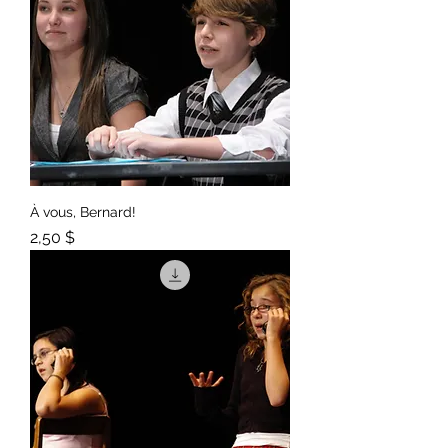
À vous, Bernard!
Prix
2,50 $