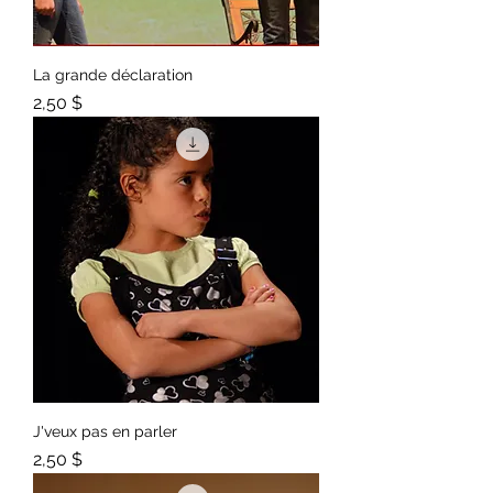
La grande déclaration
Prix
2,50 $
J'veux pas en parler
Prix
2,50 $