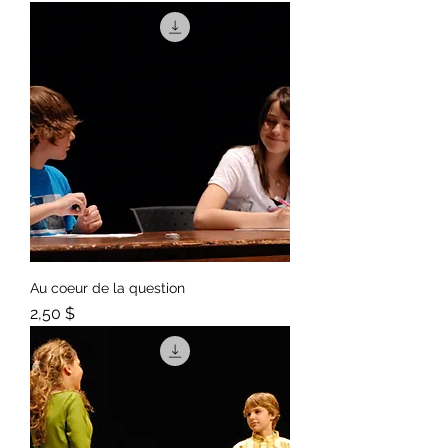
Au coeur de la question
Prix
2,50 $