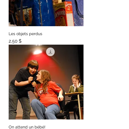
Les objets perdus
Prix
2,50 $
On attend un bébé!