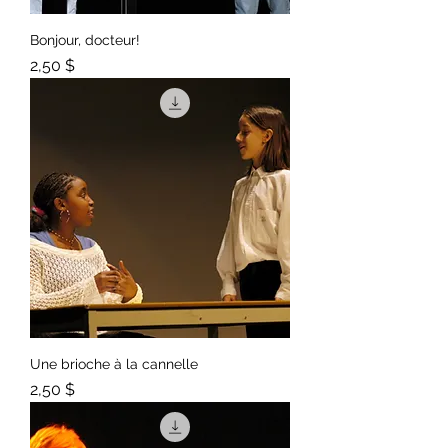
Bonjour, docteur!
Prix
2,50 $
Une brioche à la cannelle
Prix
2,50 $