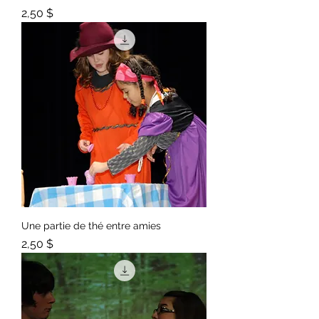
Prix
2,50 $
Une partie de thé entre amies
Prix
2,50 $