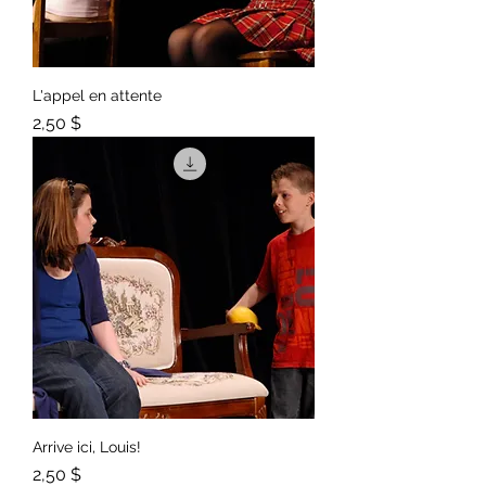
L'appel en attente
Prix
2,50 $
Arrive ici, Louis!
Prix
2,50 $