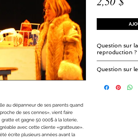
Pri
2,50 $
AJO
Question sur la
reproduction ?
Si vous décidez de 
Question sur le
que la licence de re
Vous trouverez les r
page sur les
droits 
ille au dépanneur de ses parents quand
proche de ses cennes», vient faire
gratte et gagne 50 000$ à la loterie,
agréable avec cette cliente «gratteuse».
 été écrite plusieurs années avant la