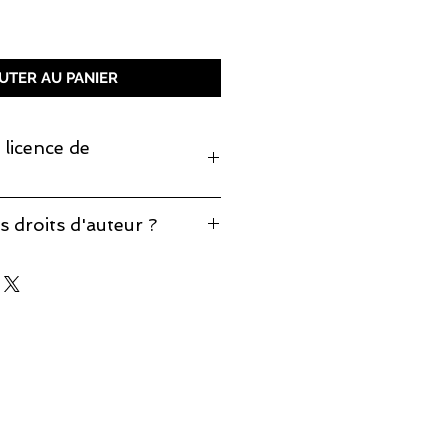
x
UTER AU PANIER
 licence de
monter cette pièce, prenez note
s droits d'auteur ?
production est incluse.
éponses à vos questions sur notre
d'auteur
.