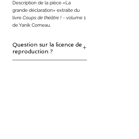
Description de la pièce «La
grande déclaration» extraite du
livre
Coups de théâtre !
- volume 1
de Yanik Comeau.
Question sur la licence de
reproduction ?
Si vous décidez de monter cette
Question sur les droits
pièce, prenez note que la licence de
d'auteur ?
reproduction est incluse.
Vous trouverez les réponses à vos
questions sur notre page sur les
droits d'auteur
.
©
2017-2025
, Théâtralités/COMUNIK Média.
Fièrement créé avec
Wix.com par TRIO