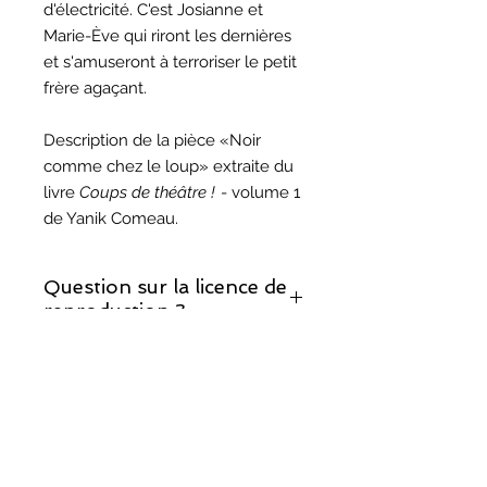
d'électricité. C'est Josianne et
Marie-Ève qui riront les dernières
et s'amuseront à terroriser le petit
frère agaçant.
Description de la pièce «Noir
comme chez le loup» extraite du
livre
Coups de théâtre !
- volume 1
de Yanik Comeau.
Question sur la licence de
reproduction ?
Si vous décidez de monter cette
Question sur les droits
pièce, prenez note que la licence de
d'auteur ?
reproduction est incluse.
Vous trouverez les réponses à vos
questions sur notre page sur les
droits d'auteur
.