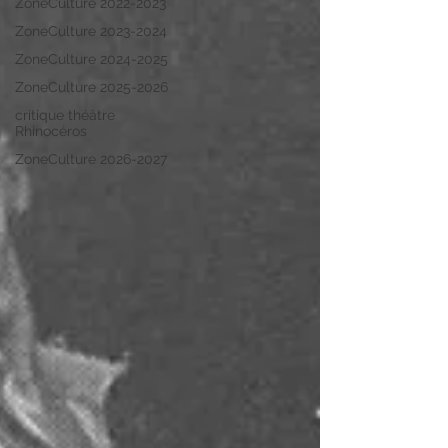
ZoneCulture 2022-2023
ZoneCulture 2023-2024
ZoneCulture 2024-2025
ZoneCulture 2025-2026
critique théâtre
Rhinocéros
ZoneCulture 2026-2027