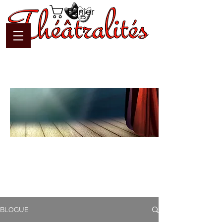
Panier
Blogue
Théâtralités
Pour interagir avec l'auteur et
communiquer en temps réel
BLOGUE