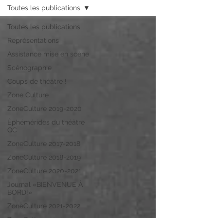
Toutes les publications
Toutes les publications
Représentations
Assistance mise en scène
Scénographie
Coups de théâtre !
Zone Culture
ZoneCulture 2019-2020
Éphémérides du théâtre
QC
ZoneCulture 2017-2018
ZoneCulture 2018-2019
ZoneCulture 2020-2021
Journal «BIENVENUE À
BORD!»
ZoneCulture 2021-2022