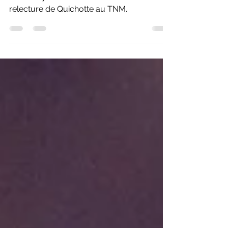
Normand D'Amour, Benoit McGinnis et
Debbie Lynch-White sont au coeur d'une
relecture de Quichotte au TNM.