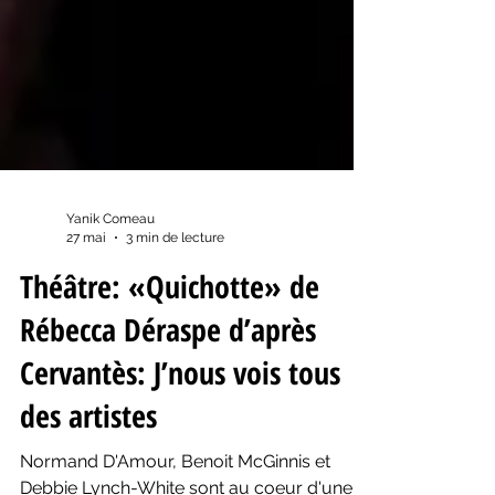
Yanik Comeau
27 mai
3 min de lecture
Théâtre: «Quichotte» de
Rébecca Déraspe d’après
Cervantès: J’nous vois tous
des artistes