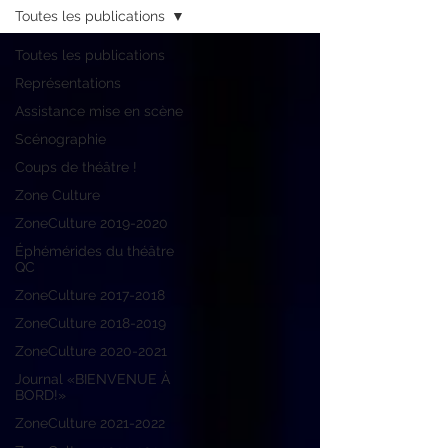
Toutes les publications
Toutes les publications
Représentations
Assistance mise en scène
Scénographie
Coups de théâtre !
Zone Culture
ZoneCulture 2019-2020
Éphémérides du théâtre
QC
ZoneCulture 2017-2018
ZoneCulture 2018-2019
ZoneCulture 2020-2021
Journal «BIENVENUE À
BORD!»
ZoneCulture 2021-2022