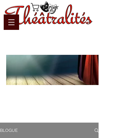
Panier
Blogue
Théâtralités
Pour interagir avec l'auteur et
communiquer en temps réel
BLOGUE