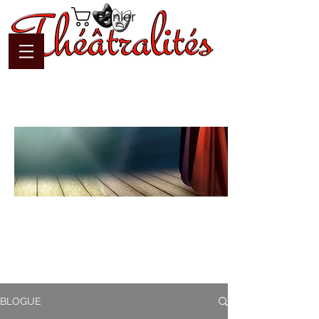
Panier
Blogue
Théâtralités
Pour interagir avec l'auteur et
communiquer en temps réel
BLOGUE