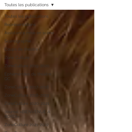
Toutes les publications
Toutes les publications
Représentations
Assistance mise en scène
Scénographie
Coups de théâtre !
Zone Culture
ZoneCulture 2019-2020
Éphémérides du théâtre
QC
ZoneCulture 2017-2018
ZoneCulture 2018-2019
ZoneCulture 2020-2021
Journal «BIENVENUE À
BORD!»
ZoneCulture 2021-2022