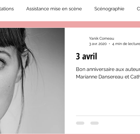
ations
Assistance mise en scène
Scénographie
C
2019-2020
Éphémérides du théâtre QC
ZoneCulture 20
Yanik Comeau
3 avr. 2020
4 min de lectur
3 avril
eCulture 2020-2021
Journal «BIENVENUE À BORD!»
Z
Bon anniversaire aux auteu
Marianne Dansereau et Cat
neCulture 2023-2024
ZoneCulture 2024-2025
ZoneCult
ZoneCulture 2026-2027