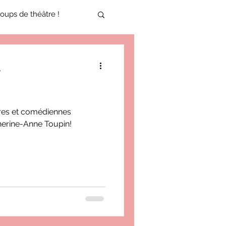
oups de théâtre !
17-2018
e
oneCulture 2021-2022
res et comédiennes
herine-Anne Toupin!
ure 2025-2026