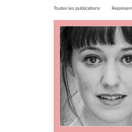
Toutes les publications
Représent
Zone Culture
ZoneCulture 
ZoneCulture 2018-2019
Zon
ZoneCulture 2022-2023
Zo
critique théâtre Rhinocéros