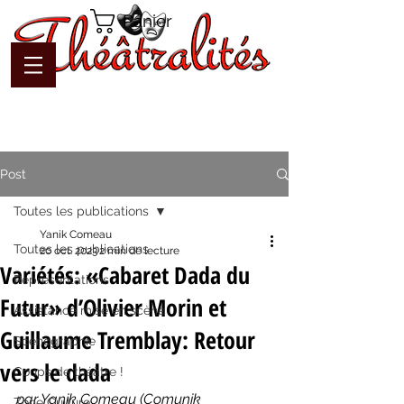
Panier
Post
Toutes les publications
Yanik Comeau
Toutes les publications
20 oct. 2023
2 min de lecture
Variétés: «Cabaret Dada du
Représentations
Futur» d’Olivier Morin et
Assistance mise en scène
Guillaume Tremblay: Retour
Scénographie
vers le dada
Coups de théâtre !
par Yanik Comeau (Comunik 
Zone Culture