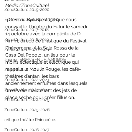
Média/ZoneCulture)
ZoneCulture 2019-2020
   C’est au 
Bye Bye 2054 
que nous 
Éphémérides du théâtre QC
conviait le Théâtre du Futur le samedi 
ZoneCulture 2017-2018
14 octobre avec la complicité de D. 
ZoneCulture 2018-2019
Kimm, directrice artistique du Festival 
Phénomena. À la Sala Rossa de la 
ZoneCulture 2020-2021
Casa Del Popolo, un lieu pour le 
Journal «BIENVENUE À BORD!»
moins éclectique et électrique qui 
rappelle le Moulin Rouge, les café-
ZoneCulture 2021-2022
théâtres d’antan, les bars 
ZoneCulture 2022-2023
anciennement enfumés dans lesquels 
ZoneCulture 2023-2024
on envoie maintenant des jets de 
glace sèche pour créer l’illusion.
ZoneCulture 2024-2025
ZoneCulture 2025-2026
critique théâtre Rhinocéros
ZoneCulture 2026-2027