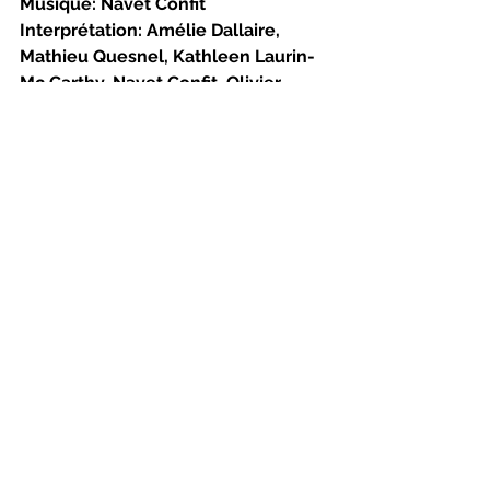
Musique: Navet Confit
Interprétation: Amélie Dallaire, 
Mathieu Quesnel, Kathleen Laurin-
Mc Carthy, Navet Confit, Olivier 
Morin, Guillaume Tremblay, Virginie 
Morin, Sarianne Cormier, Laurence 
Laprise.
Production: Théâtre du Futur avec 
la collaboration de Les Fées 
Électriques et le Festival 
Phénomena
Le 14 octobre 2023 à 20h00 (durée: 
approx. 2h sans entracte)
La Sala Rossa, 4848, boulevard 
Saint-Laurent, 3e étage, Montréal
Photos: Caroline Hayeur
Théâtralités
Yanik Comeau
ZoneCulture
critique
saison 2023-2024
Mathieu Quesnel
Olivier Morin
Navet Confit
Festival Phénomena
Guillaume Tremblay