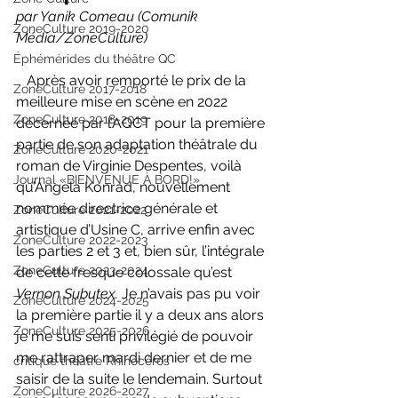
par Yanik Comeau (Comunik 
ZoneCulture 2019-2020
Média/ZoneCulture)
Éphémérides du théâtre QC
   Après avoir remporté le prix de la 
ZoneCulture 2017-2018
meilleure mise en scène en 2022 
ZoneCulture 2018-2019
décernée par l’AQCT pour la première 
partie de son adaptation théâtrale du 
ZoneCulture 2020-2021
roman de Virginie Despentes, voilà 
Journal «BIENVENUE À BORD!»
qu’Angela Konrad, nouvellement 
nommée directrice générale et 
ZoneCulture 2021-2022
artistique d’Usine C, arrive enfin avec 
ZoneCulture 2022-2023
les parties 2 et 3 et, bien sûr, l’intégrale 
ZoneCulture 2023-2024
de cette fresque colossale qu’est 
Vernon Subutex.
 Je n’avais pas pu voir 
ZoneCulture 2024-2025
la première partie il y a deux ans alors 
ZoneCulture 2025-2026
je me suis senti privilégié de pouvoir 
me rattraper mardi dernier et de me 
critique théâtre Rhinocéros
saisir de la suite le lendemain. Surtout 
ZoneCulture 2026-2027