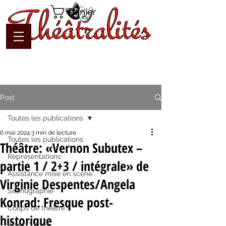
Panier
Post
Toutes les publications
6 mai 2024
3 min de lecture
Toutes les publications
Théâtre: «Vernon Subutex –
Représentations
partie 1 / 2+3 / intégrale» de
Assistance mise en scène
Virginie Despentes/Angela
Scénographie
Konrad: Fresque post-
Coups de théâtre !
historique
Zone Culture