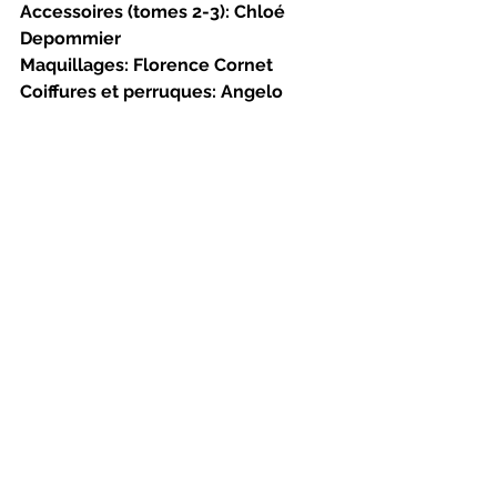
Accessoires (tomes 2-3): Chloé 
Depommier
Maquillages: Florence Cornet
Coiffures et perruques: Angelo 
Barsetti
Assistant sonore: Jules Potier
Habilleur.euse: Vicky Wolf-Dumont 
et Maxime Bertrand
Coupeur: Paul Rose
Photographies: N/B: Louise Marois 
de la série 
Pour rien au monde, 
Paris 
2021
Direction administrative: Kevin 
Bergeron – Agence Roger Roger
Coproduction: LA FABRIK et USINE C
Partie 1 présentée les 30 avril, 2 
mai, 7 mai, 9 mai, 14 mai, 16 mai à 
19h (durée: 3h30 avec entracte)
Parties 2 et 3 présentées les 