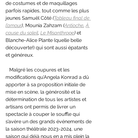
de costumes et de maquillages 
parfois rapides, tout comme les plus 
jeunes Samuël Côté 
(
Tableau final de 
l’amour
)
, Mounia Zahzam 
(
Antioche
, 
À 
cause du soleil
, 
Le Misanthrope
) 
et 
Blanche-Alice Plante (quelle belle 
découverte!) qui sont aussi épatants 
et généreux
.
   Malgré les coupures et les 
modifications qu’Angela Konrad a dû 
apporter à sa proposition initiale de 
mise en scène, la générosité et la 
détermination de tous les artistes et 
artisans ont permis de livrer un 
spectacle à couper le souffle qui 
s’avère un des grands événements de 
la saison théâtrale 2023-2024, une 
saison qui déjà nous en a mis plein la 