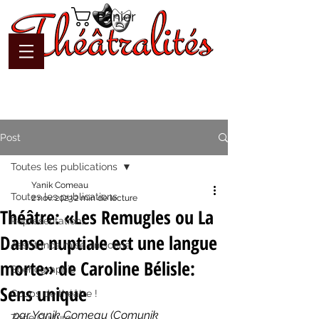
Panier
Post
Toutes les publications
Yanik Comeau
Toutes les publications
2 nov. 2023
2 min de lecture
Théâtre: «Les Remugles ou La
Représentations
Danse nuptiale est une langue
Assistance mise en scène
morte» de Caroline Bélisle:
Scénographie
Sens unique
Coups de théâtre !
par Yanik Comeau (Comunik 
Zone Culture