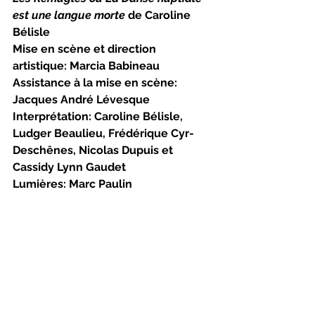
est une langue morte 
de Caroline 
Bélisle
Mise en scène et direction 
artistique: Marcia Babineau
Assistance à la mise en scène: 
Jacques André Lévesque
Interprétation: Caroline Bélisle, 
Ludger Beaulieu, Frédérique Cyr-
Deschênes, Nicolas Dupuis et 
Cassidy Lynn Gaudet
Lumières: Marc Paulin
Scénographie et costumes: Noémie 
Avidar
Environnement sonore: Jean-
François Mallet
Mouvement: Monique Léger 
Une production du Théâtre 
L’Escaouette