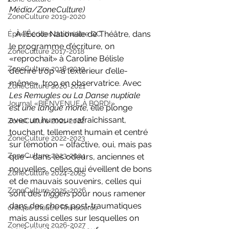
Média/ZoneCulture)
ZoneCulture 2019-2020
   À l’École Nationale de Théâtre, dans 
Éphémérides du théâtre QC
le programme d’écriture, on 
ZoneCulture 2017-2018
«reprochait» à Caroline Bélisle 
ZoneCulture 2018-2019
d’écrire trop «à l’extérieur d’elle-
même», trop en observatrice. Avec 
ZoneCulture 2020-2021
Les Remugles ou La Danse nuptiale 
Journal «BIENVENUE À BORD!»
est une langue morte, 
elle plonge 
avec un humour rafraîchissant, 
ZoneCulture 2021-2022
touchant, tellement humain et centré 
ZoneCulture 2022-2023
sur l’émotion – olfactive, oui, mais pas 
ZoneCulture 2023-2024
que – dans les odeurs, anciennes et 
nouvelles, celles qui éveillent de bons 
ZoneCulture 2024-2025
et de mauvais souvenirs, celles qui 
ZoneCulture 2025-2026
sont des 
triggers
 pour nous ramener 
dans des chocs post-traumatiques 
critique théâtre Rhinocéros
mais aussi celles sur lesquelles on 
ZoneCulture 2026-2027