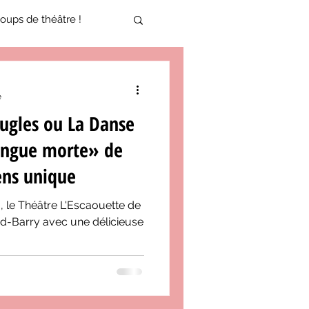
oups de théâtre !
17-2018
e
ugles ou La Danse
oneCulture 2021-2022
langue morte» de
Sens unique
ure 2025-2026
 le Théâtre L'Escaouette de
red-Barry avec une délicieuse