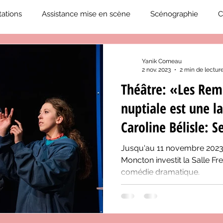
ations
Assistance mise en scène
Scénographie
C
2019-2020
Éphémérides du théâtre QC
ZoneCulture 20
Yanik Comeau
2 nov. 2023
2 min de lectur
Théâtre: «Les Rem
eCulture 2020-2021
Journal «BIENVENUE À BORD!»
Z
nuptiale est une 
Caroline Bélisle: 
neCulture 2023-2024
ZoneCulture 2024-2025
ZoneCult
Jusqu'au 11 novembre 2023,
Moncton investit la Salle F
comédie dramatique.
ZoneCulture 2026-2027