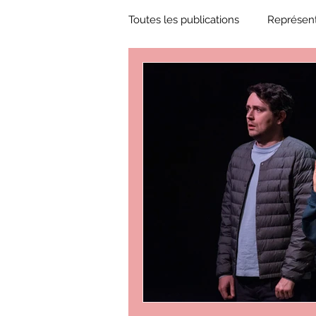
Toutes les publications
Représent
Zone Culture
ZoneCulture 
ZoneCulture 2018-2019
Zon
ZoneCulture 2022-2023
Zo
critique théâtre Rhinocéros