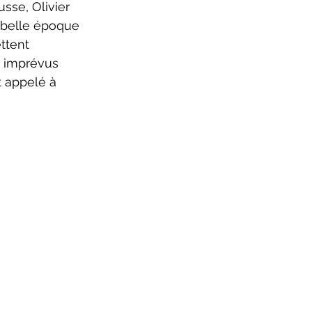
sse, Olivier 
 belle époque 
ttent 
i imprévus 
 appelé à 