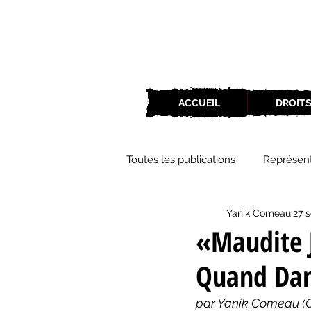
ACCUEIL
DROITS
Toutes les publications
Représent
Yanik Comeau
27 
Zone Culture
ZoneCulture 
«Maudite J
Quand Dan
ZoneCulture 2018-2019
Zon
par Yanik Comeau (