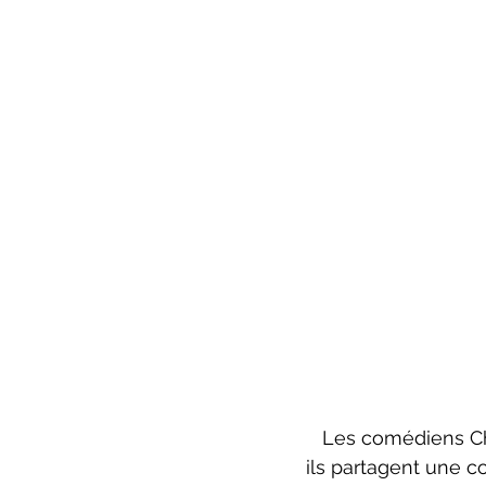
   Les comédiens Chtouki et Hrynioch sont non seulement des bêtes de scène mais 
ils partagent une 