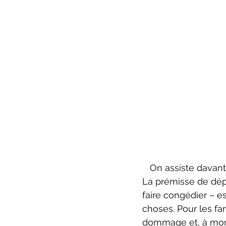
   On assiste davantage à un spectacle d’humour qu’à une véritable pièce de théâtre. 
La prémisse de dép
faire congédier – es
choses. Pour les fan
dommage et, à mon a