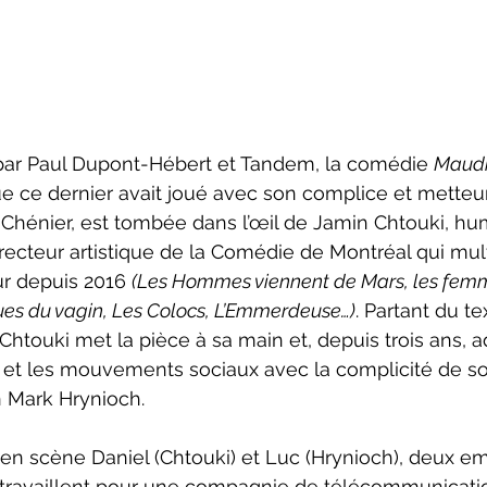
te par Paul Dupont-Hébert et Tandem, la comédie 
Maudit
e ce dernier avait joué avec son complice et metteur
hénier, est tombée dans l’œil de Jamin Chtouki, hum
ecteur artistique de la Comédie de Montréal qui multi
r depuis 2016 
(Les Hommes viennent de Mars, les femm
es du vagin, Les Colocs, L’Emmerdeuse…)
. Partant du te
Chtouki met la pièce à sa main et, depuis trois ans, a
s et les mouvements sociaux avec la complicité de s
 Mark Hrynioch.
en scène Daniel (Chtouki) et Luc (Hrynioch), deux e
i travaillent pour une compagnie de télécommunicatio