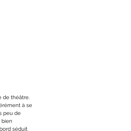
érément à se 
ès peu de 
 bien 
bord séduit 