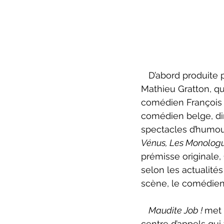
   D’abord produi
Mathieu Gratton, qu
comédien François C
comédien belge, dir
spectacles d’humou
Vénus, Les Monologu
prémisse originale, 
selon les actualité
scène, le comédien
Maudite Job ! 
met 
centre d’appels qu