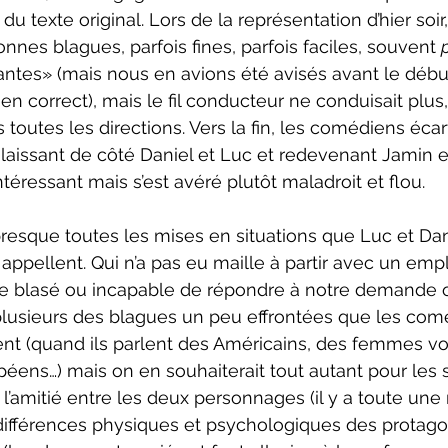
du texte original. Lors de la représentation d’hier soir,
nnes blagues, parfois fines, parfois faciles, souvent 
p
antes» (mais nous en avions été avisés avant le débu
ien correct), mais le fil conducteur ne conduisait plus
 toutes les directions. Vers la fin, les comédiens éc
laissant de côté Daniel et Luc et redevenant Jamin e
intéressant mais s’est avéré plutôt maladroit et flou.
 appellent. Qui n’a pas eu maille à partir avec un emp
tèle blasé ou incapable de répondre à notre demande
plusieurs des blagues un peu effrontées que les com
t (quand ils parlent des Américains, des femmes voi
péens…) mais on en souhaiterait tout autant pour les s
mitié entre les deux personnages (il y a toute une 
s différences physiques et psychologiques des protagon