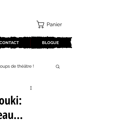
Panier
CONTACT
BLOGUE
oups de théâtre !
17-2018
ouki:
reau…
oneCulture 2021-2022