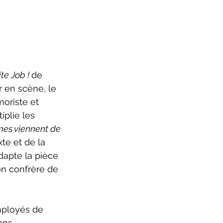
e Job ! 
de 
 en scène, le 
oriste et 
plie les 
es viennent de 
xte et de la 
dapte la pièce 
on confrère de 
mployés de 
ns. 