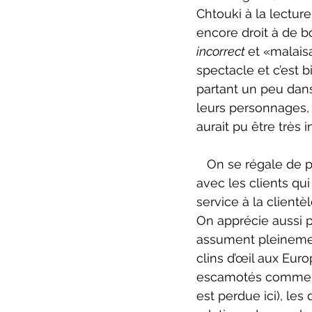
Chtouki à la lecture 
encore droit à de bo
incorrect 
et «malais
spectacle et c’est b
partant un peu dans
leurs personnages, 
aurait pu être très 
   On se régale de presque toutes les mises en situations que Luc et Daniel vivent 
avec les clients qui
service à la clien
On apprécie aussi 
assument pleinemen
clins d’œil aux Euro
escamotés comme l’a
est perdue ici), le