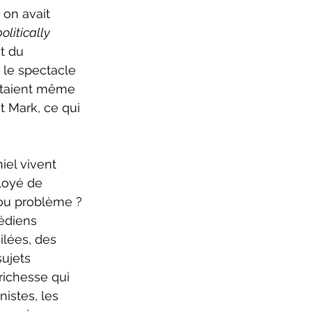
 on avait 
olitically 
t du 
, le spectacle 
artaient même 
t Mark, ce qui 
loyé de 
 ou problème ? 
édiens 
lées, des 
ujets 
richesse qui 
istes, les 