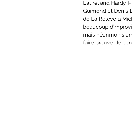
Laurel and Hardy, P
Guimond et Denis D
de La Relève à Mich
beaucoup d’improvis
mais néanmoins amu
faire preuve de co