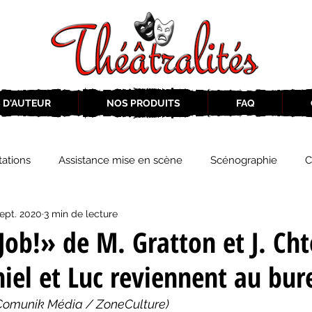
 D'AUTEUR
NOS PRODUITS
FAQ
ations
Assistance mise en scène
Scénographie
C
sept. 2020
3 min de lecture
2019-2020
Éphémérides du théâtre QC
ZoneCulture 20
ob!» de M. Gratton et J. Cht
iel et Luc reviennent au bu
eCulture 2020-2021
Journal «BIENVENUE À BORD!»
Z
Comunik Média / ZoneCulture)