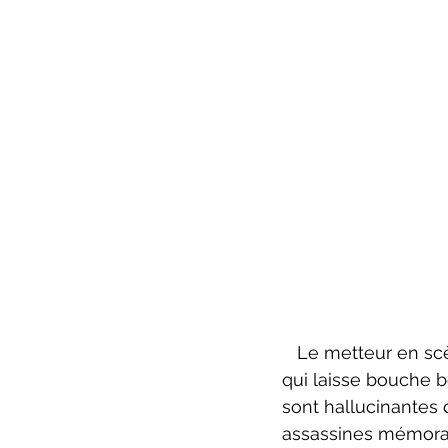
   Le metteur en scène Sylvain Bélanger a réuni autour de lui une distribution béton 
qui laisse bouche 
sont hallucinantes 
assassines mémorabl