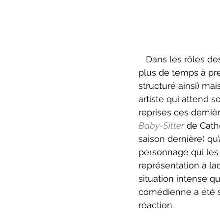
   Dans les rôles des conjoints, Benoît Drouin-Germain et Maxime Mailloux prennent 
plus de temps à pren
structuré ainsi) mai
artiste qui attend 
reprises ces derni
Baby-Sitter
 de Cath
saison dernière) qu
personnage qui les 
représentation à laqu
situation intense q
comédienne a été su
réaction.