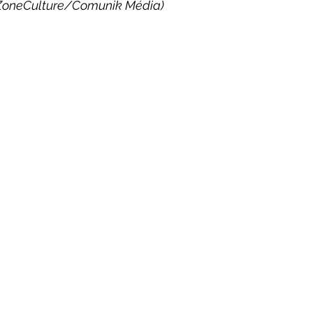
ZoneCulture/Comunik Média)
neCulture 2023-2024
ZoneCulture 2024-2025
ZoneCult
ZoneCulture 2026-2027