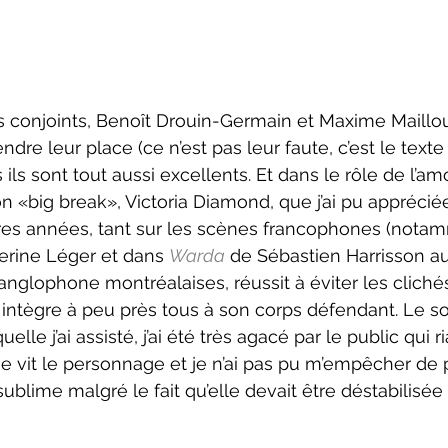
dre leur place (ce n’est pas leur faute, c’est le texte 
s ils sont tout aussi excellents. Et dans le rôle de l’a
son «big break», Victoria Diamond, que j’ai pu appréci
ères années, tant sur les scènes francophones (nota
erine Léger et dans 
Warda
 de Sébastien Harrisson au
’anglophone montréalaises, réussit à éviter les clich
intègre à peu près tous à son corps défendant. Le soi
elle j’ai assisté, j’ai été très agacé par le public qui ri
ue vit le personnage et je n’ai pas pu m’empêcher de 
blime malgré le fait qu’elle devait être déstabilisée 