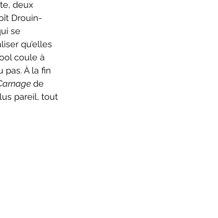
te, deux 
oît Drouin-
ui se 
iser qu’elles 
ool coule à 
pas. À la fin 
Carnage 
de 
us pareil, tout 