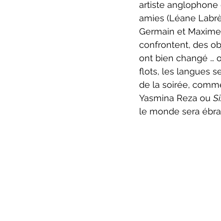
artiste anglophone q
amies (Léane Labrèc
Germain et Maxime M
confrontent, des obj
ont bien changé … ou
flots, les langues s
de la soirée, comm
Yasmina Reza ou 
S
le monde sera ébran