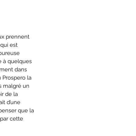
qui est 
moureuse 
ée à quelques 
mment dans 
 Prospero la 
és malgré un 
r de la 
ait d’une 
penser que la 
par cette 