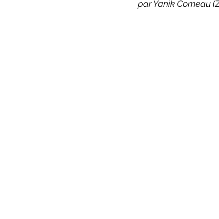
par Yanik Comeau (
ZoneCulture 2022-2023
Zo
critique théâtre Rhinocéros