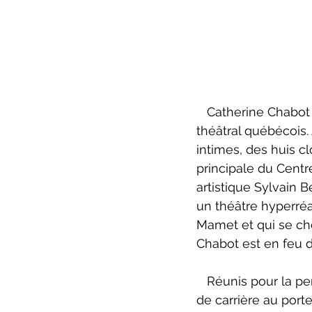
   Catherine Chabot est une voix singulière pour sa génération dans le paysage 
théâtral québécois.
intimes, des huis cl
principale du Centr
artistique Sylvain 
un théâtre hyperréal
Mamet et qui se ch
Chabot est en feu 
   Réunis pour la pendaison de crémaillère d’une des leurs (Lamia Benhacine), femme 
de carrière au port