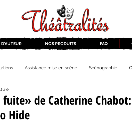
 D'AUTEUR
NOS PRODUITS
FAQ
ations
Assistance mise en scène
Scénographie
C
cture
2019-2020
Éphémérides du théâtre QC
ZoneCulture 20
 fuite» de Catherine Chabot:
o Hide
eCulture 2020-2021
Journal «BIENVENUE À BORD!»
Z