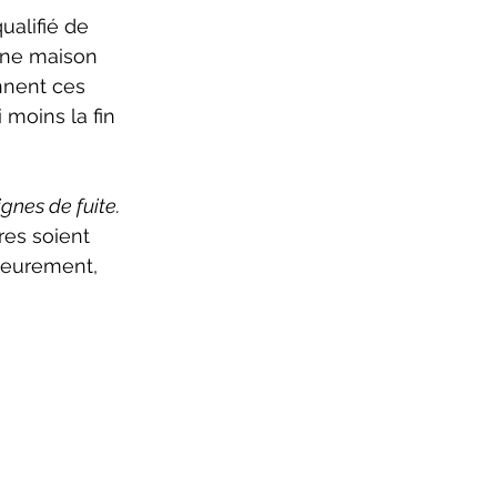
 une maison 
nnent ces 
 moins la fin 
ignes de fuite. 
es soient 
rieurement, 