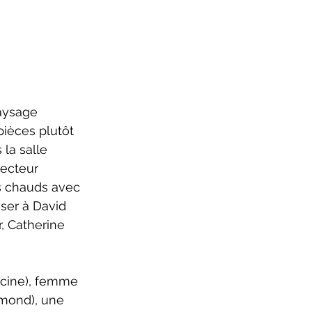
pièces plutôt 
la salle 
recteur 
ts chauds avec 
nser à David 
 Catherine 
amond), une 