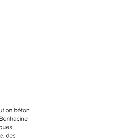
 Benhacine 
iques 
e, des 