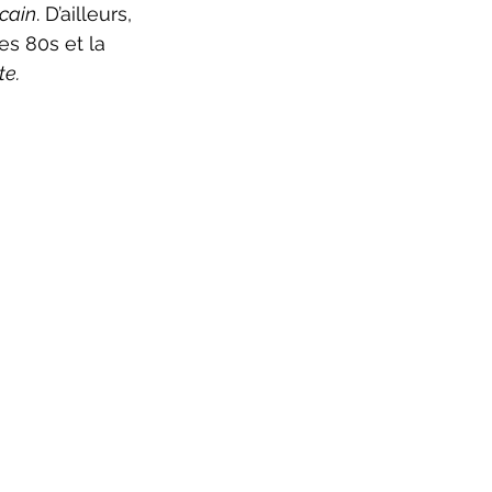
icain
. D’ailleurs, 
s 80s et la 
te.