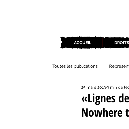
ACCUEIL
DROITS
Toutes les publications
Représent
25 mars 2019
3 min de le
Zone Culture
ZoneCulture 
«Lignes de
Nowhere t
ZoneCulture 2018-2019
Zon