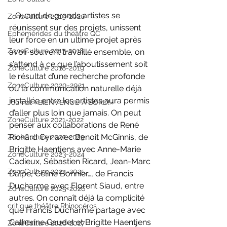
   Quand de grands artistes se 
ZoneCulture 2019-2020
réunissent sur des projets, unissent 
Éphémérides du théâtre QC
leur force en un ultime projet après 
ZoneCulture 2017-2018
avoir souvent travaillé ensemble, on 
s’attend à ce que l’aboutissement soit 
ZoneCulture 2018-2019
le résultat d’une recherche profonde 
ZoneCulture 2020-2021
où la communication naturelle déjà 
installée entre les artistes aura permis 
Journal «BIENVENUE À BORD!»
d’aller plus loin que jamais. On peut 
ZoneCulture 2021-2022
penser aux collaborations de René 
Richard Cyr avec Benoit McGinnis, de 
ZoneCulture 2022-2023
Brigitte Haentjens avec Anne-Marie 
ZoneCulture 2023-2024
Cadieux, Sébastien Ricard, Jean-Marc 
ZoneCulture 2024-2025
Dalpé, Céline Bonnier…, de Francis 
Ducharme avec Florent Siaud, entre 
ZoneCulture 2025-2026
autres. On connaît déjà la complicité 
critique théâtre Rhinocéros
que Francis Ducharme partage avec 
Catherine Gaudet et Brigitte Haentjens 
ZoneCulture 2026-2027