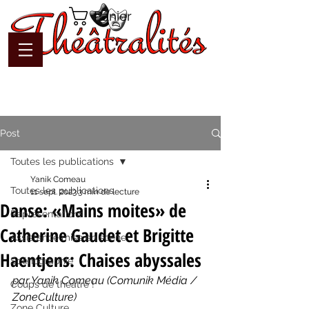
Panier
Post
Toutes les publications
Yanik Comeau
Toutes les publications
11 sept. 2023
3 min de lecture
Danse: «Mains moites» de
Représentations
Catherine Gaudet et Brigitte
Assistance mise en scène
Haentjens: Chaises abyssales
Scénographie
par Yanik Comeau (Comunik Média / 
Coups de théâtre !
ZoneCulture)
Zone Culture