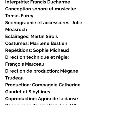
Interprète: Francis Ducharme
Conception sonore et musicale: 
Tomas Furey
Scénographie et accessoires: Julie 
Measroch
Éclairages: Martin Sirois
Costumes: Marilène Bastien
Répétitions: Sophie Michaud
Direction technique et régie: 
François Marceau
Direction de production: Mégane 
Trudeau
Production: Compagnie Catherine 
Gaudet et Sibyllines
Coproduction: Agora de la danse
Résidences de création
: 
Le LAVI 
(Laboratoire Arts Vivants et 
Interdisciplinarité), La Cité des 
Hospitalières en transition, Agora 