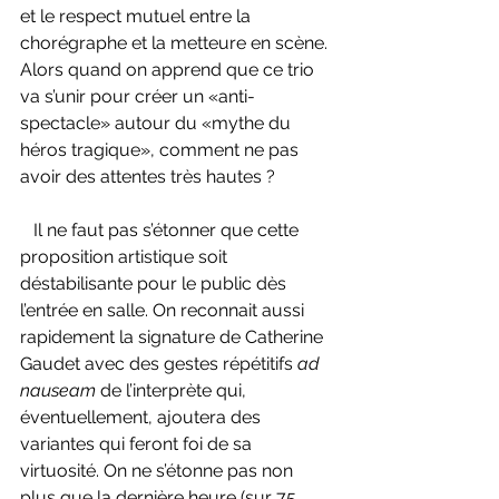
et le respect mutuel entre la 
chorégraphe et la metteure en scène. 
Alors quand on apprend que ce trio 
va s’unir pour créer un «anti-
spectacle» autour du «mythe du 
héros tragique», comment ne pas 
avoir des attentes très hautes ?
   Il ne faut pas s’étonner que cette 
proposition artistique soit 
déstabilisante pour le public dès 
l’entrée en salle. On reconnait aussi 
rapidement la signature de Catherine 
Gaudet avec des gestes répétitifs 
ad 
nauseam 
de l’interprète qui, 
éventuellement, ajoutera des 
variantes qui feront foi de sa 
virtuosité. On ne s’étonne pas non 
plus que la dernière heure (sur 75 